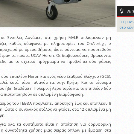
Γνωρί
Ο Εμμαν
στο κέν
οι Ένοπλες Δυνάμεις στη χρήση MALE οπλισμένων μη
ζει, καθώς σύμφωνα με πληροφορίες του OnAlert.gr, ο
 προχωρά με άμεσα βήματα, ώστε σύντομα να προστεθούν
έτρα» τα πρώτα UCAV Heron. Οι διαβουλεύσεις βρίσκονται
εδο με το σχετικό πρόγραμμα να προβλέπει δύο φάσεις
δύο επιπλέον Heron και ενός νέου Σταθμού Ελέγχου (GCS),
αθεί, κατά πάσα πιθανότητα, στην Κρήτη. Και τα τέσσερα
ου ήδη διαθέτει η Πολεμική Αεροπορία και τα επιπλέον δύο
θα πιστοποιηθούν σε οπλισμένη διαμόρφωση.
ιασμός του ΓΕΕΘΑ προβλέπει απόκτηση έως και επιπλέον 8
, ώστε ο συνολικός στόλος να φτάσει στα 12 οπλισμένα μη
φη.
για όλα τα συστήματα είναι η απαίτηση για δορυφορική
 η δυνατότητα χρήσης μιας σειράς όπλων με έμφαση στα