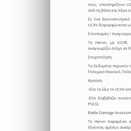
τους, υποστηρίζουν LO
από τη βάση και πέρα 
Σε ένα δικτυοκεντρικό
UCAV διαμορφώνεται ως
Εντοπισμός / Αναγνώρι
Το Heron, με EO/IR, 
αναγνωρίζει στόχο σε 
Στοχοποίηση
Τα δεδομένα περνούν σ
Πολεμικό Ναυτικό, Πολ
Κρούση
-Είτε το ίδιο το UCAV ε
-Είτε διαβιβάζει συντε
PULS).
Battle Damage Assessm
Το Heron παραμένει σ
δίνοντας αμέσως ανατ