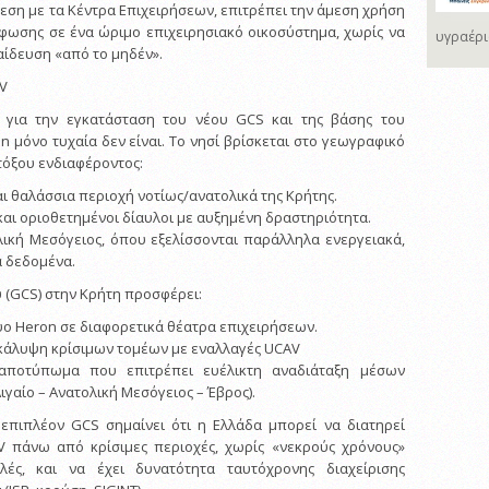
εση με τα Κέντρα Επιχειρήσεων, επιτρέπει την άμεση χρήση
φωσης σε ένα ώριμο επιχειρησιακό οικοσύστημα, χωρίς να
υγραέρι
αίδευση «από το μηδέν».
AV
 για την εγκατάσταση του νέου GCS και της βάσης του
 μόνο τυχαία δεν είναι. Το νησί βρίσκεται στο γεωγραφικό
τόξου ενδιαφέροντος:
ι θαλάσσια περιοχή νοτίως/ανατολικά της Κρήτης.
και οριοθετημένοι δίαυλοι με αυξημένη δραστηριότητα.
λική Μεσόγειος, όπου εξελίσσονται παράλληλα ενεργειακά,
ά δεδομένα.
 (GCS) στην Κρήτη προσφέρει:
ύο Heron σε διαφορετικά θέατρα επιχειρήσεων.
κάλυψη κρίσιμων τομέων με εναλλαγές UCAV
 αποτύπωμα που επιτρέπει ευέλικτη αναδιάταξη μέσων
ιγαίο – Ανατολική Μεσόγειος – Έβρος).
 επιπλέον GCS σημαίνει ότι η Ελλάδα μπορεί να διατηρεί
 πάνω από κρίσιμες περιοχές, χωρίς «νεκρούς χρόνους»
λές, και να έχει δυνατότητα ταυτόχρονης διαχείρισης