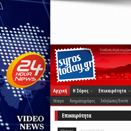
Ο απόλυτος οδηγός ενημέρωσ
Αρχική
Η Σύρος
Επικαιρότητα
Θέατρο
Κινηματογράφος
Εκδηλώσεις/Events
Επικαιρότητα
Κόσμος
8/12/2025 09:32