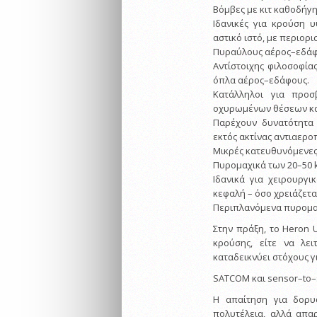
Βόμβες με κιτ καθοδήγη
Ιδανικές για κρούση 
αστικό ιστό, με περιορ
Πυραύλους αέρος–εδάφο
Αντίστοιχης φιλοσοφίας
όπλα αέρος–εδάφους.
Κατάλληλοι για προσ
οχυρωμένων θέσεων κα
Παρέχουν δυνατότητα
εκτός ακτίνας αντιαερ
Μικρές κατευθυνόμενες 
Πυρομαχικά των 20–50 
Ιδανικά για χειρουργ
κεφαλή – όσο χρειάζετα
Περιπλανόμενα πυρομαχι
Στην πράξη, το Heron 
κρούσης, είτε να λει
καταδεικνύει στόχους γ
SATCOM και sensor–to–
Η απαίτηση για δορυ
πολυτέλεια, αλλά απαρ