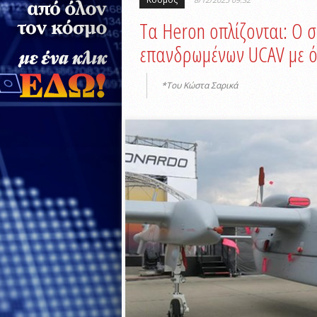
Τα Heron οπλίζονται: Ο σ
επανδρωμένων UCAV με ό
*Του Κώστα Σαρικά