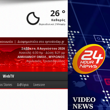
26 °
Καθαρός
Βορειοδυτικοί 2 Μποφόρ
ικοινωνία
Διαφημιστείτε στο syrostoday.gr
Σάββατο, 8 Αυγούστου 2026
Ανατολή: 6:30 πμ - Δύση: 8:21 μμ
ΑΙΜΙΛΙΑΝΟΥ ΟΜΟΛ., ΜΥΡΩΝΟΣ
Αιμιλιανός, Τριαντάφυλλος
WebTV
os Stories
Δι@ύγεια
Livescore