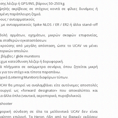
σης λέιζερ ή GPS/INS, βάρους 50–250 kg.
υψηλής ακρίβειας σε στόχους κοντά σε φίλιες δυνάμεις ή
ισμένη παράπλευρη ζημιά.
υς / αντιαρματικούς
 με αντιαρματικούς Spike NLOS / ER / ER2 ή άλλα stand–off
βολή αρμάτων, οχημάτων, μικρών σκαφών επιφανείας,
ι σταθερών εγκαταστάσεων.
 κρούσης από μεγάλη απόσταση, ώστε το UCAV να μένει
οπορικών απειλών.
βόμβες / glide munitions
kg με κατεύθυνση λέιζερ ή δορυφορική.
ικά πλήγματα σε ασύμμετρα σενάρια, όπου ζητείται μικρή
ι για τον στόχο και τίποτα παραπάνω.
κά (Loitering Munition) διαφόρων τύπων.
UCAV θα μπορεί να αναλαμβάνει είτε αυτόνομες αποστολές
τουργεί ως «forward designator» που αποκαλύπτει και
ια άλλα όπλα (ναυτικά, αεροπορικά, πυροβολικού).
shooter
φορική σύνδεση σε όλα τα μελλοντικά UCAV δεν είναι
αίτητη επιλογή. Τα Heron, ήδη από τις βασικές εκδόσεις