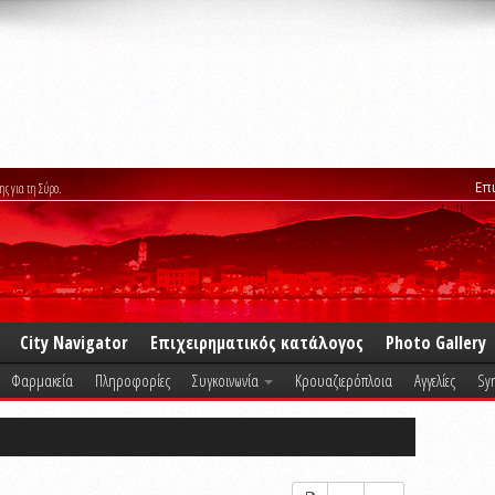
Επ
ης για τη Σύρο.
City Navigator
Επιχειρηματικός κατάλογος
Photo Gallery
Φαρμακεία
Πληροφορίες
Συγκοινωνία
Κρουαζιερόπλοια
Αγγελίες
Syr