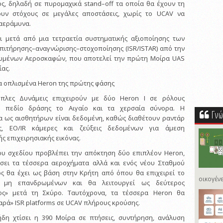
ς, δηλαδή σε πυρομαχικά stand–off τα οποία θα έχουν τη
ουν στόχους σε μεγάλες αποστάσεις, χωρίς το UCAV να
 αεράμυνα.
αι μετά από μια τετραετία συστηματικής αξιοποίησης των
επιτήρησης–αναγνώρισης–στοχοποίησης (ISR/ISTAR) από την
ωμένων Αεροσκαφών, που αποτελεί την πρώτη Μοίρα UAS
ίας.
τα οπλισμένα Heron της πρώτης φάσης
πλες Δυνάμεις επιχειρούν με δύο Heron I σε ρόλους
ο πεδίο δράσης το Αιγαίο και τα χερσαία σύνορα. Η
Γνώ
ία ως αισθητήρων είναι δεδομένη, καθώς διαθέτουν ραντάρ
ης, EO/IR κάμερες και ζεύξεις δεδομένων για άμεση
ς επιχειρησιακής εικόνας.
υ σχεδίου προβλέπει την απόκτηση δύο επιπλέον Heron,
σει τα τέσσερα αεροχήματα αλλά και ενός νέου Σταθμού
ος θα έχει ως βάση στην Κρήτη από όπου θα επιχειρεί το
οικογένε
 μη επανδρωμένων και θα λειτουργεί ως δεύτερος
βος» μετά τη Σκύρο. Ταυτόχρονα, τα τέσσερα Heron θα
ρά» ISR platforms σε UCAV πλήρους κρούσης.
ήδη χτίσει η 390 Μοίρα σε πτήσεις, συντήρηση, ανάλυση