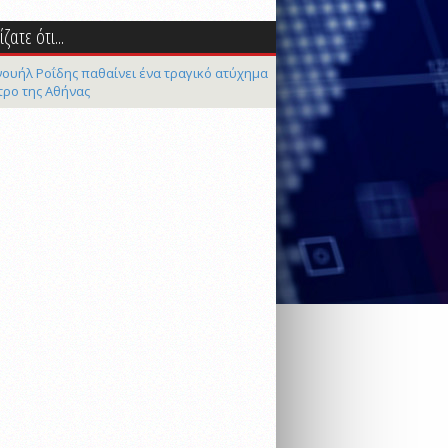
ζατε ότι...
ουήλ Ροΐδης παθαίνει ένα τραγικό ατύχημα
τρο της Αθήνας