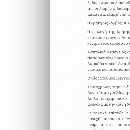
δεδομένων και διασύνδ
της οπλισμένης διαμόρ
απαιτείται εξαρχής εκπ
Η Κρήτη ως κόμβος UC
Η επιλογή της Κρήτης
δεύτερου ζεύγους Heron
κέντρο ενός τεράστιου 
Ανατολική Μεσόγειος κα
Νοτιοανατολικό Αιγαίο 
Δυτική/κεντρική Ανατο
ναυτικά και στρατιωτικ
Ο νέος Σταθμός Ελέγχου
Ταυτόχρονες πτήσεις δ
Δυνατότητα για 24ωρη 
Διπλό επιχειρησιακό
ανάλογα με την κρίση (Α
Σε τακτικό επίπεδο, ο
συνεχή παρουσία UCAV
ανάμεσα στις αποστο