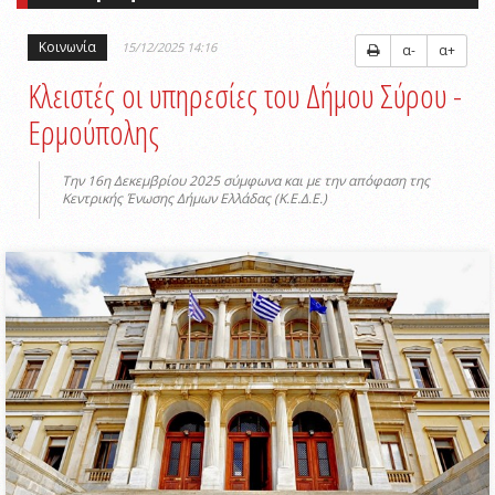
Κοινωνία
15/12/2025 14:16
α-
α+
Κλειστές οι υπηρεσίες του Δήμου Σύρου -
Ερμούπολης
Την 16η Δεκεμβρίου 2025 σύμφωνα και με την απόφαση της
Κεντρικής Ένωσης Δήμων Ελλάδας (Κ.Ε.Δ.Ε.)