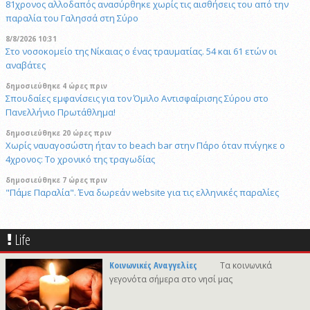
81χρονος αλλοδαπός ανασύρθηκε χωρίς τις αισθήσεις του από την
παραλία του Γαλησσά στη Σύρο
8/8/2026 10:31
Στο νοσοκομείο της Νίκαιας ο ένας τραυματίας. 54 και 61 ετών οι
αναβάτες
δημοσιεύθηκε 4 ώρες πριν
Σπουδαίες εμφανίσεις για τον Όμιλο Αντισφαίρισης Σύρου στο
Πανελλήνιο Πρωτάθλημα!
δημοσιεύθηκε 20 ώρες πριν
Χωρίς ναυαγοσώστη ήταν το beach bar στην Πάρο όταν πνίγηκε ο
4χρονος: Το χρονικό της τραγωδίας
δημοσιεύθηκε 7 ώρες πριν
"Πάμε Παραλία". Ένα δωρεάν website για τις ελληνικές παραλίες
δημοσιεύθηκε 7 ώρες πριν
Συνάντηση της Αντιδημάρχου Πολιτισμού με την κα Δέσποινα
Life
Παρασκευαΐδου για τη στήριξη της Φιλαρμονικής Ορχήστρας
δημοσιεύθηκε 7 ώρες πριν
Κοινωνικές Αναγγελίες
Τα κοινωνικά
Νηστεία, προσευχή και πίστη: Τα κλειδιά της απομάκρυνσης των
γεγονότα σήμερα στο νησί μας
πονηρών πνευμάτων (Ματθ. 17, 14-23)
8/8/2026 13:25