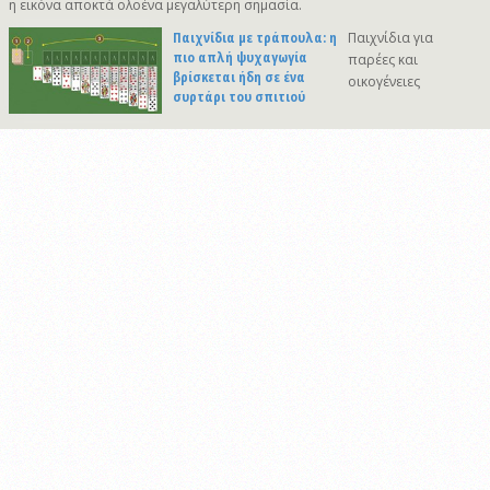
η εικόνα αποκτά ολοένα μεγαλύτερη σημασία.
Παιχνίδια με τράπουλα: η
Παιχνίδια για
πιο απλή ψυχαγωγία
παρέες και
βρίσκεται ήδη σε ένα
οικογένειες
συρτάρι του σπιτιού