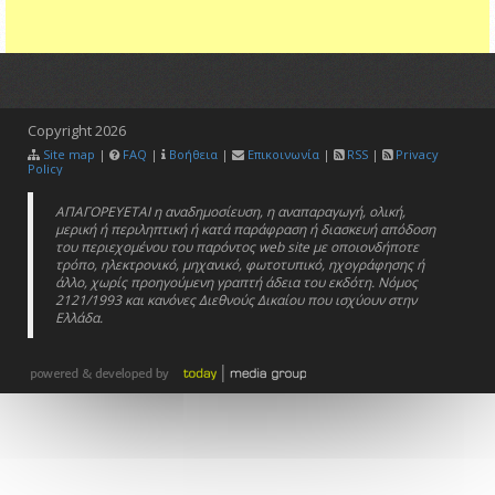
Copyright
2026
Site map
|
FAQ
|
Βοήθεια
|
Επικοινωνία
|
RSS
|
Privacy
Policy
ΑΠΑΓΟΡΕΥΕΤΑΙ η αναδημοσίευση, η αναπαραγωγή, ολική,
μερική ή περιληπτική ή κατά παράφραση ή διασκευή απόδοση
του περιεχομένου του παρόντος web site με οποιονδήποτε
τρόπο, ηλεκτρονικό, μηχανικό, φωτοτυπικό, ηχογράφησης ή
άλλο, χωρίς προηγούμενη γραπτή άδεια του εκδότη. Νόμος
2121/1993 και κανόνες Διεθνούς Δικαίου που ισχύουν στην
Ελλάδα.