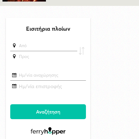
Σύλληψη 31χρονου σε bar για ηχορύπανση και παραβίαση ωραρίου
στη Σύρο
δημοσιεύθηκε 6 ώρες πριν
Νάξος: Το μοναδικό νησί των Κυκλάδων χωρίς προστασία από τις
ανεμογεννήτριες — Γιατί;
δημοσιεύθηκε 19 ώρες πριν
Μυστήριο 3.500 ετών στη Σαντορίνη: Ο 15χρονος που δεν πρόλαβε να
ξεφύγει από το τσουνάμι μπορεί ν' αλλάξει τη χρονολογία της μεγάλης
έκρηξης