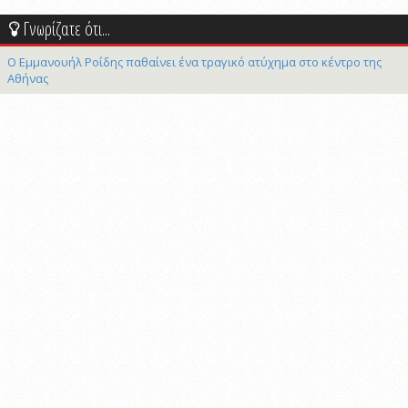
Γνωρίζατε ότι...
Ο Εμμανουήλ Ροΐδης παθαίνει ένα τραγικό ατύχημα στο κέντρο της
Αθήνας