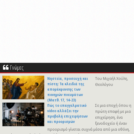
Γνώμες
Νηστεία, προσευχή και
Του Μιχαήλ Χούλη,
πίστη: Τα κλειδιά της
Θεολόγου
απομάκρυνσης των
πονηρών πνευμάτων
(Ματθ. 17, 14-23)
Πώς το επαγγελματικό
Σε μια εποχή όπου η
video αλλάζει την
πρώτη επαφή με μια
προβολή επιχειρήσεων
επιχείρηση, ένα
και προορισμών
ξενοδοχείο ή έναν
προορισμό γίνεται συχνά μέσα από μια οθόνη,