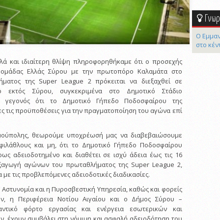
Γνωρί
Ο Εμμαν
στο κέν
λά και ιδιαίτερη θλίψη πληροφορηθήκαμε ότι ο προσεχής
 ομάδας Ελλάς Σύρου με την πρωτοπόρο Καλαμάτα στο
ήματος της Super League 2 πρόκειται να διεξαχθεί σε
ο εκτός Σύρου, συγκεκριμένα στο Δημοτικό Στάδιο
ο γεγονός ότι το Δημοτικό Γήπεδο Ποδοσφαίρου της
ς τις προϋποθέσεις για την πραγματοποίηση του αγώνα επί
μούπολης, θεωρούμε υποχρέωσή μας να διαβεβαιώσουμε
 φιλάθλους και μη, ότι το Δημοτικό Γήπεδο Ποδοσφαίρου
ως αδειοδοτημένο και διαθέτει σε ισχύ άδεια έως τις 16
εξαγωγή αγώνων του πρωταθλήματος της Super League 2,
 με τις προβλεπόμενες αδειοδοτικές διαδικασίες.
 Αστυνομία και η Πυροσβεστική Υπηρεσία, καθώς και φορείς
, η Περιφέρεια Νοτίου Αιγαίου και ο Δήμος Σύρου –
αντικό φόρτο εργασίας και ενέργεια εσωτερικών και
, έχουν συμβάλει στη νόμιμη και ασφαλή αδειοδότηση του