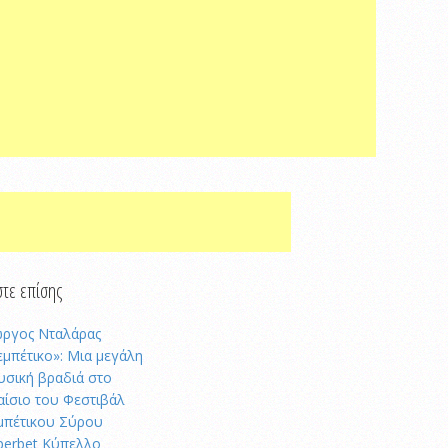
τε επίσης
ώργος Νταλάρας
εμπέτικο»: Μια μεγάλη
υσική βραδιά στο
αίσιο του Φεστιβάλ
μπέτικου Σύρου
perbet Κύπελλο