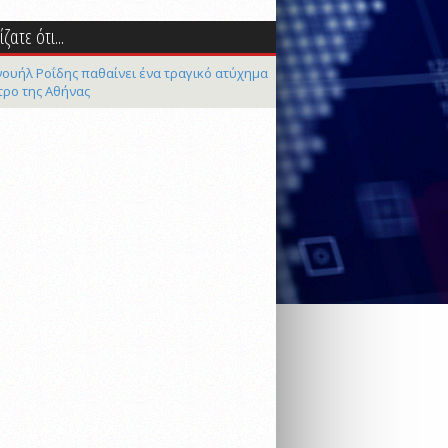
ζατε ότι...
ουήλ Ροΐδης παθαίνει ένα τραγικό ατύχημα
τρο της Αθήνας