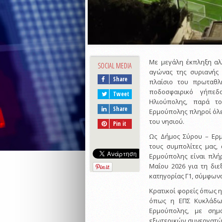
Με μεγάλη έκπληξη αλ
SOCIAL MEDIA
αγώνας της συριανής
Share
πλαίσιο του πρωταθλ
ποδοσφαιρικό γήπεδ
Tweet
Ηλιούπολης, παρά τ
Share
Ερμούπολης πληροί όλε
του νησιού.
Pin it
Ως Δήμος Σύρου – Ερ
τους συμπολίτες μας,
Ερμούπολης είναι πλήρ
Μαΐου 2026 για τη δι
κατηγορίας Γ1, σύμφωνα
Κρατικοί φορείς όπως η
όπως η ΕΠΣ Κυκλάδων
Ερμούπολης, με σημ
εξωτερικών συνεργατών