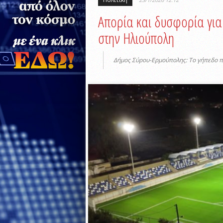
Απορία και δυσφορία για
στην Ηλιούπολη
Δήμος Σύρου-Ερμούπολης: Το γήπεδο π