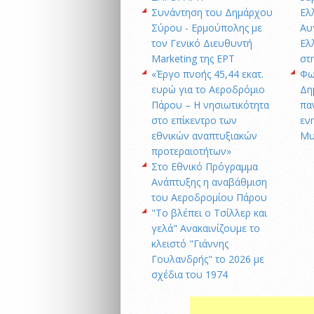
Συνάντηση του Δημάρχου
Ελ
Σύρου - Ερμούπολης με
Αυ
τον Γενικό Διευθυντή
Ελ
Marketing της ΕΡΤ
στ
«Έργο πνοής 45,44 εκατ.
Φω
ευρώ για το Αεροδρόμιο
Δη
Πάρου – Η νησιωτικότητα
πα
στο επίκεντρο των
εν
εθνικών αναπτυξιακών
Μυ
προτεραιοτήτων»
Στο Εθνικό Πρόγραμμα
Ανάπτυξης η αναβάθμιση
του Αεροδρομίου Πάρου
"Το βλέπει ο Τσίλλερ και
γελά" Ανακαινίζουμε το
κλειστό "Γιάννης
Γουλανδρής" το 2026 με
σχέδια του 1974