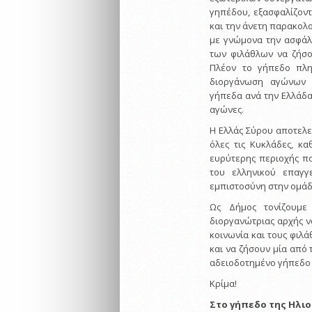
γηπέδου, εξασφαλίζοντ
και την άνετη παρακολ
με γνώμονα την ασφάλε
των φιλάθλων να ζήσο
Πλέον το γήπεδο πληρ
διοργάνωση αγώνων τ
γήπεδα ανά την Ελλάδ
αγώνες.
Η Ελλάς Σύρου αποτελεί
όλες τις Κυκλάδες, κ
ευρύτερης περιοχής πο
του ελληνικού επαγγ
εμπιστοσύνη στην ομάδ
Ως Δήμος τονίζουμε
διοργανώτριας αρχής ν
κοινωνία και τους φιλά
και να ζήσουν μία από 
αδειοδοτημένο γήπεδο 
Κρίμα!
Στο γήπεδο της Ηλι