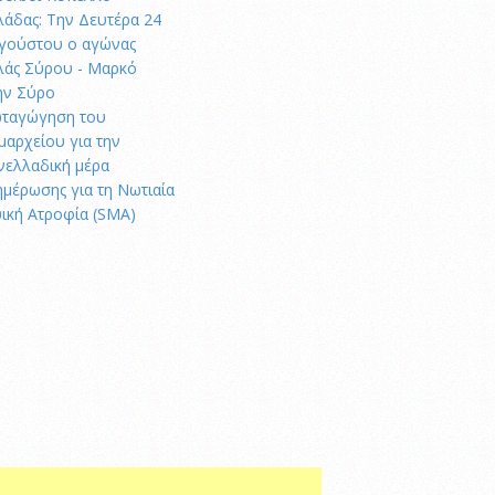
λάδας: Την Δευτέρα 24
γούστου ο αγώνας
λάς Σύρου - Μαρκό
ην Σύρο
ταγώγηση του
μαρχείου για την
νελλαδική μέρα
ημέρωσης για τη Νωτιαία
ική Ατροφία (SMA)