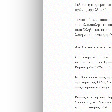
Έκλεισε η εκκρεμότητα 
αγώνας της Ελλάς Σύρου 
Τελικά, όπως αποφα
της Ηλιούπολης, το ο
ακατάλληλο και έτσι 
λύση για το συγκεκριμέν
Αναλυτικά η ανακοίν
Θα θέλαμε να σας ενη
αγωνιστικής του Πρω
Κυριακή 25/01/26 στις
Να θυμίσουμε πως προ
πρόεδρο της Ελλάς Σύ
πως η ομάδα του δέχετ
Κάπως έτσι, έφτασε Παρ
Σύρου να χρειάζεται νί
η πρωτοπόρος Καλαμά