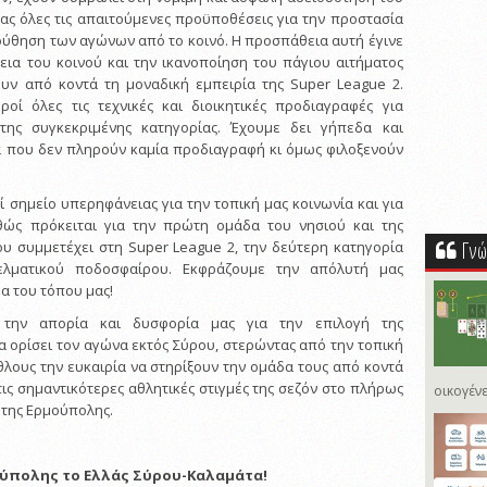
ας όλες τις απαιτούμενες προϋποθέσεις για την προστασία
ούθηση των αγώνων από το κοινό. Η προσπάθεια αυτή έγινε
ια του κοινού και την ικανοποίηση του πάγιου αιτήματος
υν από κοντά τη μοναδική εμπειρία της Super League 2.
οί όλες τις τεχνικές και διοικητικές προδιαγραφές για
ης συγκεκριμένης κατηγορίας. Έχουμε δει γήπεδα και
α που δεν πληρούν καμία προδιαγραφή κι όμως φιλοξενούν
 σημείο υπερηφάνειας για την τοπική μας κοινωνία και για
αθώς πρόκειται για την πρώτη ομάδα του νησιού και της
Γνώ
υ συμμετέχει στη Super League 2, την δεύτερη κατηγορία
ελματικού ποδοσφαίρου. Εκφράζουμε την απόλυτή μας
α του τόπου μας!
 την απορία και δυσφορία μας για την επιλογή της
α ορίσει τον αγώνα εκτός Σύρου, στερώντας από την τοπική
θλους την ευκαιρία να στηρίξουν την ομάδα τους από κοντά
τις σημαντικότερες αθλητικές στιγμές της σεζόν στο πλήρως
οικογένε
της Ερμούπολης.
ούπολης το Ελλάς Σύρου-Καλαμάτα!