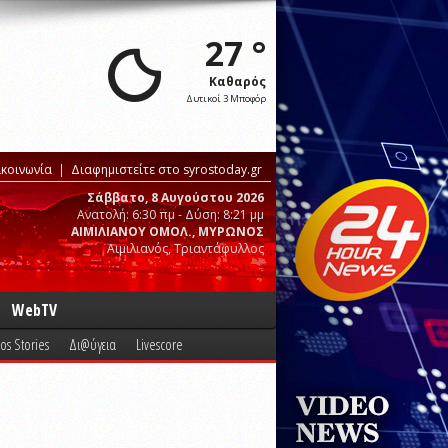
27 °
Καθαρός
Δυτικοί 3 Μποφόρ
ικοινωνία
Διαφημιστείτε στο syrostoday.gr
Σάββατο, 8 Αυγούστου 2026
Ανατολή: 6:30 πμ - Δύση: 8:21 μμ
ΑΙΜΙΛΙΑΝΟΥ ΟΜΟΛ., ΜΥΡΩΝΟΣ
Αιμιλιανός, Τριαντάφυλλος
WebTV
os Stories
Δι@ύγεια
Livescore