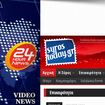
Ο απόλυτος οδηγός ενημέρωσ
Αρχική
Η Σύρος
Επικαιρότητα
Θέατρο
Κινηματογράφος
Εκδηλώσεις/Events
Επικαιρότητα
Πολιτική
23/1/2026 12:12