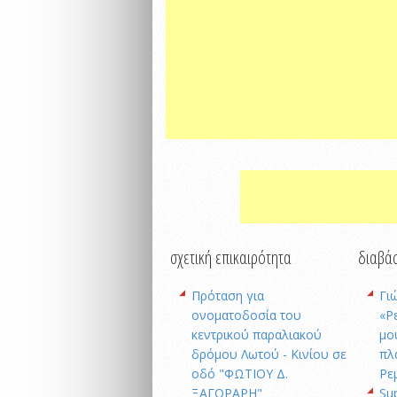
σχετική επικαιρότητα
διαβάσ
Πρόταση για
Γι
ονοματοδοσία του
«Ρ
κεντρικού παραλιακού
μο
δρόμου Λωτού - Κινίου σε
πλ
οδό "ΦΩΤΙΟΥ Δ.
Ρε
ΞΑΓΟΡΑΡΗ"
Su