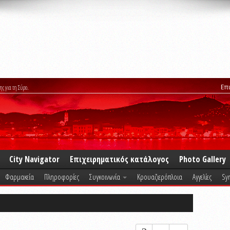
Επ
ης για τη Σύρο.
City Navigator
Επιχειρηματικός κατάλογος
Photo Gallery
Φαρμακεία
Πληροφορίες
Συγκοινωνία
Κρουαζιερόπλοια
Αγγελίες
Syr