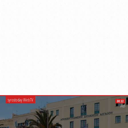
syrostoday WebTV
00:22
HD