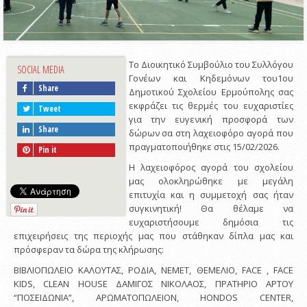
Το Διοικητικό Συμβούλιο του Συλλόγου
SOCIAL MEDIA
Γονέων και Κηδεμόνων του1ου
Share
Δημοτικoύ Σχολείου Ερμούπολης σας
εκφράζει τις θερμές του ευχαριστίες
Tweet
για την ευγενική προσφορά των
Share
δώρων σα στη λαχειοφόρο αγορά που
πραγματοποιήθηκε στις 15/02/2026.
Pin it
Η λαχειοφόρος αγορά του σχολείου
μας ολοκληρώθηκε με μεγάλη
επιτυχία και η συμμετοχή σας ήταν
συγκινητική! Θα θέλαμε να
ευχαριστήσουμε δημόσια τις
επιχειρήσεις της περιοχής μας που στάθηκαν δίπλα μας και
πρόσφεραν τα δώρα της κλήρωσης:
ΒΙΒΛΙΟΠΩΛΕΙΟ ΚΑΛΟΥΤΑΣ, ΡΟΔΙΑ, ΝΕΜEΤ, ΘΕΜΕΛΙΟ, FACE , FACE
KIDS, CLEAN HOUSE ΔΑΜΙΓΟΣ ΝΙΚΟΛΑΟΣ, ΠΡΑΤΗΡΙΟ ΑΡΤΟΥ
“ΠΟΣΕΙΔΩΝΙΑ”, ΑΡΩΜΑΤΟΠΩΛΕΙΟΝ, HONDOS CENTER,