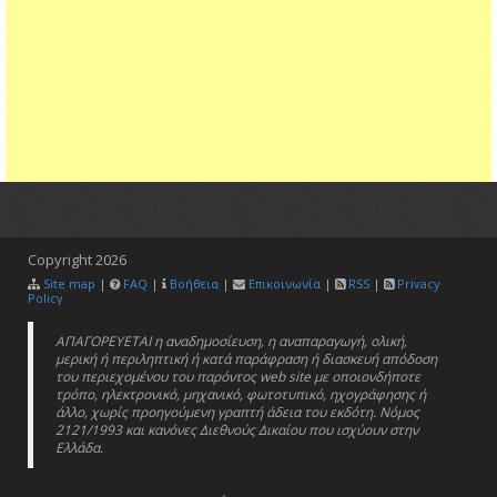
Copyright
2026
Site map
|
FAQ
|
Βοήθεια
|
Επικοινωνία
|
RSS
|
Privacy
Policy
ΑΠΑΓΟΡΕΥΕΤΑΙ η αναδημοσίευση, η αναπαραγωγή, ολική,
μερική ή περιληπτική ή κατά παράφραση ή διασκευή απόδοση
του περιεχομένου του παρόντος web site με οποιονδήποτε
τρόπο, ηλεκτρονικό, μηχανικό, φωτοτυπικό, ηχογράφησης ή
άλλο, χωρίς προηγούμενη γραπτή άδεια του εκδότη. Νόμος
2121/1993 και κανόνες Διεθνούς Δικαίου που ισχύουν στην
Ελλάδα.