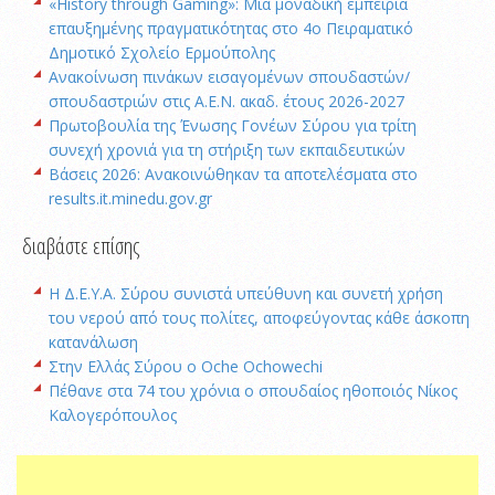
«History through Gaming»: Μία μοναδική εμπειρία
επαυξημένης πραγματικότητας στο 4ο Πειραματικό
Δημοτικό Σχολείο Ερμούπολης
Ανακοίνωση πινάκων εισαγομένων σπουδαστών/
σπουδαστριών στις Α.Ε.Ν. ακαδ. έτους 2026-2027
Πρωτοβουλία της Ένωσης Γονέων Σύρου για τρίτη
συνεχή χρονιά για τη στήριξη των εκπαιδευτικών
Βάσεις 2026: Ανακοινώθηκαν τα αποτελέσματα στο
results.it.minedu.gov.gr
διαβάστε επίσης
Η Δ.Ε.Υ.Α. Σύρου συνιστά υπεύθυνη και συνετή χρήση
του νερού από τους πολίτες, αποφεύγοντας κάθε άσκοπη
κατανάλωση
Στην Ελλάς Σύρου ο Oche Ochowechi
Πέθανε στα 74 του χρόνια ο σπουδαίος ηθοποιός Νίκος
Καλογερόπουλος