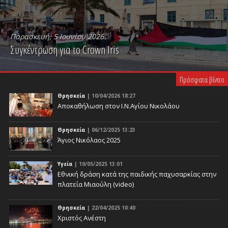
Παρασκευή, 5 Ιουνίου 2026
Συγκέντρωση για το Crown Iris
PLAY VIDEO
Πρόσφατα βίντεο
Θρησκεία
| 10/04/2026 18:27
Αποκαθήλωση στον Ι.Ν.Αγίου Νικολάου
Θρησκεία
| 06/12/2025 13:23
Άγιος Νικόλαος 2025
Υγεία
| 10/05/2025 13:01
Eθνική δράση κατά της παιδικής παχυσαρκίας στην
πλατεία Μιαούλη (video)
Θρησκεία
| 22/04/2025 10:40
Χριστός Ανέστη