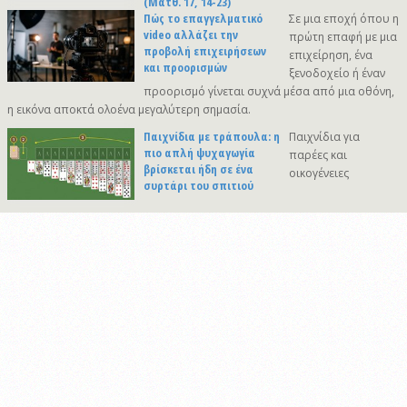
(Ματθ. 17, 14-23)
Πώς το επαγγελματικό
Σε μια εποχή όπου η
video αλλάζει την
πρώτη επαφή με μια
προβολή επιχειρήσεων
επιχείρηση, ένα
και προορισμών
ξενοδοχείο ή έναν
προορισμό γίνεται συχνά μέσα από μια οθόνη,
η εικόνα αποκτά ολοένα μεγαλύτερη σημασία.
Παιχνίδια με τράπουλα: η
Παιχνίδια για
πιο απλή ψυχαγωγία
παρέες και
βρίσκεται ήδη σε ένα
οικογένειες
συρτάρι του σπιτιού