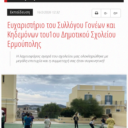
Εκπαίδευση
16/2/2026 12:32
α-
α+
Ευχαριστήριο του Συλλόγου Γονέων και
Κηδεμόνων του1ου Δημοτικoύ Σχολείου
Ερμούπολης
Η λαχειοφόρος αγορά του σχολείου μας ολοκληρώθηκε με
μεγάλη επιτυχία και η συμμετοχή σας ήταν συγκινητική!