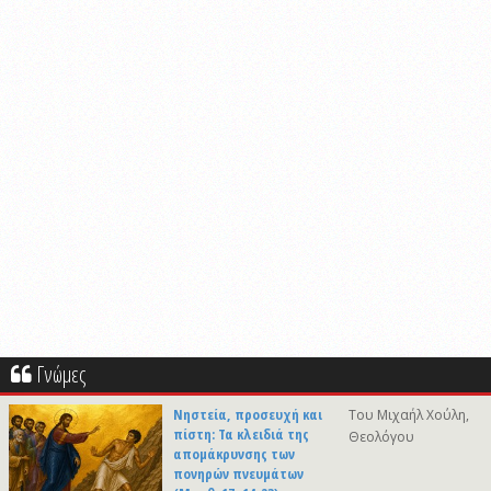
Γνώμες
Νηστεία, προσευχή και
Του Μιχαήλ Χούλη,
πίστη: Τα κλειδιά της
Θεολόγου
απομάκρυνσης των
πονηρών πνευμάτων