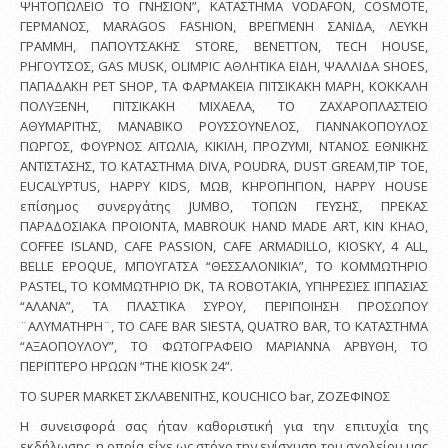
ΨΗΤΟΠΩΛΕΙΟ ΤΟ ΓΝΗΣΙΟΝ”, ΚΑΤΑΣΤΗΜΑ VODAFON, COSMOTE,
ΓΕΡΜΑΝΟΣ, MARAGOS FASHION, ΒΡΕΓΜΕΝΗ ΣΑΝΙΔΑ, ΛΕΥΚΗ
ΓΡΑΜΜΗ, ΠΑΠΟΥΤΣΑΚΗΣ STORE, BENETTON, TECH HOUSE,
ΡΗΓΟΥΤΣΟΣ, GAS MUSK, OLIMPIC ΑΘΛΗΤΙΚΑ ΕΙΔΗ, ΨΑΛΛΙΔΑ SHOES,
ΠΑΠΑΔΑΚΗ PET SHOP, TA ΦΑΡΜΑΚΕΙΑ ΠΙΤΣΙΚΑΚΗ ΜΑΡΗ, ΚΟΚΚΑΛΗ
ΠΟΛΥΞΕΝΗ, ΠΙΤΣΙΚΑΚΗ ΜΙΧΑΕΛΑ, ΤΟ ΖΑΧΑΡΟΠΛΑΣΤΕΙΟ
ΑΘΥΜΑΡΙΤΗΣ, ΜΑΝΑΒΙΚΟ ΡΟΥΣΣΟΥΝΕΛΟΣ, ΓΙΑΝΝΑΚΟΠΟΥΛΟΣ
ΓΙΩΡΓΟΣ, ΦΟΥΡΝΟΣ ΑΙΤΩΛΙΑ, ΚΙΚΙΛΗ, ΠΡΟΖΥΜΙ, ΝΤΑΝΟΣ ΕΘΝΙΚΗΣ
ΑΝΤΙΣΤΑΣΗΣ, TO ΚΑΤΑΣΤΗΜΑ DIVA, POUDRA, DUST GREAM,TIP TOE,
EUCALYPTUS, HAPPY KIDS, ΜΩΒ, ΚΗΡΟΠΗΓΙΟΝ, ΗΑPPY HOUSE
επίσημος συνεργάτης JUMBO, ΤΟΠΩΝ ΓΕΥΣΗΣ, ΠΡΕΚΑΣ
ΠΑΡΑΔΟΣΙΑΚΑ ΠΡΟΙΟΝΤΑ, MABROUK HAND MADE ART, KIN KHAO,
COFFEE ISLAND, CAFE PASSION, CAFE ARMADILLO, KIOSKY, 4 ALL,
BELLE EPOQUE, ΜΠΟΥΓΑΤΣΑ “ΘΕΣΣΑΛΟΝΙΚΙΑ”, ΤΟ ΚΟΜΜΩΤΗΡΙΟ
PASTEL, ΤΟ ΚΟΜΜΩΤΗΡΙΟ DK, ΤΑ ROBOTAKIA, ΥΠΗΡΕΣΙΕΣ ΙΠΠΑΣΙΑΣ
“ΑΛΑΝΑ”, ΤΑ ΠΛΑΣΤΙΚΑ ΣΥΡΟΥ, ΠΕΡΙΠΟΙΗΣΗ ΠΡΟΣΩΠΟΥ
¨ΑΛΥΜΑΤΗΡΗ¨, ΤΟ CAFE BAR SIESTA, QUATRO BAR, ΤΟ ΚΑΤΑΣΤΗΜΑ
“ΑΞΑΟΠΟΥΛΟΥ”, ΤΟ ΦΩΤΟΓΡΑΦΕΙΟ ΜΑΡΙΑΝΝΑ ΑΡΒΥΘΗ, ΤΟ
ΠΕΡΙΠΤΕΡΟ ΗΡΩΩΝ “ΤΗΕ ΚΙΟSK 24”.
ΤΟ SUPER MARKET ΣΚΛΑΒΕΝΙΤΗΣ, KOUCHICO bar, ΖΟΖΕΦΙΝΟΣ
Η συνεισφορά σας ήταν καθοριστική για την επιτυχία της
εκδήλωσης, η οποία είχε ως στόχο την ενίσχυση του σχολείου μας