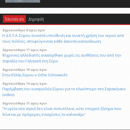
Τελευταία νέα
Δημοφιλή
δημοσιεύθηκε 8 ώρες πριν
Η Δ.Ε.Υ.Α. Σύρου συνιστά υπεύθυνη και συνετή χρήση του νερού από
τους πολίτες, αποφεύγοντας κάθε άσκοπη κατανάλωση
δημοσιεύθηκε 17 ώρες πριν
81χρονος αλλοδαπός ανασύρθηκε χωρίς τις αισθήσεις του από την
παραλία του Γαλησσά στη Σύρο
δημοσιεύθηκε 10 ώρες πριν
Στην Ελλάς Σύρου ο Oche Ochowechi
δημοσιεύθηκε 14 ώρες πριν
Παρέμβαση του εισαγγελέα Σύρου για το ελικόπτερο στο Σαρακήνικο
(video)
δημοσιεύθηκε 11 ώρες πριν
"Η υγεία στα νησιά δεν είναι πολυτέλεια, ούτε εποχικό ζήτημα που
λύνεται με πρόχειρες ενισχύσεις το καλοκαίρι"
8/8/2026 10:31
Στο νοσοκομείο της Νίκαιας ο ένας τραυματίας. 54 και 61 ετών οι