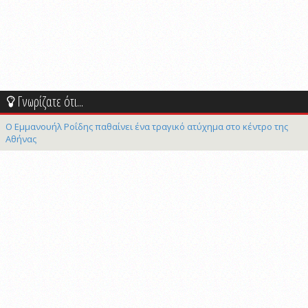
Γνωρίζατε ότι...
Ο Εμμανουήλ Ροΐδης παθαίνει ένα τραγικό ατύχημα στο κέντρο της
Αθήνας