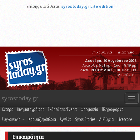
Επίσης διατίθεται:
syrostoday.gr Lite edition
Επικοινωνία
Διαφημιστείτε στο syrostoday.gr
Δευτέρα, 10 Αυγούστου 2026
Ανατολή: 6:31 πμ - Δύση: 8:19 μμ
ΛΑΥΡΕΝΤΙΟΥ ΔΙΑΚ., ΙΠΠΟΛΥΤΟΥ
Λαυρέντης
syrostoday.gr
Togg
navi
Θέατρο
Κινηματογράφος
Εκδηλώσεις/Events
Φαρμακεία
Πληροφορίες
Συγκοινωνία
Κρουαζιερόπλοια
Αγγελίες
Syros Stories
Δι@ύγεια
Livescore
Επικαιρότητα