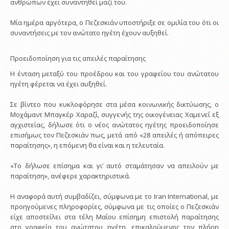
ανθρώπων έχει συναντηθεί μαζί του.
Μία ημέρα αργότερα, ο Πεζεσκιάν υποστήριξε σε ομιλία του ότι οι
συναντήσεις με τον ανώτατο ηγέτη έχουν αυξηθεί.
Προειδοποίηση για τις απειλές παραίτησης
Η ένταση μεταξύ του προέδρου και του γραφείου του ανώτατου
ηγέτη φέρεται να έχει αυξηθεί.
Σε βίντεο που κυκλοφόρησε στα μέσα κοινωνικής δικτύωσης, ο
Μοχάμαντ Μπαγκέρ Χαραζί, συγγενής της οικογένειας Χαμενεΐ εξ
αγχιστείας, δήλωσε ότι ο νέος ανώτατος ηγέτης προειδοποίησε
επισήμως τον Πεζεσκιάν πως, μετά από «28 απειλές ή απόπειρες
παραίτησης», η επόμενη θα είναι και η τελευταία.
«Το δήλωσε επίσημα και γι’ αυτό σταμάτησαν να απειλούν με
παραίτηση», ανέφερε χαρακτηριστικά.
Η αναφορά αυτή συμβαδίζει, σύμφωνα με το Iran International, με
προηγούμενες πληροφορίες, σύμφωνα με τις οποίες ο Πεζεσκιάν
είχε αποστείλει στα τέλη Μαΐου επίσημη επιστολή παραίτησης
στο γραφείο του ανώτατου ηγέτη, επικαλούμενος τον πλήρη