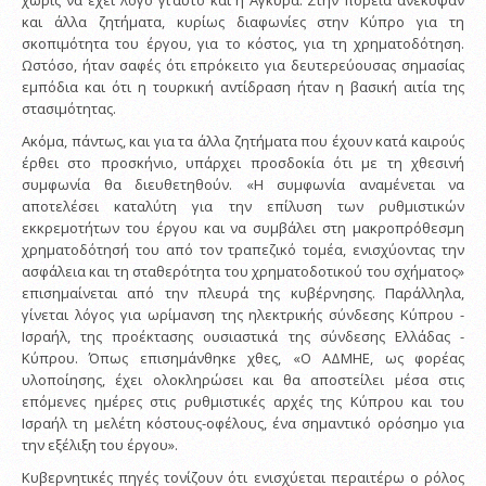
χωρίς να έχει λόγο γι’αυτό και η Αγκυρα. Στην πορεία ανέκυψαν
και άλλα ζητήματα, κυρίως διαφωνίες στην Κύπρο για τη
σκοπιμότητα του έργου, για το κόστος, για τη χρηματοδότηση.
Ωστόσο, ήταν σαφές ότι επρόκειτο για δευτερεύουσας σημασίας
εμπόδια και ότι η τουρκική αντίδραση ήταν η βασική αιτία της
στασιμότητας.
Ακόμα, πάντως, και για τα άλλα ζητήματα που έχουν κατά καιρούς
έρθει στο προσκήνιο, υπάρχει προσδοκία ότι με τη χθεσινή
συμφωνία θα διευθετηθούν. «Η συμφωνία αναμένεται να
αποτελέσει καταλύτη για την επίλυση των ρυθμιστικών
εκκρεμοτήτων του έργου και να συμβάλει στη μακροπρόθεσμη
χρηματοδότησή του από τον τραπεζικό τομέα, ενισχύοντας την
ασφάλεια και τη σταθερότητα του χρηματοδοτικού του σχήματος»
επισημαίνεται από την πλευρά της κυβέρνησης. Παράλληλα,
γίνεται λόγος για ωρίμανση της ηλεκτρικής σύνδεσης Κύπρου -
Ισραήλ, της προέκτασης ουσιαστικά της σύνδεσης Ελλάδας -
Κύπρου. Όπως επισημάνθηκε χθες, «Ο ΑΔΜΗΕ, ως φορέας
υλοποίησης, έχει ολοκληρώσει και θα αποστείλει μέσα στις
επόμενες ημέρες στις ρυθμιστικές αρχές της Κύπρου και του
Ισραήλ τη μελέτη κόστους-οφέλους, ένα σημαντικό ορόσημο για
την εξέλιξη του έργου».
Κυβερνητικές πηγές τονίζουν ότι ενισχύεται περαιτέρω ο ρόλος