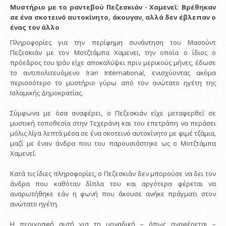
Μυστήριο με το ραντεβού Πεζεσκιάν - Χαμενεϊ: Βρέθηκαν
σε ένα σκοτεινό αυτοκίνητο, άκουγαν, αλλά δεν έβλεπαν ο
ένας τον άλλο
Πληροφορίες για την περίφημη συνάντηση του Μασούντ
Πεζεσκιάν με τον Μοτζτάμπα Χαμενεϊ, την οποία ο ίδιος ο
πρόεδρος του Ιράν είχε αποκαλύψει πριν μερικούς μήνες, έδωσε
το αντιπολιτευόμενο Iran International, ενισχύοντας ακόμα
περισσότερο το μυστήριο γύρω από τον ανώτατο ηγέτη της
Ισλαμικής Δημοκρατίας.
Σύμφωνα με όσα αναφέρει, ο Πεζεσκιάν είχε μεταφερθεί σε
μυστική τοποθεσία στην Τεχεράνη και του επετράπη να περάσει
μόλις λίγα λεπτά μέσα σε ένα σκοτεινό αυτοκίνητο με φιμέ τζάμια,
μαζί με έναν άνδρα που του παρουσιάστηκε ως ο Μοτζτάμπα
Χαμενεΐ.
Κατά τις ίδιες πληροφορίες, ο Πεζεσκιάν δεν μπορούσε να δει τον
άνδρα που καθόταν δίπλα του και αργότερα φέρεται να
αναρωτήθηκε εάν η φωνή που άκουσε ανήκε πράγματι στον
ανώτατο ηγέτη.
Η περιγραφή αυτή για τη μοναδική – όπως αναφέρεται –