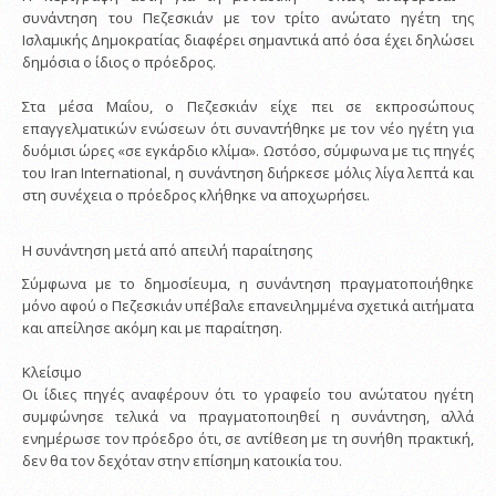
συνάντηση του Πεζεσκιάν με τον τρίτο ανώτατο ηγέτη της
Ισλαμικής Δημοκρατίας διαφέρει σημαντικά από όσα έχει δηλώσει
δημόσια ο ίδιος ο πρόεδρος.
Στα μέσα Μαΐου, ο Πεζεσκιάν είχε πει σε εκπροσώπους
επαγγελματικών ενώσεων ότι συναντήθηκε με τον νέο ηγέτη για
δυόμισι ώρες «σε εγκάρδιο κλίμα». Ωστόσο, σύμφωνα με τις πηγές
του Iran International, η συνάντηση διήρκεσε μόλις λίγα λεπτά και
στη συνέχεια ο πρόεδρος κλήθηκε να αποχωρήσει.
Η συνάντηση μετά από απειλή παραίτησης
Σύμφωνα με το δημοσίευμα, η συνάντηση πραγματοποιήθηκε
μόνο αφού ο Πεζεσκιάν υπέβαλε επανειλημμένα σχετικά αιτήματα
και απείλησε ακόμη και με παραίτηση.
Κλείσιμο
Οι ίδιες πηγές αναφέρουν ότι το γραφείο του ανώτατου ηγέτη
συμφώνησε τελικά να πραγματοποιηθεί η συνάντηση, αλλά
ενημέρωσε τον πρόεδρο ότι, σε αντίθεση με τη συνήθη πρακτική,
δεν θα τον δεχόταν στην επίσημη κατοικία του.