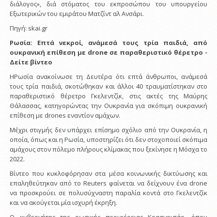
διάλογος», διά στόματος του εκπροσώπου του υπουργείου
Εξωτερικών του εμιράτου Ματζίντ αλ Ανσάρι.
Πηγή: skai.gr
Ρωσία: Επτά νεκροί, ανάμεσά τους τρία παιδιά, από
ουκρανική επίθεση με drone σε παραθεριστικό θέρετρο -
Δείτε βίντεο
ΗΡωσία ανακοίνωσε τη Δευτέρα ότι επτά άνθρωποι, ανάμεσά
τους τρία παιδιά, σκοτώθηκαν και άλλοι 40 τραυματίστηκαν στο
παραθεριστικό θέρετρο Γκελεντζίκ, στις ακτές της Μαύρης
Θάλασσας, κατηγορώντας την Ουκρανία για σκόπιμη ουκρανική
επίθεση με drones εναντίον αμάχων.
Μέχρι στιγμής δεν υπάρχει επίσημο σχόλιο από την Ουκρανία, η
οποία, όπως και η Ρωσία, υποστηρίζει ότι δεν στοχοποιεί σκόπιμα
αμάχους στον πόλεμο πλήρους κλίμακας που ξεκίνησε η Μόσχα το
2022.
Βίντεο που κυκλοφόρησαν στα μέσα κοινωνικής δικτύωσης και
επαληθεύτηκαν από το Reuters φαίνεται να δείχνουν ένα drone
να προσκρούει σε πολυσύχναστη παραλία κοντά στο Γκελεντζίκ
και να ακούγεται μία ισχυρή έκρηξη.