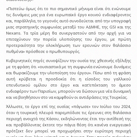
«Πιστεύω όμως ότι το πιο σημαντικό μήνυμα είναι ότι ενώνουμε
τις δυνάμεις μας για ένα ευρωπαϊκό έργο κοινού ενδιαφέροντος
και, παράλληλα, το γεγονός αυτό συνοδεύεται από την υπογραφή
μιας στρατηγικής συμφωνίας μεταξύ του ΑΔΜΗΕ, της GSI και της
Nexans. Τα τρία μέρη θα συνεργαστούν από την αρχή για να
επιταχύνουν την πορεία υλοποίησης του έργου, με πρώτη
προτεραιότητα την ολοκλήρωση των ερευνών στον θαλάσσιο
πυθμένα» πρόσθεσε ο πρωθυπουργός.
Κυβερνητικές πηγές συνοψίζουν την ουσία της χθεσινής εξέλιξης
με τη φράση ότι «ουσιαστικά με τη συμφωνία ενώνουμε δυνάμεις
και θωρακίζουμε την υλοποίηση του έργου». Πίσω από τη φράση
αυτή κρύβεται η προσδοκία ότι η είσοδος του γαλλικού
επενδυτικού ομίλου στο έργο και κατ’επέκταση το άμεσο
ενδιαφέρον των Παρισίων, μπορούν να δώσουν μια νέα δυναμική
και να βοηθήσουν στο να καμφθούν οι αντιδράσεις της Τουρκίας.
Άλλωστε, το έργο επί της ουσίας «πάγωσε» τον Ιούλιο του 2024,
όταν η τουρκική πλευρά παρεμπόδισε τις έρευνες στη θαλάσσια
περιοχή ανοιχτά της Κάσου, εκδηλώνοντας έτσι την αντίθεσή της
και προβάλλοντας έκτοτε την πάγια θέση ότι κανένα ενεργειακό
πρότζεκτ δεν μπορεί να προχωρήσει στην ευρύτερη περιοχή