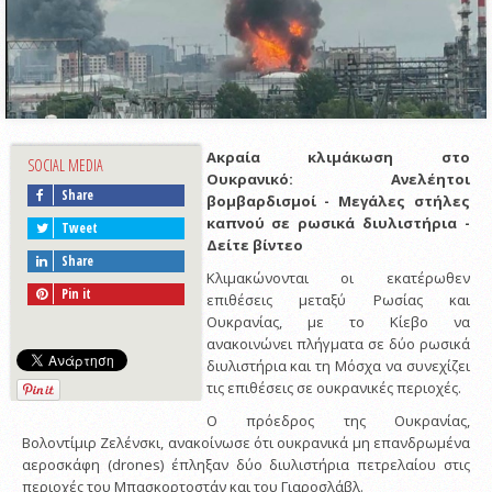
Ακραία κλιμάκωση στο
SOCIAL MEDIA
Ουκρανικό: Ανελέητοι
Share
βομβαρδισμοί - Μεγάλες στήλες
καπνού σε ρωσικά διυλιστήρια -
Tweet
Δείτε βίντεο
Share
Κλιμακώνονται οι εκατέρωθεν
Pin it
επιθέσεις μεταξύ Ρωσίας και
Ουκρανίας, με το Κίεβο να
ανακοινώνει πλήγματα σε δύο ρωσικά
διυλιστήρια και τη Μόσχα να συνεχίζει
τις επιθέσεις σε ουκρανικές περιοχές.
Ο πρόεδρος της Ουκρανίας,
Βολοντίμιρ Ζελένσκι, ανακοίνωσε ότι ουκρανικά μη επανδρωμένα
αεροσκάφη (drones) έπληξαν δύο διυλιστήρια πετρελαίου στις
περιοχές του Μπασκορτοστάν και του Γιαροσλάβλ.