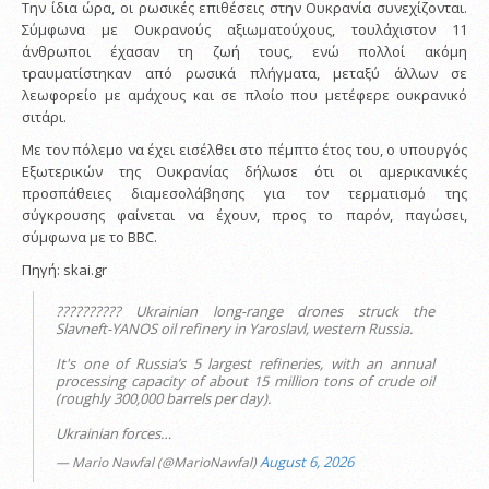
Την ίδια ώρα, οι ρωσικές επιθέσεις στην Ουκρανία συνεχίζονται.
Σύμφωνα με Ουκρανούς αξιωματούχους, τουλάχιστον 11
άνθρωποι έχασαν τη ζωή τους, ενώ πολλοί ακόμη
τραυματίστηκαν από ρωσικά πλήγματα, μεταξύ άλλων σε
λεωφορείο με αμάχους και σε πλοίο που μετέφερε ουκρανικό
σιτάρι.
Με τον πόλεμο να έχει εισέλθει στο πέμπτο έτος του, ο υπουργός
Εξωτερικών της Ουκρανίας δήλωσε ότι οι αμερικανικές
προσπάθειες διαμεσολάβησης για τον τερματισμό της
σύγκρουσης φαίνεται να έχουν, προς το παρόν, παγώσει,
σύμφωνα με το BBC.
Πηγή: skai.gr
?????????? Ukrainian long-range drones struck the
Slavneft-YANOS oil refinery in Yaroslavl, western Russia.
It's one of Russia’s 5 largest refineries, with an annual
processing capacity of about 15 million tons of crude oil
(roughly 300,000 barrels per day).
Ukrainian forces…
August 6, 2026
— Mario Nawfal (@MarioNawfal)