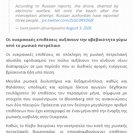
According to Russian reports, the drone, diverted by
electronic warfare, fell onto the beach after the
interception attempt. Russian authorities have reported
three people…
pic.twitter.com/ZsGC0RXDGB
August 3, 2026
— Saint Javelin (@saintjavelin)
Οι ουκρανικές επιθέσεις αυξάνουν την αβεβαιότητα γύρω
από το ρωσικό πετρέλαιο
Οι ουκρανικές επιθέσεις σε ολόκληρη τη ρωσική πετρελαϊκή
αλυσίδα εφοδιασμού τον Ιούλιο αυξάνουν τον κίνδυνο νέων
διαταραχών σε μια περίοδο που οι διεθνείς αγορές ενέργειας
βρίσκονται ήδη υπό πίεση.
Μεγάλα ρωσικά διυλιστήρια και δεξαμενόπλοια, καθώς και
θαλάσσιες υποδομές και κρίσιμα δίκτυα αγωγών δέχθηκαν
τουλάχιστον 30 επιθέσεις τον περασμένο μήνα, σύμφωνα με
στοιχεία που συγκέντρωσε το Bloomberg από τις ανακοινώσεις
των δύο πλευρών. Πρόκειται για τον δεύτερο μεγαλύτερο αριθμό
επιθέσεων που έχει καταγραφεί σε έναν μήνα από την έναρξη της
ρωσικής εισβολής στην Ουκρανία.
Καθώς το Κίεβο διευρύνει την εκστρατεία του κατά της ρωσικής
πετρελαϊκής βιομηχανίας, οι επαναλαμβανόμενες επιθέσεις