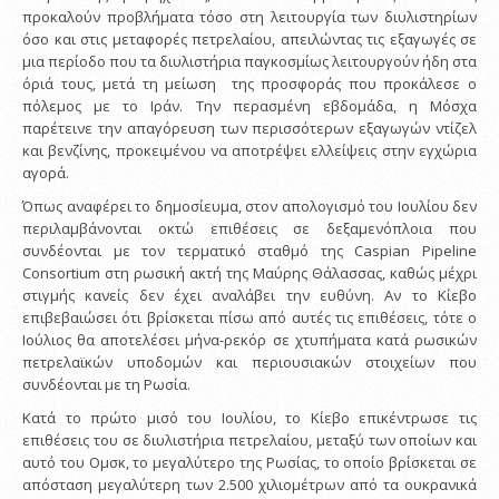
προκαλούν προβλήματα τόσο στη λειτουργία των διυλιστηρίων
όσο και στις μεταφορές πετρελαίου, απειλώντας τις εξαγωγές σε
μια περίοδο που τα διυλιστήρια παγκοσμίως λειτουργούν ήδη στα
όριά τους, μετά τη μείωση της προσφοράς που προκάλεσε ο
πόλεμος με το Ιράν. Την περασμένη εβδομάδα, η Μόσχα
παρέτεινε την απαγόρευση των περισσότερων εξαγωγών ντίζελ
και βενζίνης, προκειμένου να αποτρέψει ελλείψεις στην εγχώρια
αγορά.
Όπως αναφέρει το δημοσίευμα, στον απολογισμό του Ιουλίου δεν
περιλαμβάνονται οκτώ επιθέσεις σε δεξαμενόπλοια που
συνδέονται με τον τερματικό σταθμό της Caspian Pipeline
Consortium στη ρωσική ακτή της Μαύρης Θάλασσας, καθώς μέχρι
στιγμής κανείς δεν έχει αναλάβει την ευθύνη. Αν το Κίεβο
επιβεβαιώσει ότι βρίσκεται πίσω από αυτές τις επιθέσεις, τότε ο
Ιούλιος θα αποτελέσει μήνα-ρεκόρ σε χτυπήματα κατά ρωσικών
πετρελαϊκών υποδομών και περιουσιακών στοιχείων που
συνδέονται με τη Ρωσία.
Κατά το πρώτο μισό του Ιουλίου, το Κίεβο επικέντρωσε τις
επιθέσεις του σε διυλιστήρια πετρελαίου, μεταξύ των οποίων και
αυτό του Ομσκ, το μεγαλύτερο της Ρωσίας, το οποίο βρίσκεται σε
απόσταση μεγαλύτερη των 2.500 χιλιομέτρων από τα ουκρανικά