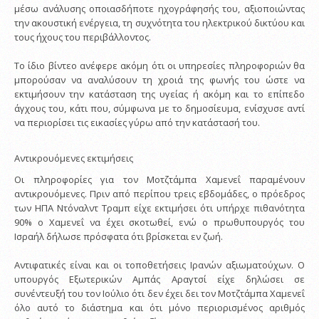
μέσω ανάλυσης οποιασδήποτε ηχογράφησής του, αξιοποιώντας
την ακουστική ενέργεια, τη συχνότητα του ηλεκτρικού δικτύου και
τους ήχους του περιβάλλοντος.
Το ίδιο βίντεο ανέφερε ακόμη ότι οι υπηρεσίες πληροφοριών θα
μπορούσαν να αναλύσουν τη χροιά της φωνής του ώστε να
εκτιμήσουν την κατάσταση της υγείας ή ακόμη και το επίπεδο
άγχους του, κάτι που, σύμφωνα με το δημοσίευμα, ενίσχυσε αντί
να περιορίσει τις εικασίες γύρω από την κατάστασή του.
Αντικρουόμενες εκτιμήσεις
Οι πληροφορίες για τον Μοτζτάμπα Χαμενεΐ παραμένουν
αντικρουόμενες. Πριν από περίπου τρεις εβδομάδες, ο πρόεδρος
των ΗΠΑ Ντόναλντ Τραμπ είχε εκτιμήσει ότι υπήρχε πιθανότητα
90% ο Χαμενεΐ να έχει σκοτωθεί, ενώ ο πρωθυπουργός του
Ισραήλ δήλωσε πρόσφατα ότι βρίσκεται εν ζωή.
Αντιφατικές είναι και οι τοποθετήσεις Ιρανών αξιωματούχων. Ο
υπουργός Εξωτερικών Αμπάς Αραγτσί είχε δηλώσει σε
συνέντευξή του τον Ιούλιο ότι δεν έχει δει τον Μοτζτάμπα Χαμενεΐ
όλο αυτό το διάστημα και ότι μόνο περιορισμένος αριθμός