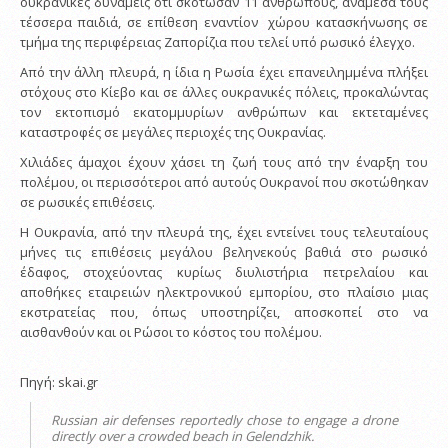
ουκρανικές δυνάμεις ότι σκότωσαν 11 ανθρώπους, ανάμεσά τους
τέσσερα παιδιά, σε επίθεση εναντίον χώρου κατασκήνωσης σε
τμήμα της περιφέρειας Ζαπορίζια που τελεί υπό ρωσικό έλεγχο.
Από την άλλη πλευρά, η ίδια η Ρωσία έχει επανειλημμένα πλήξει
στόχους στο Κίεβο και σε άλλες ουκρανικές πόλεις, προκαλώντας
τον εκτοπισμό εκατομμυρίων ανθρώπων και εκτεταμένες
καταστροφές σε μεγάλες περιοχές της Ουκρανίας.
Χιλιάδες άμαχοι έχουν χάσει τη ζωή τους από την έναρξη του
πολέμου, οι περισσότεροι από αυτούς Ουκρανοί που σκοτώθηκαν
σε ρωσικές επιθέσεις.
Η Ουκρανία, από την πλευρά της, έχει εντείνει τους τελευταίους
μήνες τις επιθέσεις μεγάλου βεληνεκούς βαθιά στο ρωσικό
έδαφος, στοχεύοντας κυρίως διυλιστήρια πετρελαίου και
αποθήκες εταιρειών ηλεκτρονικού εμπορίου, στο πλαίσιο μιας
εκστρατείας που, όπως υποστηρίζει, αποσκοπεί στο να
αισθανθούν και οι Ρώσοι το κόστος του πολέμου.
Πηγή: skai.gr
Russian air defenses reportedly chose to engage a drone
directly over a crowded beach in Gelendzhik.