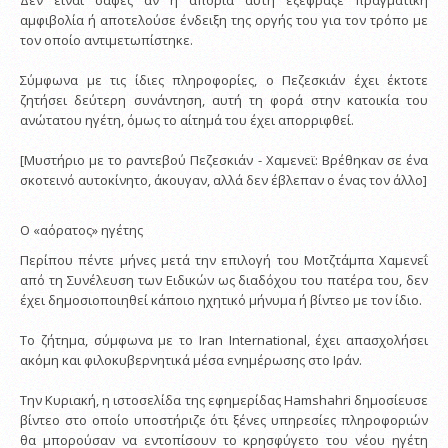
Δεν είναι σαφές αν η απορία αυτή εξέφραζε πραγματική
αμφιβολία ή αποτελούσε ένδειξη της οργής του για τον τρόπο με
τον οποίο αντιμετωπίστηκε.
Σύμφωνα με τις ίδιες πληροφορίες, ο Πεζεσκιάν έχει έκτοτε
ζητήσει δεύτερη συνάντηση, αυτή τη φορά στην κατοικία του
ανώτατου ηγέτη, όμως το αίτημά του έχει απορριφθεί.
[Μυστήριο με το ραντεβού Πεζεσκιάν - Χαμενεϊ: Βρέθηκαν σε ένα
σκοτεινό αυτοκίνητο, άκουγαν, αλλά δεν έβλεπαν ο ένας τον άλλο]
Ο «αόρατος» ηγέτης
Περίπου πέντε μήνες μετά την επιλογή του Μοτζτάμπα Χαμενεΐ
από τη Συνέλευση των Ειδικών ως διαδόχου του πατέρα του, δεν
έχει δημοσιοποιηθεί κάποιο ηχητικό μήνυμα ή βίντεο με τον ίδιο.
Το ζήτημα, σύμφωνα με το Iran International, έχει απασχολήσει
ακόμη και φιλοκυβερνητικά μέσα ενημέρωσης στο Ιράν.
Την Κυριακή, η ιστοσελίδα της εφημερίδας Hamshahri δημοσίευσε
βίντεο στο οποίο υποστήριζε ότι ξένες υπηρεσίες πληροφοριών
θα μπορούσαν να εντοπίσουν το κρησφύγετο του νέου ηγέτη