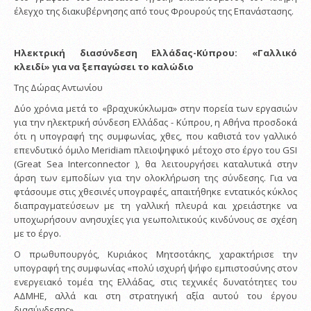
έλεγχο της διακυβέρνησης από τους Φρουρούς της Επανάστασης.
Ηλεκτρική διασύνδεση Ελλάδας-Κύπρου: «Γαλλικό
κλειδί» για να ξεπαγώσει το καλώδιο
Της Δώρας Αντωνίου
Δύο χρόνια μετά το «βραχυκύκλωμα» στην πορεία των εργασιών
για την ηλεκτρική σύνδεση Ελλάδας - Κύπρου, η Αθήνα προσδοκά
ότι η υπογραφή της συμφωνίας, χθες, που καθιστά τον γαλλικό
επενδυτικό όμιλο Meridiam πλειοψηφικό μέτοχο στο έργο του GSI
(Great Sea Interconnector ), θα λειτουργήσει καταλυτικά στην
άρση των εμποδίων για την ολοκλήρωση της σύνδεσης. Για να
φτάσουμε στις χθεσινές υπογραφές, απαιτήθηκε εντατικός κύκλος
διαπραγματεύσεων με τη γαλλική πλευρά και χρειάστηκε να
υποχωρήσουν ανησυχίες για γεωπολιτικούς κινδύνους σε σχέση
με το έργο.
Ο πρωθυπουργός, Κυριάκος Μητσοτάκης, χαρακτήρισε την
υπογραφή της συμφωνίας «πολύ ισχυρή ψήφο εμπιστοσύνης στον
ενεργειακό τομέα της Ελλάδας, στις τεχνικές δυνατότητες του
ΑΔΜΗΕ, αλλά και στη στρατηγική αξία αυτού του έργου
διασύνδεσης».