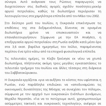
σύνορα. Αυτό ανάγκασε τους Ρώσους παραγωγούς να
διοχετεύσουν στις διεθνείς αγορές σχεδόν ποσότητες-ρεκόρ
αργού πετρελαίου, καθώς τα διυλιστήρια περιόρισαν τη
λειτουργία τους στα χαμηλότερα επίπεδα από τον Μάιο του 2002.
Στο δεύτερο μισό του Ιουλίου, η Ουκρανία επικέντρωσε τις
επιθέσεις της στα δεξαμενόπλοια, δίνοντας σε ορισμένα
διυλιστήρια χρόνο να επισκευαστούν και να
επαναλειτουργήσουν. Σύμφωνα με την EA Analytics, η
επεξεργασία αργού πετρελαίου στη Ρωσία ανήλθε κατά μέσο όρο
στα 3,6 εκατ. βαρέλια ημερησίως τον Ιούλιο, παραμένοντας
περίπου ένα τρίτο κάτω από τα εποχικά φυσιολογικά επίπεδα.
Τις τελευταίες ημέρες, το Κίεβο ξεκίνησε εκ νέου να χτυπά
διυλιστήρια, πλήττοντας ακόμη τρεις μεγάλες εγκαταστάσεις το
τελευταίο τριήμερο του Ιουλίου και άλλες τέσσερις στη διάρκεια
του Σαββατοκύριακου.
Η Ουκρανία εργάζεται «για να αυξήσει το κόστος που υφίσταται η
Ρωσία», ενώ παράλληλα επιδιώκει να «αποδυναμώσει τις
οικονομικές δυνατότητες της Μόσχας να συνεχίσει τον πόλεμο»,
σύμφωνα με τον αρχηγό των ουκρανικών Ενόπλων Δυνάμεων,
Μιχαΐλο Ντραπάτι. «Για να το πετύχουμε αυτό, χρησιμοποιούμε
ασύμμετρες τακτικές και ουκρανικές τεχνολογίες», ανέφερε σε