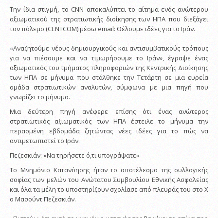
Την ίδια στιγμή, το CNN αποκαλύπτει το αίτημα ενός ανώτερου
αξιωματικού της στρατιωτικής διοίκησης των ΗΠΑ που διεξάγει
τον πόλεμο (CENTCOM) μέσω email: Θέλουμε ιδέες για το Ιράν.
«Αναζητούμε νέους δημιουργικούς και αντισυμβατικούς τρόπους
για να πιέσουμε και να τιμωρήσουμε το Ιράν», έγραψε ένας
αξιωματικός του τμήματος πληροφοριών της Κεντρικής Διοίκησης
των ΗΠΑ σε μήνυμα που στάλθηκε την Τετάρτη σε μια ευρεία
ομάδα στρατιωτικών αναλυτών, σύμφωνα με μια πηγή που
γνωρίζει το μήνυμα.
Μια δεύτερη πηγή ανέφερε επίσης ότι ένας ανώτερος
στρατιωτικός αξιωματικός των ΗΠΑ έστειλε το μήνυμα την
περασμένη εβδομάδα ζητώντας νέες ιδέες για το πώς να
αντιμετωπιστεί το Ιράν.
Πεζεσκιάν: «Να τηρήσετε ό,τι υπογράψατε»
Το Μνημόνιο Κατανόησης ήταν το αποτέλεσμα της συλλογικής
σοφίας των μελών του Ανώτατου Συμβουλίου Εθνικής Ασφαλείας
και όλα τα μέλη το υποστηρίζουν σχολίασε από πλευράς του στο X
ο Μασούντ Πεζεσκιάν.