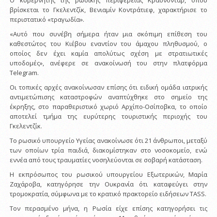
Ο κυβερνήτης της ρωσικής περιφέρειας Κρασνοντάρ, όπου
βρίσκεται το Γκελεντζίκ, Βενιαμίν Κοντράτιεφ, χαρακτήρισε το
περιστατικό «τραγωδία».
«Αυτό που συνέβη σήμερα ήταν μια σκόπιμη επίθεση του
καθεστώτος του Κιέβου εναντίον του άμαχου πληθυσμού, ο
οποίος δεν έχει καμία απολύτως σχέση με στρατιωτικές
υποδομές», ανέφερε σε ανακοίνωσή του στην πλατφόρμα
Telegram.
Οι τοπικές αρχές ανακοίνωσαν επίσης ότι ειδική ομάδα ιατρικής
αντιμετώπισης καταστροφών αναπτύχθηκε στο σημείο της
έκρηξης, στο παραθεριστικό χωριό Αρχίπο-Οσίποβκα, το οποίο
αποτελεί τμήμα της ευρύτερης τουριστικής περιοχής του
Γκελεντζίκ.
Το ρωσικό υπουργείο Υγείας ανακοίνωσε ότι 21 άνθρωποι, μεταξύ
των οποίων τρία παιδιά, διακομίστηκαν στο νοσοκομείο, ενώ
εννέα από τους τραυματίες νοσηλεύονται σε σοβαρή κατάσταση.
Η εκπρόσωπος του ρωσικού υπουργείου Εξωτερικών, Μαρία
Ζαχάροβα, κατηγόρησε την Ουκρανία ότι καταφεύγει στην
τρομοκρατία, σύμφωνα με το κρατικό πρακτορείο ειδήσεων TASS.
Τον περασμένο μήνα, η Ρωσία είχε επίσης κατηγορήσει τις