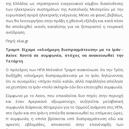
της Ελλάδας ως στρατηγικού ενεργειακού κόμβου διασύνδεσης
των ηλεκτρικών συστημάτων της Ανατολικής Μεσογείου με την
ευρωπαϊκή αγορά ηλεκτρικής ενέργειας. Μένει να φανεί, βεβαίως,
πως θα λειτουργήσει στην πράξη η χθεσινή εξέλιξη και κατά πόσο
θα αποδειχθεί ικανός καταλύτης για να ξεπεραστεί η τουρκική
αντίδραση.
Πηγή: skai.gr
Τραμπ: Είχαμε «ολοήμερη διαπραγμάτευση» με το Ιράν -
Axios: Κοντά σε συμφωνία, στόχος να ανακοινωθεί την
Τετάρτη
O πρόεδρος των ΗΠΑ Ντόναλντ Τραμπ ανακοίνωσε ότι την Τρίτη
διεξήχθη «ολοήμερη διαπραγμάτευση» με το Ιράν, δηλώνοντας
ότι οι συνομιλίες «πήγαν πολύ καλά», αλλά παράλληλα απείλησε
να χτυπήσει το Ιράν «πολύ σκληρά» εάν δεν επιτευχθεί συμφωνία.
Σύμφωνα με το Axios, που επικαλείται δυο πηγές στην περιοχή
και έναν Αμερικανό αξιωματούχο, συζητείται μεταβατική
συμφωνία διάρκειας 60 ημερών για το Ορμούζ ανάμεσα στις ΗΠΑ,
στο Ομάν και στο Ιράν η οποία θα ανακοινωθεί τις επόμενες ώρες.
Η συμφωνία, η οποία βρίσκεται υπό διαπραγμάτευση εδώ και
αρκετές εβδομάδες, αποσκοπεί στην επανέναρξη των