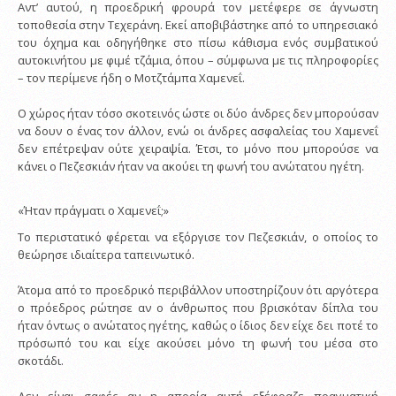
Αντ’ αυτού, η προεδρική φρουρά τον μετέφερε σε άγνωστη
τοποθεσία στην Τεχεράνη. Εκεί αποβιβάστηκε από το υπηρεσιακό
του όχημα και οδηγήθηκε στο πίσω κάθισμα ενός συμβατικού
αυτοκινήτου με φιμέ τζάμια, όπου – σύμφωνα με τις πληροφορίες
– τον περίμενε ήδη ο Μοτζτάμπα Χαμενεΐ.
Ο χώρος ήταν τόσο σκοτεινός ώστε οι δύο άνδρες δεν μπορούσαν
να δουν ο ένας τον άλλον, ενώ οι άνδρες ασφαλείας του Χαμενεΐ
δεν επέτρεψαν ούτε χειραψία. Έτσι, το μόνο που μπορούσε να
κάνει ο Πεζεσκιάν ήταν να ακούει τη φωνή του ανώτατου ηγέτη.
«Ήταν πράγματι ο Χαμενεΐ;»
Το περιστατικό φέρεται να εξόργισε τον Πεζεσκιάν, ο οποίος το
θεώρησε ιδιαίτερα ταπεινωτικό.
Άτομα από το προεδρικό περιβάλλον υποστηρίζουν ότι αργότερα
ο πρόεδρος ρώτησε αν ο άνθρωπος που βρισκόταν δίπλα του
ήταν όντως ο ανώτατος ηγέτης, καθώς ο ίδιος δεν είχε δει ποτέ το
πρόσωπό του και είχε ακούσει μόνο τη φωνή του μέσα στο
σκοτάδι.