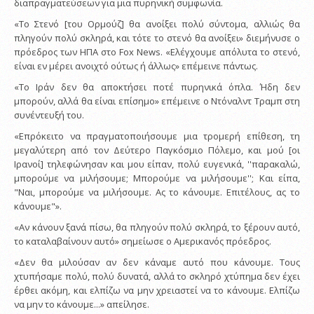
διαπραγματεύσεων για μια πυρηνική συμφωνία.
«Το Στενό [του Ορμούζ] θα ανοίξει πολύ σύντομα, αλλιώς θα
πληγούν πολύ σκληρά, και τότε το στενό θα ανοίξει» διεμήνυσε ο
πρόεδρος των ΗΠΑ στο Fox News. «Ελέγχουμε απόλυτα το στενό,
είναι εν μέρει ανοιχτό ούτως ή άλλως» επέμεινε πάντως.
«Το Ιράν δεν θα αποκτήσει ποτέ πυρηνικά όπλα. Ήδη δεν
μπορούν, αλλά θα είναι επίσημο» επέμεινε ο Ντόναλντ Τραμπ στη
συνέντευξή του.
«Επρόκειτο να πραγματοποιήσουμε μια τρομερή επίθεση, τη
μεγαλύτερη από τον Δεύτερο Παγκόσμιο Πόλεμο, και μού [οι
Ιρανοί] τηλεφώνησαν και μου είπαν, πολύ ευγενικά, ''παρακαλώ,
μπορούμε να μιλήσουμε; Μπορούμε να μιλήσουμε''; Και είπα,
"Ναι, μπορούμε να μιλήσουμε. Ας το κάνουμε. Επιτέλους, ας το
κάνουμε"».
«Αν κάνουν ξανά πίσω, θα πληγούν πολύ σκληρά, το ξέρουν αυτό,
το καταλαβαίνουν αυτό» σημείωσε ο Αμερικανός πρόεδρος.
«Δεν θα μιλούσαν αν δεν κάναμε αυτό που κάνουμε. Τους
χτυπήσαμε πολύ, πολύ δυνατά, αλλά το σκληρό χτύπημα δεν έχει
έρθει ακόμη, και ελπίζω να μην χρειαστεί να το κάνουμε. Ελπίζω
να μην το κάνουμε...» απείλησε.