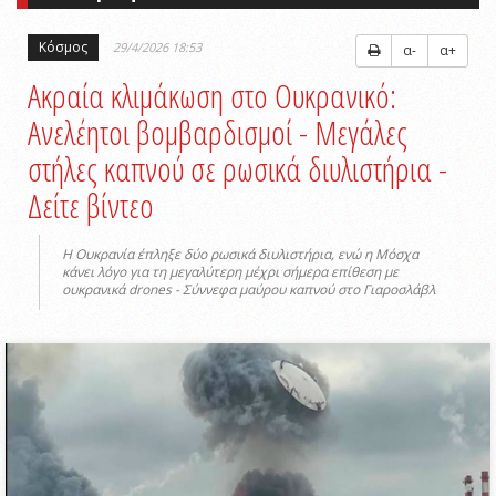
Κόσμος
29/4/2026 18:53
α-
α+
Ακραία κλιμάκωση στο Ουκρανικό:
Ανελέητοι βομβαρδισμοί - Μεγάλες
στήλες καπνού σε ρωσικά διυλιστήρια -
Δείτε βίντεο
Η Ουκρανία έπληξε δύο ρωσικά διυλιστήρια, ενώ η Μόσχα
κάνει λόγο για τη μεγαλύτερη μέχρι σήμερα επίθεση με
ουκρανικά drones - Σύννεφα μαύρου καπνού στο Γιαροσλάβλ