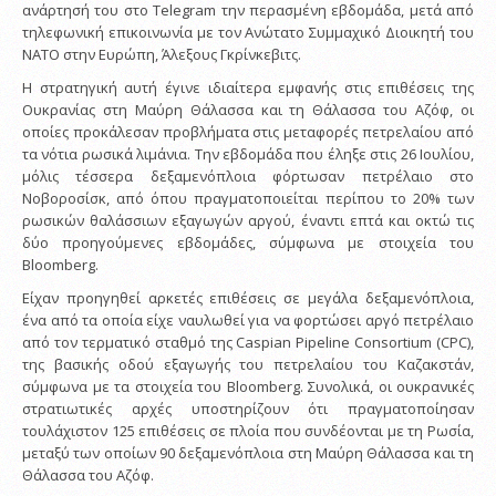
ανάρτησή του στο Telegram την περασμένη εβδομάδα, μετά από
τηλεφωνική επικοινωνία με τον Ανώτατο Συμμαχικό Διοικητή του
ΝΑΤΟ στην Ευρώπη, Άλεξους Γκρίνκεβιτς.
Η στρατηγική αυτή έγινε ιδιαίτερα εμφανής στις επιθέσεις της
Ουκρανίας στη Μαύρη Θάλασσα και τη Θάλασσα του Αζόφ, οι
οποίες προκάλεσαν προβλήματα στις μεταφορές πετρελαίου από
τα νότια ρωσικά λιμάνια. Την εβδομάδα που έληξε στις 26 Ιουλίου,
μόλις τέσσερα δεξαμενόπλοια φόρτωσαν πετρέλαιο στο
Νοβοροσίσκ, από όπου πραγματοποιείται περίπου το 20% των
ρωσικών θαλάσσιων εξαγωγών αργού, έναντι επτά και οκτώ τις
δύο προηγούμενες εβδομάδες, σύμφωνα με στοιχεία του
Bloomberg.
Είχαν προηγηθεί αρκετές επιθέσεις σε μεγάλα δεξαμενόπλοια,
ένα από τα οποία είχε ναυλωθεί για να φορτώσει αργό πετρέλαιο
από τον τερματικό σταθμό της Caspian Pipeline Consortium (CPC),
της βασικής οδού εξαγωγής του πετρελαίου του Καζακστάν,
σύμφωνα με τα στοιχεία του Bloomberg. Συνολικά, οι ουκρανικές
στρατιωτικές αρχές υποστηρίζουν ότι πραγματοποίησαν
τουλάχιστον 125 επιθέσεις σε πλοία που συνδέονται με τη Ρωσία,
μεταξύ των οποίων 90 δεξαμενόπλοια στη Μαύρη Θάλασσα και τη
Θάλασσα του Αζόφ.