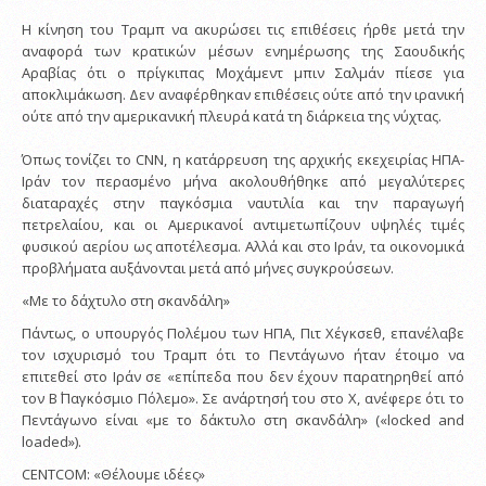
Η κίνηση του Τραμπ να ακυρώσει τις επιθέσεις ήρθε μετά την
αναφορά των κρατικών μέσων ενημέρωσης της Σαουδικής
Αραβίας ότι ο πρίγκιπας Μοχάμεντ μπιν Σαλμάν πίεσε για
αποκλιμάκωση. Δεν αναφέρθηκαν επιθέσεις ούτε από την ιρανική
ούτε από την αμερικανική πλευρά κατά τη διάρκεια της νύχτας.
Όπως τονίζει το CNN, η κατάρρευση της αρχικής εκεχειρίας ΗΠΑ-
Ιράν τον περασμένο μήνα ακολουθήθηκε από μεγαλύτερες
διαταραχές στην παγκόσμια ναυτιλία και την παραγωγή
πετρελαίου, και οι Αμερικανοί αντιμετωπίζουν υψηλές τιμές
φυσικού αερίου ως αποτέλεσμα. Αλλά και στο Ιράν, τα οικονομικά
προβλήματα αυξάνονται μετά από μήνες συγκρούσεων.
«Με το δάχτυλο στη σκανδάλη»
Πάντως, ο υπουργός Πολέμου των ΗΠΑ, Πιτ Χέγκσεθ, επανέλαβε
τον ισχυρισμό του Τραμπ ότι το Πεντάγωνο ήταν έτοιμο να
επιτεθεί στο Ιράν σε «επίπεδα που δεν έχουν παρατηρηθεί από
τον Β΄ Παγκόσμιο Πόλεμο». Σε ανάρτησή του στο X, ανέφερε ότι το
Πεντάγωνο είναι «με το δάκτυλο στη σκανδάλη» («locked and
loaded»).
CENTCOΜ: «Θέλουμε ιδέες»