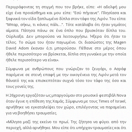
Περιγράφοντας τη στιγμή που τον βρήκε, είπε: «Η αδελφή μου
είχε ένα προαίσθημα και μου είπε: “Εσύ πήγαινε”. Πλησίασα και
ξαφνικά τον είδα ξαπλωμένο δίπλα στον τάφο της Λιρόν. Του είπα:
“Μπαρ, σήκω, τι κάνεις πάλι…”. Τότε κατάλαβα ότι ήταν γεμάτος
αίματα. Πάτησα πάνω σε ένα όπλο που βρισκόταν δίπλα του.
Ούρλιαξα. Δεν μπορούσα να λειτουργήσω. Ήξερα ότι ήταν το
τέλος. Το σώμα του ήταν παγωμένο. Οι διασώστες της Magen
David Adom έκαναν ό,τι μπορούσαν. Πέθανε στο μέρος όπου
ήθελε περισσότερο να βρίσκεται, δίπλα στη γυναίκα με την οποία
ήθελε περισσότερο να είναι».
Σύμφωνα με ανθρώπους που γνώριζαν το ζευγάρι, ο Ασράφ
παρέμενε σε στενή επαφή με την οικογένεια της Λιρόν μετά τον
θάνατό της και επισκεπτόταν συχνά τόσο τον τάφο της όσο και
τους γονείς της.
Η 26χρονη εργαζόταν ως μπαργούμαν στο μουσικό φεστιβάλ Nova
όταν έγινε η επίθεση της Χαμάς. Σύμφωνα με τους Times of Israel,
αρνήθηκε να εγκαταλείψει τον χώρο, επιλέγοντας να παραμείνει
για να βοηθήσει τραυματίες.
«Μίλησα μαζί της εκείνο το πρωί. Της ζήτησα να φύγει από την
περιοχή, αλλά αρνήθηκε. Μου είπε ότι υπήρχαν τραυματίες και ότι