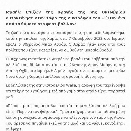
Ισραήλ: Επιζών της σφαγής της 7ης Οκτωβρίου
αυτοκτόνησε στον τάφο της συντρόφου του – Ήταν ένα
από τα θύματα στο φεστιβάλ Nova
Τη ζωή του στον τάφο της συντρόφου του, η οποία δολοφονήθηκε
κατά την επίθεση της Χαμάς στις 7 Οκτωβρίου 2023 στο Ισραήλ,
έβαλε ο 30χρονος Μπαρ Ασράφ. O Ασράφ ήταν ένας από τους
πολίτες που είχαν καταφέρει να σωθούν τη μοιραία βραδιά.
Ο 30χρονος εντοπίστηκε νεκρός το βράδυ του Σαββάτου από την
αδελφή του, δίπλα στον τάφο της 26χρονης Λιρόν Μπάρντα, στη
Δυτική Όχθη στο Ισραήλ. Η Λιρόν εργαζόταν σε μπαρ στο φεστιβάλ
Nova όταν η Χαμάς εξαπέλυσε τη σφοδρή επίθεσή της.
Σε δηλώσεις της στην ιστοσελίδα Walla, η αδελφή του περιέγραψε
ότι τα ίχνη του χάθηκαν μετά από γάμο στον οποίο είχαν παραστεί
μαζί.
«Πέρασε μία ώρα, μετά δύο, και τότε η μεγαλύτερη αδελφή μου
είπε: “Πάμε να τον ψάξουμε”. Πρώτα πήγαμε στα πιο πιθανά μέρη
και στη συνέχεια αποφασίσαμε να ελέγξουμε τον τάφο της Λιρόν.
Του άρεσε να πηγαίνει εκεί, να της μιλά και να νιώθει κοντά της»,
ανέφερε.