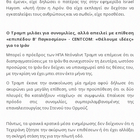
θα έμενε», είχε δηλώσει ο πατέρας της στην εφημερίδα Israel
Hayom. «Αυτή ήταν η Λιρόν. Θα είχα εκπλαγεί αν δεχόταν να
εγκαταλείψει τους ανθρώπους και να σωθεί», είχε προσθέσει.
Ο Τραμπ μιλάει για συνομιλίες, αλλά απειλεί με επίθεση
«επιπέδου Β' Παγκοσμίου» - CENTCOM: «Θέλουμε ιδέες»
για το Ιράν
Μπορεί ο πρόεδρος των ΗΠΑ Ντόναλντ Τραμπ να επέμεινε ότι οι
διαπραγματεύσεις με το Ιράν θα συνεχιστούν τη Δευτέρα, ωστόσο
προσώρας το Ιράν δεν δείχνει να υπαναχωρεί από τις θέσεις του,
με την κρίση να έχει μπει στον έκτο μήνα της.
Ο Τραμπ έκανε την ανακοίνωση μία ημέρα αφού δήλωσε ότι
ακυρώνει μια μεγάλη επίθεση, υπό την προϋπόθεση ότι οι δύο
πλευρές θα καταλήξουν «ταχέως» σε συμφωνία. Επαίνεσε την
πρόοδο στις συνομιλίες, συμπεριλαμβανομένης της
επαναλειτουργίας του Στενού του Ορμούζ.
Πάντως, τα ιρανικά κρατικά μέσα ενημέρωσης δεν δείχνουν ότι η
Τεχεράνη ζήτησε την ακύρωση των επιθέσεων ή ότι έχει αλλάξει
τη σκληρή στάση της για την πλωτή οδό.