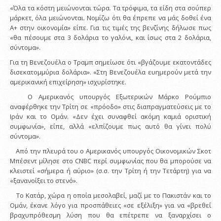
«Όλα τα κόστη μειώνονται τώρα. Τα τρόφιμα, τα είδη στα σούπερ
μάρκετ, όλα μειώνονται. Νομίζω ότι θα έπρεπε να μάς δοθεί ένα
Α+ στην οικονομία» είπε. Για τις τιμές της βενζίνης δήλωσε πως
«θα πέσουμε στα 3 δολάρια το γαλόνι, και ίσως στα 2 δολάρια,
σύντομα».
Για τη Βενεζουέλα ο Τραμπ σημείωσε ότι «βγάζουμε εκατοντάδες
δισεκατομμύρια δολάρια». «Στη Βενεζουέλα ευημερούν μετά την
αμερικανική επιχείρηση» ισχυρίστηκε.
Ο Αμερικανός υπουργός Εξωτερικών Μάρκο Ρούμπιο
αναφέρθηκε την Τρίτη σε «πρόοδο» στις διαπραγματεύσεις με το
Ιράν και το Ομάν. «Δεν έχει συναφθεί ακόμη καμιά οριστική
συμφωνία», είπε, αλλά «ελπίζουμε πως αυτό θα γίνει πολύ
σύντομα».
Από την πλευρά του ο Αμερικανός υπουργός Οικονομικών Σκοτ
Μπέσεντ μίλησε στο CNBC περί συμφωνίας που θα μπορούσε να
κλειστεί «σήμερα ή αύριο» (σ.σ. την Τρίτη ή την Τετάρτη) για να
«ξανανοίξει το στενό».
Το Κατάρ, χώρα η οποία μεσολαβεί, μαζί με το Πακιστάν και το
Ομάν, έκανε λόγο για προσπάθειες «σε εξέλιξη» για να «βρεθεί
βραχυπρόθεσμη λύση που θα επέτρεπε να ξαναρχίσει ο