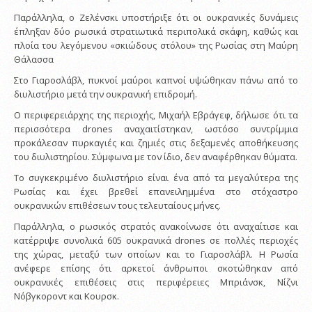
Παράλληλα, ο Ζελένσκι υποστήριξε ότι οι ουκρανικές δυνάμεις
έπληξαν δύο ρωσικά στρατιωτικά περιπολικά σκάφη, καθώς και
πλοία του λεγόμενου «σκιώδους στόλου» της Ρωσίας στη Μαύρη
Θάλασσα
Στο Γιαροσλάβλ, πυκνοί μαύροι καπνοί υψώθηκαν πάνω από το
διυλιστήριο μετά την ουκρανική επιδρομή.
Ο περιφερειάρχης της περιοχής, Μιχαήλ Εβράγεφ, δήλωσε ότι τα
περισσότερα drones αναχαιτίστηκαν, ωστόσο συντρίμμια
προκάλεσαν πυρκαγιές και ζημιές στις δεξαμενές αποθήκευσης
του διυλιστηρίου. Σύμφωνα με τον ίδιο, δεν αναφέρθηκαν θύματα.
Το συγκεκριμένο διυλιστήριο είναι ένα από τα μεγαλύτερα της
Ρωσίας και έχει βρεθεί επανειλημμένα στο στόχαστρο
ουκρανικών επιθέσεων τους τελευταίους μήνες.
Παράλληλα, ο ρωσικός στρατός ανακοίνωσε ότι αναχαίτισε και
κατέρριψε συνολικά 605 ουκρανικά drones σε πολλές περιοχές
της χώρας, μεταξύ των οποίων και το Γιαροσλάβλ. Η Ρωσία
ανέφερε επίσης ότι αρκετοί άνθρωποι σκοτώθηκαν από
ουκρανικές επιθέσεις στις περιφέρειες Μπριάνσκ, Νίζνι
Νόβγκοροντ και Κουρσκ.