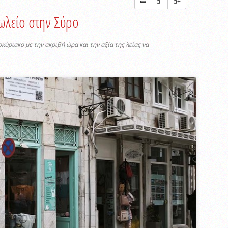
α-
α+
ωλείο στην Σύρο
ύριακο με την ακριβή ώρα και την αξία της λείας να