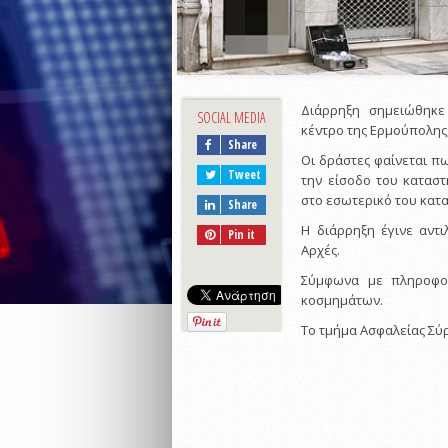
Διάρρηξη σημειώθηκε
SOCIAL MEDIA
κέντρο της Ερμούπολης
Share
Οι δράστες φαίνεται π
Tweet
την είσοδο του κατασ
στο εσωτερικό του κατ
Share
Η διάρρηξη έγινε αντ
Pin it
Αρχές.
Σύμφωνα με πληροφορ
κοσμημάτων.
Το τμήμα Ασφαλείας Σύρ