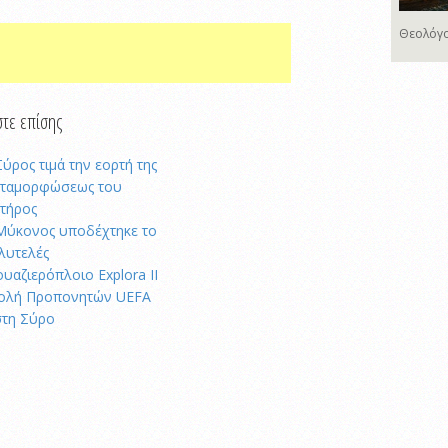
Θεολόγο
τε επίσης
Σύρος τιμά την εορτή της
ταμορφώσεως του
τήρος
Μύκονος υποδέχτηκε το
λυτελές
ουαζιερόπλοιο Explora II
ολή Προπονητών UEFA
στη Σύρο