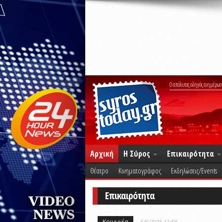
Ο απόλυτος οδηγός ενημέρωσ
Αρχική
Η Σύρος
Επικαιρότητα
Θέατρο
Κινηματογράφος
Εκδηλώσεις/Events
Επικαιρότητα
Κοινωνία
5/5/2026 11:58