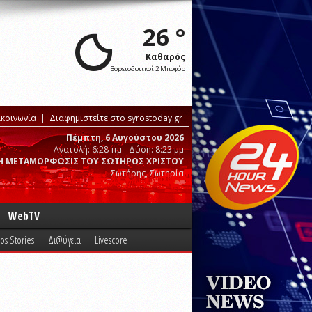
26 °
Καθαρός
Βορειοδυτικοί 2 Μποφόρ
ικοινωνία
Διαφημιστείτε στο syrostoday.gr
Πέμπτη, 6 Αυγούστου 2026
Ανατολή: 6:28 πμ - Δύση: 8:23 μμ
Η ΜΕΤΑΜΟΡΦΩΣΙΣ ΤΟΥ ΣΩΤΗΡΟΣ ΧΡΙΣΤΟΥ
Σωτήρης, Σωτηρία
WebTV
os Stories
Δι@ύγεια
Livescore