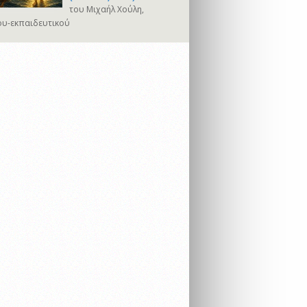
του Μιχαήλ Χούλη,
υ-εκπαιδευτικού