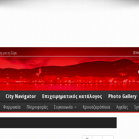
Επ
ης για τη Σύρο.
City Navigator
Επιχειρηματικός κατάλογος
Photo Gallery
Φαρμακεία
Πληροφορίες
Συγκοινωνία
Κρουαζιερόπλοια
Αγγελίες
Syr