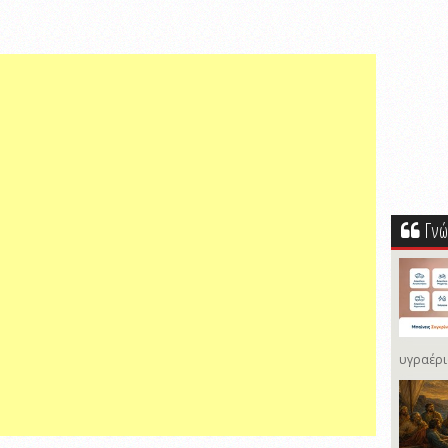
Γνώ
υγραέρι