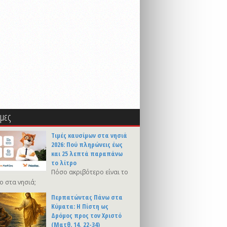
μες
Τιμές καυσίμων στα νησιά
2026: Πού πληρώνεις έως
και 25 λεπτά παραπάνω
το λίτρο
Πόσο ακριβότερο είναι το
ο στα νησιά;
Περπατώντας Πάνω στα
Κύματα: Η Πίστη ως
Δρόμος προς τον Χριστό
(Ματθ. 14, 22-34)