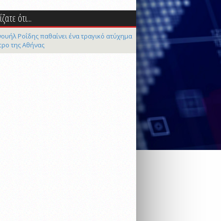
ζατε ότι...
ουήλ Ροΐδης παθαίνει ένα τραγικό ατύχημα
τρο της Αθήνας