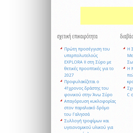
σχετική επικαιρότητα
διαβάσ
Πρώτη προσέγγιση του
Η 
υπερπολυτελούς
Με
EXPLORA II στη Σύρο με
Σω
θετικές προοπτικές για το
Η 
2027
πο
Προφυλακίζεται ο
κρ
41χρονος δράστης του
Σχ
φονικού στην Άνω Σύρο
C 
Απαγόρευση κυκλοφορίας
στον παραλιακό δρόμο
του Γαλησσά
Συλλογή τροφίμων και
υγειονομικού υλικού για