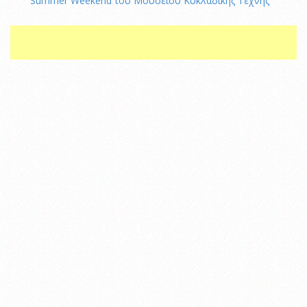
Summer Weekend του Μουσείου Κυκλαδικής Τέχνης