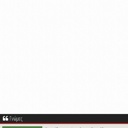
Γνώμες