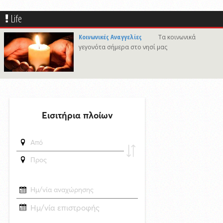
δημοσιεύθηκε 15 ώρες πριν
Life
Καλλιτέχνες από τη Σύρο, την Ελβετία και την Ιαπωνία συναντιούνται
στην Άνω Σύρο
Κοινωνικές Αναγγελίες
Τα κοινωνικά
γεγονότα σήμερα στο νησί μας
δημοσιεύθηκε 4 ώρες πριν
Στο νησί της Κύθνου το 12ο Cycladic Young Patrons Summer Weekend
του Μουσείου Κυκλαδικής Τέχνης
δημοσιεύθηκε 24 ώρες πριν
Συνάντηση του Δημάρχου Σύρου - Ερμούπολης με τον Γενικό
Διευθυντή Marketing της ΕΡΤ
6/8/2026 09:47
«Να είναι γαλήνια τα νερά του τελευταίου σου ταξιδιού»: Συγκινεί ο
αδελφός του υπάρχου του Superferry που βρέθηκε νεκρός στην
καμπίνα του