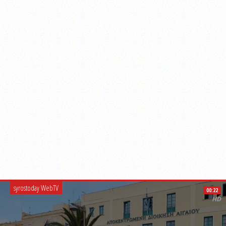
syrostoday WebTV
00:22
HD