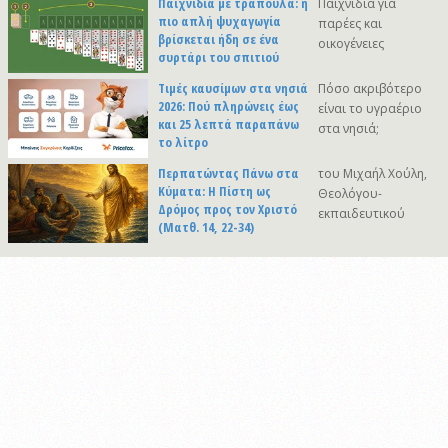
Παιχνίδια με τράπουλα: η
Παιχνίδια για
πιο απλή ψυχαγωγία
παρέες και
βρίσκεται ήδη σε ένα
οικογένειες
συρτάρι του σπιτιού
Τιμές καυσίμων στα νησιά
Πόσο ακριβότερο
2026: Πού πληρώνεις έως
είναι το υγραέριο
και 25 λεπτά παραπάνω
στα νησιά;
το λίτρο
Περπατώντας Πάνω στα
του Μιχαήλ Χούλη,
Κύματα: Η Πίστη ως
Θεολόγου-
Δρόμος προς τον Χριστό
εκπαιδευτικού
(Ματθ. 14, 22-34)