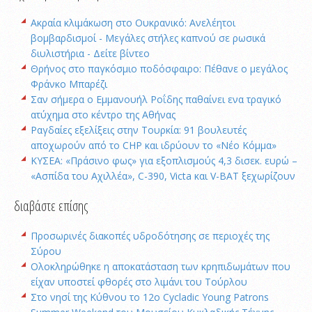
Ακραία κλιμάκωση στο Ουκρανικό: Ανελέητοι
βομβαρδισμοί - Μεγάλες στήλες καπνού σε ρωσικά
διυλιστήρια - Δείτε βίντεο
Θρήνος στο παγκόσμιο ποδόσφαιρο: Πέθανε ο μεγάλος
Φράνκο Μπαρέζι
Σαν σήμερα ο Εμμανουήλ Ροΐδης παθαίνει ενα τραγικό
ατύχημα στο κέντρο της Αθήνας
Ραγδαίες εξελίξεις στην Τουρκία: 91 βουλευτές
αποχωρούν από το CHP και ιδρύουν το «Νέο Κόμμα»
ΚΥΣΕΑ: «Πράσινο φως» για εξοπλισμούς 4,3 δισεκ. ευρώ –
«Ασπίδα του Αχιλλέα», C-390, Victa και V-BAT ξεχωρίζουν
διαβάστε επίσης
Προσωρινές διακοπές υδροδότησης σε περιοχές της
Σύρου
Oλοκληρώθηκε η αποκατάσταση των κρηπιδωμάτων που
είχαν υποστεί φθορές στο λιμάνι του Τούρλου
Στο νησί της Κύθνου το 12ο Cycladic Young Patrons