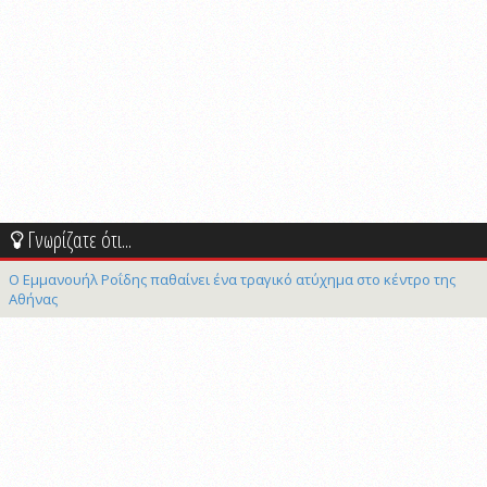
Γνωρίζατε ότι...
Ο Εμμανουήλ Ροΐδης παθαίνει ένα τραγικό ατύχημα στο κέντρο της
Αθήνας