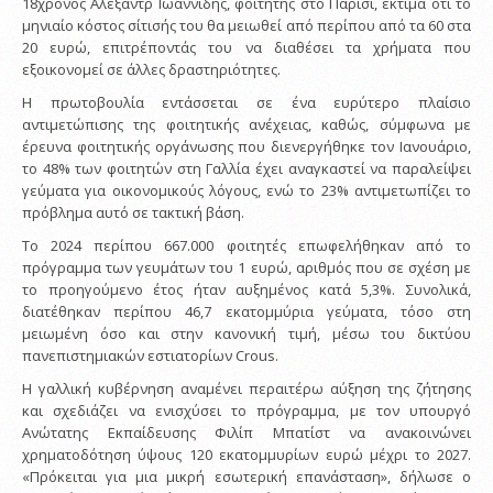
18χρονος Αλεξάντρ Ιωαννίδης, φοιτητής στο Παρίσι, εκτιμά ότι το
μηνιαίο κόστος σίτισής του θα μειωθεί από περίπου από τα 60 στα
20 ευρώ, επιτρέποντάς του να διαθέσει τα χρήματα που
εξοικονομεί σε άλλες δραστηριότητες.
Η πρωτοβουλία εντάσσεται σε ένα ευρύτερο πλαίσιο
αντιμετώπισης της φοιτητικής ανέχειας, καθώς, σύμφωνα με
έρευνα φοιτητικής οργάνωσης που διενεργήθηκε τον Ιανουάριο,
το 48% των φοιτητών στη Γαλλία έχει αναγκαστεί να παραλείψει
γεύματα για οικονομικούς λόγους, ενώ το 23% αντιμετωπίζει το
πρόβλημα αυτό σε τακτική βάση.
Το 2024 περίπου 667.000 φοιτητές επωφελήθηκαν από το
πρόγραμμα των γευμάτων του 1 ευρώ, αριθμός που σε σχέση με
το προηγούμενο έτος ήταν αυξημένος κατά 5,3%. Συνολικά,
διατέθηκαν περίπου 46,7 εκατομμύρια γεύματα, τόσο στη
μειωμένη όσο και στην κανονική τιμή, μέσω του δικτύου
πανεπιστημιακών εστιατορίων Crous.
Η γαλλική κυβέρνηση αναμένει περαιτέρω αύξηση της ζήτησης
και σχεδιάζει να ενισχύσει το πρόγραμμα, με τον υπουργό
Ανώτατης Εκπαίδευσης Φιλίπ Μπατίστ να ανακοινώνει
χρηματοδότηση ύψους 120 εκατομμυρίων ευρώ μέχρι το 2027.
«Πρόκειται για μια μικρή εσωτερική επανάσταση», δήλωσε ο