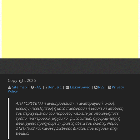
Copyright
2026
Site map
|
FAQ
|
Βοήθεια
|
Επικοινωνία
|
RSS
|
Privacy
Policy
ΑΠΑΓΟΡΕΥΕΤΑΙ η αναδημοσίευση, η αναπαραγωγή, ολική,
μερική ή περιληπτική ή κατά παράφραση ή διασκευή απόδοση
του περιεχομένου του παρόντος web site με οποιονδήποτε
τρόπο, ηλεκτρονικό, μηχανικό, φωτοτυπικό, ηχογράφησης ή
άλλο, χωρίς προηγούμενη γραπτή άδεια του εκδότη. Νόμος
2121/1993 και κανόνες Διεθνούς Δικαίου που ισχύουν στην
Ελλάδα.