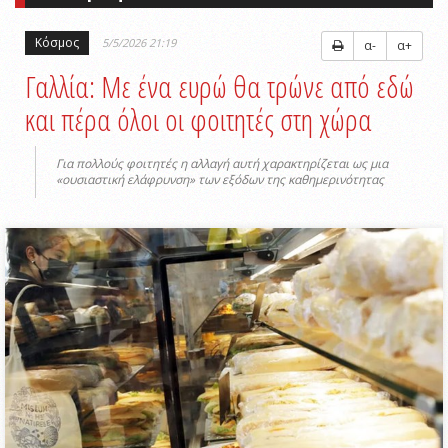
Κόσμος
5/5/2026 21:19
α-
α+
Γαλλία: Με ένα ευρώ θα τρώνε από εδώ
και πέρα όλοι οι φοιτητές στη χώρα
Για πολλούς φοιτητές η αλλαγή αυτή χαρακτηρίζεται ως μια
«ουσιαστική ελάφρυνση» των εξόδων της καθημερινότητας