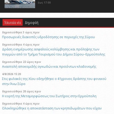
έως 17:00
Τελευταία νέα
Δημοφιλή
δημοσιεύθηκε 3 ώρες πριν
Προσωρινές διακοπές υδροδότησης σε περιοχές της Σύρου
δημοσιεύθηκε 4 ώρες πριν
Δράση ενημέρωσης ασφαλούς κολύμβησης και πρόληψης των
πνιγμών από το Τμήμα Τουρισμού του Δήμου Σύρου–Ερμούπολης
δημοσιεύθηκε 22 ώρες πριν
Αναστολή αποκομιδής ογκωδών και προϊόντων κλαδονομής
4/8/2026 15:20
Στις φυλακές της Χίου οδηγήθηκε ο 41χρονος δράστης του φονικού
στην Άνω Σύρο
δημοσιεύθηκε 20 ώρες πριν
Η εορτή της Μεταμορφώσεως του Σωτήρος στην Ερμούπολη
δημοσιεύθηκε 4 ώρες πριν
Oλοκληρώθηκε η αποκατάσταση των κρηπιδωμάτων που είχαν
υποστεί φθορές στο λιμάνι του Τούρλου