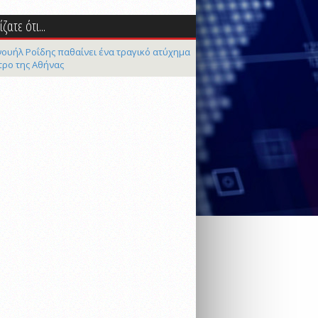
ζατε ότι...
ουήλ Ροΐδης παθαίνει ένα τραγικό ατύχημα
τρο της Αθήνας