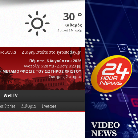
30 °
Καθαρός
Δυτικοί 2 Μποφόρ
ικοινωνία
Διαφημιστείτε στο syrostoday.gr
Πέμπτη, 6 Αυγούστου 2026
Ανατολή: 6:28 πμ - Δύση: 8:23 μμ
Η ΜΕΤΑΜΟΡΦΩΣΙΣ ΤΟΥ ΣΩΤΗΡΟΣ ΧΡΙΣΤΟΥ
Σωτήρης, Σωτηρία
WebTV
os Stories
Δι@ύγεια
Livescore