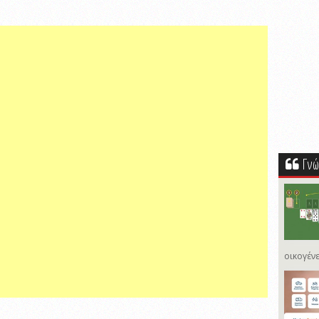
Γνώ
οικογένε