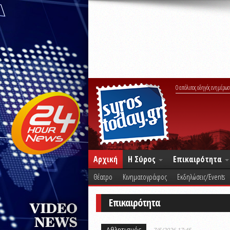
Ο απόλυτος οδηγός ενημέρωσ
Αρχική
Η Σύρος
Επικαιρότητα
Θέατρο
Κινηματογράφος
Εκδηλώσεις/Events
Επικαιρότητα
Αθλητισμός
7/5/2026 17:45