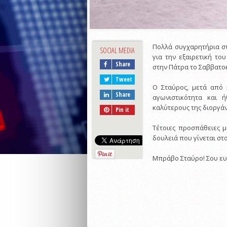
Πολλά συγχαρητήρια στ
SOCIAL MEDIA
για την εξαιρετική τ
Share
στην Πάτρα το Σαββατοκ
Tweet
Ο Σταύρος, μετά από 
Share
αγωνιστικότητα και 
καλύτερους της διοργά
Pin it
Τέτοιες προσπάθειες 
δουλειά που γίνεται στ
Μπράβο Σταύρο! Σου ευ