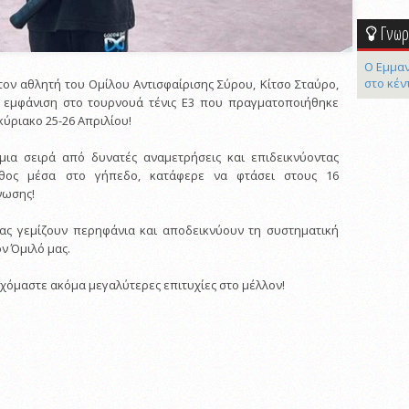
Γνωρί
Ο Εμμαν
στο κέν
ον αθλητή του Ομίλου Αντισφαίρισης Σύρου, Κίτσο Σταύρο,
ου εμφάνιση στο τουρνουά τένις Ε3 που πραγματοποιήθηκε
ύριακο 25-26 Απριλίου!
μια σειρά από δυνατές αναμετρήσεις και επιδεικνύοντας
ήθος μέσα στο γήπεδο, κατάφερε να φτάσει στους 16
νωσης!
μας γεμίζουν περηφάνια και αποδεικνύουν τη συστηματική
ον Όμιλό μας.
χόμαστε ακόμα μεγαλύτερες επιτυχίες στο μέλλον!