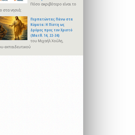
Πόσο ακριβότερο είναι το
ο στα νησιά;
Περπατώντας Πάνω στα
Κύματα: Η Πίστη ως
Δρόμος προς τον Χριστό
(Ματθ. 14, 22-34)
του Μιχαήλ Χούλη,
υ-εκπαιδευτικού