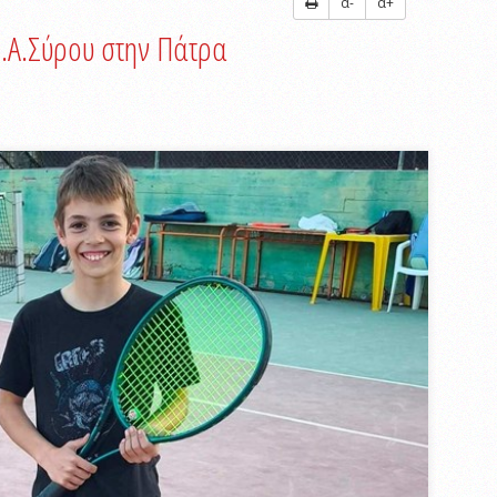
α-
α+
.Α.Σύρου στην Πάτρα