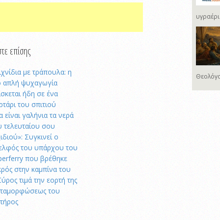
υγραέρι
τε επίσης
ιχνίδια με τράπουλα: η
Θεολόγο
ο απλή ψυχαγωγία
ίσκεται ήδη σε ένα
ρτάρι του σπιτιού
α είναι γαλήνια τα νερά
υ τελευταίου σου
ξιδιού»: Συγκινεί ο
ελφός του υπάρχου του
perferry που βρέθηκε
κρός στην καμπίνα του
Σύρος τιμά την εορτή της
ταμορφώσεως του
τήρος