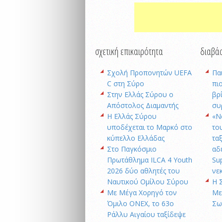
σχετική επικαιρότητα
διαβάσ
Σχολή Προπονητών UEFA
Πα
C στη Σύρο
πι
Στην Ελλάς Σύρου ο
βρ
Απόστολος Διαμαντής
συ
Η Ελλάς Σύρου
«Ν
υποδέχεται το Μαρκό στο
το
κύπελλο Ελλάδας
τα
Στο Παγκόσμιο
αδ
Πρωτάθλημα ILCA 4 Youth
Su
2026 δύο αθλητές του
νε
Ναυτικού Ομίλου Σύρου
Η 
Με Μέγα Χορηγό τον
Με
Όμιλο ONEX, το 63ο
Σω
Ράλλυ Αιγαίου ταξίδεψε