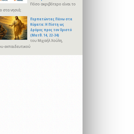
Πόσο ακριβότερο είναι το
ο στα νησιά;
Περπατώντας Πάνω στα
Κύματα: Η Πίστη ως
Δρόμος προς τον Χριστό
(Ματθ. 14, 22-34)
του Μιχαήλ Χούλη,
υ-εκπαιδευτικού