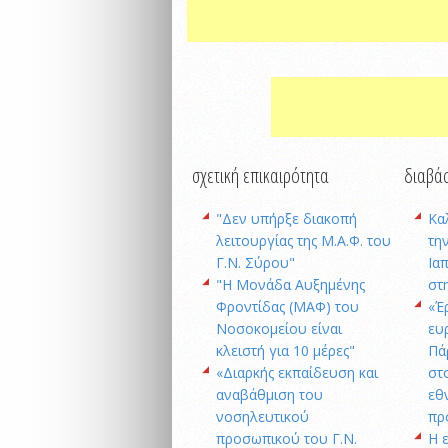
σχετική επικαιρότητα
διαβάσ
"Δεν υπήρξε διακοπή
Κα
λειτουργίας της Μ.Α.Φ. του
την
Γ.Ν. Σύρου"
Ια
"Η Μονάδα Αυξημένης
στ
Φροντίδας (ΜΑΦ) του
«Έ
Νοσοκομείου είναι
ευ
κλειστή για 10 μέρες"
Πά
«Διαρκής εκπαίδευση και
στ
αναβάθμιση του
εθ
νοσηλευτικού
πρ
προσωπικού του Γ.Ν.
Η 