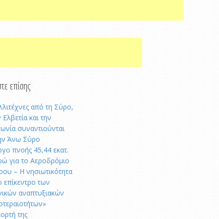
τε επίσης
λλιτέχνες από τη Σύρο,
 Ελβετία και την
πωνία συναντιούνται
ην Άνω Σύρο
ργο πνοής 45,44 εκατ.
ρώ για το Αεροδρόμιο
ρου – Η νησιωτικότητα
ο επίκεντρο των
νικών αναπτυξιακών
οτεραιοτήτων»
εορτή της