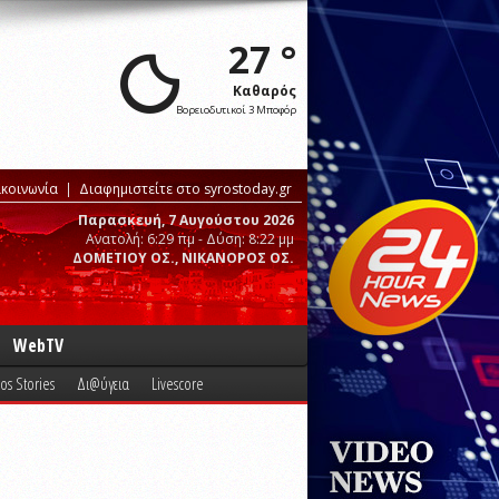
27 °
Καθαρός
Βορειοδυτικοί 3 Μποφόρ
ικοινωνία
Διαφημιστείτε στο syrostoday.gr
Παρασκευή, 7 Αυγούστου 2026
Ανατολή: 6:29 πμ - Δύση: 8:22 μμ
ΔΟΜΕΤΙΟΥ ΟΣ., ΝΙΚΑΝΟΡΟΣ ΟΣ.
WebTV
os Stories
Δι@ύγεια
Livescore