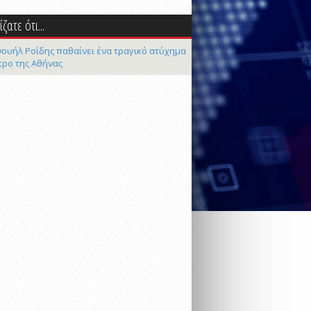
ζατε ότι...
ουήλ Ροΐδης παθαίνει ένα τραγικό ατύχημα
τρο της Αθήνας