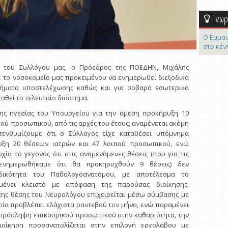
Γνωρί
Ο Εμμαν
στο κέν
 του Συλλόγου μας, ο Πρόεδρος της ΠΟΕΔΗΝ, Μιχάλης
ε το νοσοκομείο μας προκειμένου να ενημερωθεί διεξοδικά
λήματα υποστελέχωσης καθώς και για σοβαρά εσωτερικά
αθεί το τελευταίο διάστημα.
της ηγεσίας του Υπουργείου για την άμεση προκήρυξη 10
ού προσωπικού, από τις αρχές του έτους, αναμένεται ακόμη
πενθυμίζουμε ότι ο Σύλλογος είχε καταθέσει υπόμνημα
υξη 20 θέσεων ιατρών και 47 λοιπού προσωπικού, ενώ
χία το γεγονός ότι στις αναμενόμενες θέσεις (που για τις
ς ενημερωθήκαμε ότι θα προκηρυχθούν 9 θέσεις) δεν
ιδικότητα του Παθολογοανατόμου, με αποτέλεσμα το
μένει κλειστό με απόφαση της παρούσας διοίκησης.
της θέσης του Νευρολόγου επιχειρείται μέσω σύμβασης με
ποία προβλέπει ελάχιστα ραντεβού τον μήνα, ενώ παραμένει
 πρόσληψη επικουρικού προσωπικού στην καθαριότητα, την
ιοίκηση προσανατολίζεται στην επιλογή εργολάβου με