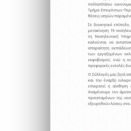
πολλαπλάσιο οικονομι
Τμήμα Επειγόντων Περι
θέσεις ιατρών παραμέν
Σε διοικητικό επίπεδο,
μετακίνηση 19 νοσηλευ
τη Νοσηλευτική Υπηρ
καλούνται να ανταποκ
απαραίτητη εκπαίδευ
των εργαζομένων εκλα
εκφοβισμού, ενώ η κ
προφορικές εντολές δυ
Ο Σύλλογός μας ζητά α
και την έναρξη ειλικ
επικρατεί η αίσθηση 
Αναμένουμε τον άμεσο
προϊσταμένων της νοσ
εξευρεθούν λύσεις στα