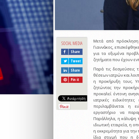
Μετά από πρόσκληση
SOCIAL MEDIA
Γιαννάκος, επισκέφθηκ
Share
για τα οξυμένα προβ
ζητήματα που έχουν εντ
Tweet
Παρά τις δεσμεύσεις 
Share
θέσεων ιατρών και λοιπ
Pin it
η προκήρυξη τους. Υ
ζητώντας την προκήρ
προκαλεί έντονη ανησυ
ιατρικές ειδικότητε
περιλαμβάνεται η ε
εργαστήριο να παρα
Παράλληλα, η κάλυψη 
ιδιωτική εταιρεία, η ο
η εκκρεμότητα για την
ίδια στιγμή που η δ