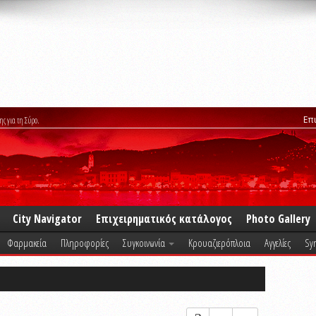
Επ
ης για τη Σύρο.
City Navigator
Επιχειρηματικός κατάλογος
Photo Gallery
Φαρμακεία
Πληροφορίες
Συγκοινωνία
Κρουαζιερόπλοια
Αγγελίες
Syr