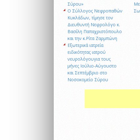
Σύρου»
Με
O Σύλλογος Νεφροπαθών
Σω
Κυκλάδων, τίμησε τον
Διευθυντή Νεφρολόγο κ.
Βασίλη Παπαχριστόπουλο
και την κ.Ρίτα Ζαρμπώνη
Eξωτερικά ιατρεία
ειδικότητας ιατρού
νευρολόγουγια τους
μήνες Ιούλιο-Αύγουστο
και Σεπτέμβριο στο
Νοσοκομείο Σύρου