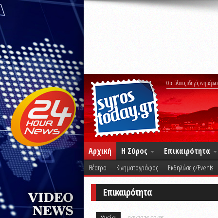
Ο απόλυτος οδηγός ενημέρωσ
Αρχική
Η Σύρος
Επικαιρότητα
Θέατρο
Κινηματογράφος
Εκδηλώσεις/Events
Επικαιρότητα
Υγεία
9/5/2026 09:35