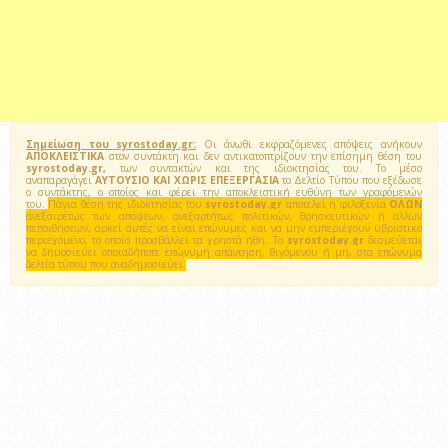
Σημείωση του syrostoday.gr:
Οι άνωθι εκφραζόμενες απόψεις ανήκουν
ΑΠΟΚΛΕΙΣΤΙΚΑ
στον συντάκτη και δεν αντικατοπτρίζουν την επίσημη θέση του
syrostoday.gr,
των συντακτών και της ιδιοκτησίας του. Το μέσο
αναπαραγάγει
ΑΥΤΟΥΣΙΟ ΚΑΙ ΧΩΡΙΣ ΕΠΕΞΕΡΓΑΣΙΑ
το Δελτίο Τύπου που εξέδωσε
ο συντάκτης, ο οποίος και φέρει την αποκλειστική ευθύνη των γραφόμενών
του.
Πάγια θέση της ιδιοκτησίας του
syrostoday.gr
αποτελεί η φιλοξενία
ΟΛΩΝ
ανεξαιρέτως των απόψεων, ανεξαρτήτως πολιτικών, θρησκευτικών ή αλλων
πεποιθήσεων, αρκεί αυτές να είναι επώνυμες και να μην εμπεριέχουν υβριστικό
περιεχόμενο, το οποίο προσβάλλει τα χρηστά ήθη. Το
syrostoday.gr
δεσμεύεται
να δημοσιεύει οποιαδήποτε επώνυμη απάντηση, θιγόμενου ή μη, στα επώνυμα
δελτία τύπου που αναδημοσιεύει.