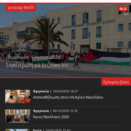
syrostoday WebTV
00:22
HD
Παρασκευή, 5 Ιουνίου 2026
Συγκέντρωση για το Crown Iris
PLAY VIDEO
Πρόσφατα βίντεο
Θρησκεία
| 10/04/2026 18:27
Αποκαθήλωση στον Ι.Ν.Αγίου Νικολάου
Θρησκεία
| 06/12/2025 13:23
Άγιος Νικόλαος 2025
Υγεία
| 10/05/2025 13:01