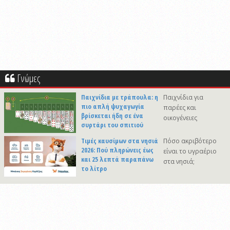
Γνώμες
Παιχνίδια με τράπουλα: η
Παιχνίδια για
πιο απλή ψυχαγωγία
παρέες και
βρίσκεται ήδη σε ένα
οικογένειες
συρτάρι του σπιτιού
Τιμές καυσίμων στα νησιά
Πόσο ακριβότερο
2026: Πού πληρώνεις έως
είναι το υγραέριο
και 25 λεπτά παραπάνω
στα νησιά;
το λίτρο