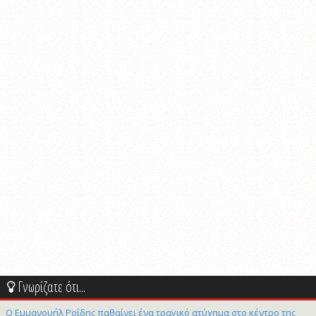
Γνωρίζατε ότι...
Ο Εμμανουήλ Ροΐδης παθαίνει ένα τραγικό ατύχημα στο κέντρο της