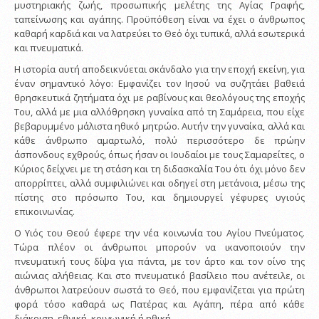
μυστηριακής ζωής, προσωπικής μελέτης της Αγίας Γραφής,
ταπείνωσης και αγάπης. Προϋπόθεση είναι να έχει ο άνθρωπος
καθαρή καρδιά και να λατρεύει το Θεό όχι τυπικά, αλλά εσωτερικά
και πνευματικά.
Η ιστορία αυτή αποδεικνύεται σκάνδαλο για την εποχή εκείνη, για
έναν σημαντικό λόγο: Εμφανίζει τον Ιησού να συζητάει βαθειά
θρησκευτικά ζητήματα όχι με ραβίνους και θεολόγους της εποχής
Του, αλλά με μια αλλόθρησκη γυναίκα από τη Σαμάρεια, που είχε
βεβαρυμμένο μάλιστα ηθικό μητρώο. Αυτήν την γυναίκα, αλλά και
κάθε άνθρωπο αμαρτωλό, πολύ περισσότερο δε πρώην
άσπονδους εχθρούς, όπως ήσαν οι Ιουδαίοι με τους Σαμαρείτες, ο
Κύριος δείχνει με τη στάση και τη διδασκαλία Του ότι όχι μόνο δεν
απορρίπτει, αλλά συμφιλιώνει και οδηγεί στη μετάνοια, μέσω της
πίστης στο πρόσωπο Του, και δημιουργεί γέφυρες υγιούς
επικοινωνίας.
Ο Υιός του Θεού έφερε την νέα κοινωνία του Αγίου Πνεύματος.
Τώρα πλέον οι άνθρωποι μπορούν να ικανοποιούν την
πνευματική τους δίψα για πάντα, με τον άρτο και τον οίνο της
αιώνιας αλήθειας. Και στο πνευματικό βασίλειο που ανέτειλε, οι
άνθρωποι λατρεύουν σωστά το Θεό, που εμφανίζεται για πρώτη
φορά τόσο καθαρά ως Πατέρας και Αγάπη, πέρα από κάθε
διάκριση, εθνική, κοινωνική ή ηθική.