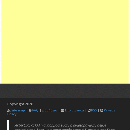
Copyright
2026
Site map
|
FAQ
|
Βοήθεια
|
Επικοινωνία
|
RSS
|
Privacy
Policy
ΑΠΑΓΟΡΕΥΕΤΑΙ η αναδημοσίευση, η αναπαραγωγή, ολική,
μερική ή περιληπτική ή κατά παράφραση ή διασκευή απόδοση