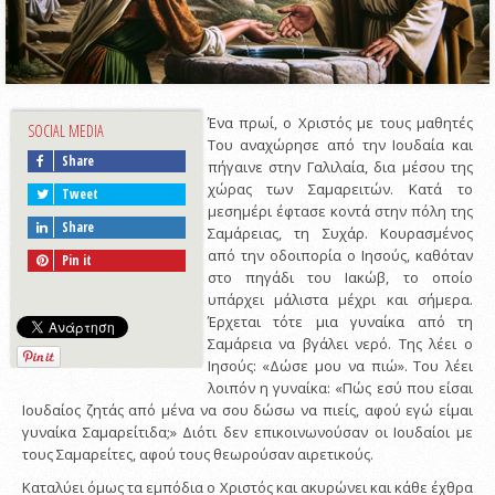
Ένα πρωί, ο Χριστός με τους μαθητές
SOCIAL MEDIA
Του αναχώρησε από την Ιουδαία και
Share
πήγαινε στην Γαλιλαία, δια μέσου της
χώρας των Σαμαρειτών. Κατά το
Tweet
μεσημέρι έφτασε κοντά στην πόλη της
Share
Σαμάρειας, τη Συχάρ. Κουρασμένος
από την οδοιπορία ο Ιησούς, καθόταν
Pin it
στο πηγάδι του Ιακώβ, το οποίο
υπάρχει μάλιστα μέχρι και σήμερα.
Έρχεται τότε μια γυναίκα από τη
Σαμάρεια να βγάλει νερό. Της λέει ο
Ιησούς: «Δώσε μου να πιώ». Του λέει
λοιπόν η γυναίκα: «Πώς εσύ που είσαι
Ιουδαίος ζητάς από μένα να σου δώσω να πιείς, αφού εγώ είμαι
γυναίκα Σαμαρείτιδα;» Διότι δεν επικοινωνούσαν οι Ιουδαίοι με
τους Σαμαρείτες, αφού τους θεωρούσαν αιρετικούς.
Καταλύει όμως τα εμπόδια ο Χριστός και ακυρώνει και κάθε έχθρα