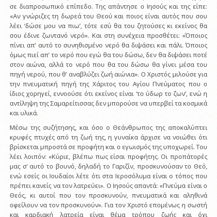
σε διαπροσωπικό επίπεδο. Της απάντησε ο Ιησούς και της είπε:
«Αν γνώριζες τη δωρεά του Θεού και ποιος είναι αυτός που σου
λέει ‘δώσε μου να πιω’, τότε εσύ θα του ζητούσες κι εκείνος θα
σου έδινε ζωντανό νερό». Και στη συνέχεια προσθέτει: «Όποιος
πίνει απ’ αυτό το συνηθισμένο νερό θα διψάσει και πάλι. Όποιος
όμως πιεί απ’ το νερό που εγώ θα του δώσω, δεν θα διψάσει ποτέ
στον αιώνα, αλλά το νερό που θα του δώσω θα γίνει μέσα του
πηγή νερού, που θ’ αναβλύζει ζωή αιώνια». Ο Χριστός μιλούσε για
την πνευματική πηγή της Χάριτος του Αγίου Πνεύματος που ο
ίδιος χορηγεί, εννοούσε ότι εκείνος είναι ‘το ύδωρ το ζων’, ενώ η
αντίληψη της Σαμαρείτισσας δεν μπορούσε να υπερβεί τα κοσμικά
και υλικά.
Μέσω της συζήτησης, και όσο ο Θεάνθρωπος της αποκαλύπτει
κρυφές πτυχές από τη ζωή της, η γυναίκα άρχισε να νοιώθει ότι
βρίσκεται μπροστά σε προφήτη και ο εγωισμός της υποχωρεί. Του
λέει λοιπόν: «Κύριε, βλέπω πως είσαι προφήτης. Οι προπάτορές
μας σ’ αυτό το βουνό, δηλαδή το Γαριζίν, προσκυνούσαν το Θεό,
ενώ εσείς οι Ιουδαίοι λέτε ότι στα Ιεροσόλυμα είναι ο τόπος που
πρέπει κανείς να τον λατρεύει». Ο Ιησούς απαντά: «Πνεύμα είναι ο
Θεός, κι αυτοί που τον προσκυνούν, πνευματικά και αληθινά
οφείλουν να τον προσκυνούν». Για τον Χριστό επομένως η σωστή
και καρδιακή λατρεία είναι θέμα τρόπου ζωής και όχι