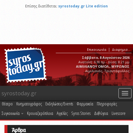
Επίσης διατίθεται:
syrostoday.gr Lite edition
Επικοινωνία
Διαφημιστείτε στο syrostoday.gr
Σάββατο, 8 Αυγούστου 2026
Ανατολή: 6:30 πμ - Δύση: 8:21 μμ
ΑΙΜΙΛΙΑΝΟΥ ΟΜΟΛ., ΜΥΡΩΝΟΣ
Αιμιλιανός, Τριαντάφυλλος
syrostoday.gr
Togg
navi
Θέατρο
Κινηματογράφος
Εκδηλώσεις/Events
Φαρμακεία
Πληροφορίες
Συγκοινωνία
Κρουαζιερόπλοια
Αγγελίες
Syros Stories
Δι@ύγεια
Livescore
Άρθρα