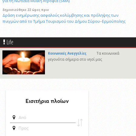
για τη Νωτιαία Μυική Ατροφία (SMA)
δημοσιεύθηκε 22 ώρες πριν
Δράση ενημέρωσης ασφαλούς κολύμβησης και πρόληψης των
πνιγμών από το Τμήμα Τουρισμού του Δήμου Σύρου–Ερμούπολης
6/8/2026 14:43
Αναστολή αποκομιδής ογκωδών και προϊόντων κλαδονομής
Life
4/8/2026 15:20
Στις φυλακές της Χίου οδηγήθηκε ο 41χρονος δράστης του φονικού
Κοινωνικές Αναγγελίες
Τα κοινωνικά
στην Άνω Σύρο
γεγονότα σήμερα στο νησί μας
δημοσιεύθηκε 16 ώρες πριν
Πρόταση για ονοματοδοσία του κεντρικού παραλιακού δρόμου Λωτού
- Κινίου σε οδό "ΦΩΤΙΟΥ Δ. ΞΑΓΟΡΑΡΗ"
δημοσιεύθηκε 16 ώρες πριν
Το Μικροβιολογικό ιατρείο του Αντωνίου Τσιαμπούρη θα είναι
κλειστό από την Δευτέρα 10/8 έως και την Δευτέρα 17/8
6/8/2026 17:17
Η εορτή της Μεταμορφώσεως του Σωτήρος στην Ερμούπολη