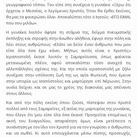
γεωγραφικού τόπου. Του είπε στη συνέχεια η γυναίκα: «Ξέρω ότι
έρχεται ο Μεσσίας, ο λεγόμενος Χριστός. Όταν θα έρθει Εκείνος,
θα μας τα φανερώσει όλα». Αποκαλύπτει τότε ο Ιησούς: «ΕΓΩ ΕΙΜΑΙ,
που σου μιλάω».
Η γυναίκα λοιπόν άφησε τη στάμνα της, δείγμα πνευματικής
έκπληξης και στροφής στην άνωθεν αλήθεια, έφυγε στην πόλη και
λέει στους ανθρώπους: «Ελάτε να δείτε έναν άνθρωπο που μου
είπε όλα όσα έχω κάνει. Μήπως αυτός είναι ο Χριστός;»
Ιεραποστολή έκανε λοιπόν η Σαμαρείτισσα, όπως φαίνεται
μετανιωμένη πλέον, αφού αποκαλύπτει τόσο ανοιχτά τις
αλλεπάλληλες σχέσεις της. Και την οποία ιεραποστολή με ζήλο
συνέχισε στην υπόλοιπη ζωή της ως αγία Φωτεινή, που έμεινε
στην ιστορία ως Ισαπόστολος και μαρτύρησε επί Νέρωνος. Στην
ουσία δείχνει και σε μας το χρέος της διακονίας μας απέναντι
στους άλλους.
Και από την πόλη εκείνη όπου ζούσε, πίστεψαν στον Χριστό
πολλοί από τους Σαμαρείτες, εξ αιτίας της μαρτυρίας της γυναίκας,
που έλεγε ότι ‘μου είπε όλα όσα έκανα’. Προηγείται επομένως η
ακοή του Ευαγγελίου, απαραίτητη όμως είναι μετέπειτα η
συνάντηση με τον ίδιο τον Χριστό για να τον γνωρίσει ο άνθρωπος
και να σωθεί. Κι αυτό επιτυγχάνεται μέσω πίστης, προσευχής,