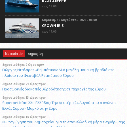
BLUE ZEPHYR
έως 18:00
Κυριακή, 16 Αυγούστου 2026 - 08:00
CROWN IRIS
έως 17:00
Τελευταία νέα
Δημοφιλή
δημοσιεύθηκε 9 ώρες πριν
Γιώργος Νταλάρας «Ρεμπέτικο»: Μια μεγάλη μουσική βραδιά στο
πλαίσιο του Φεστιβάλ Ρεμπέτικου Σύρου
δημοσιεύθηκε 21 ώρες πριν
Προσωρινές διακοπές υδροδότησης σε περιοχές της Σύρου
δημοσιεύθηκε 13 ώρες πριν
Superbet Κύπελλο Ελλάδας: Την Δευτέρα 24 Αυγούστου ο αγώνας
Ελλάς Σύρου - Μαρκό στην Σύρο
δημοσιεύθηκε 16 ώρες πριν
Φωταγώγηση του Δημαρχείου για την πανελλαδική μέρα ενημέρωσης