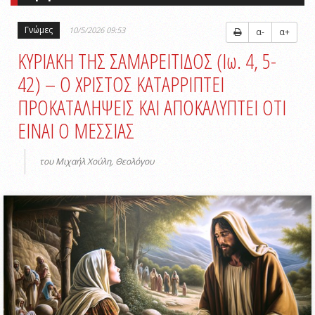
Γνώμες
10/5/2026 09:53
α-
α+
ΚΥΡΙΑΚΗ ΤΗΣ ΣΑΜΑΡΕΙΤΙΔΟΣ (Ιω. 4, 5-
42) – Ο ΧΡΙΣΤΟΣ ΚΑΤΑΡΡΙΠΤΕΙ
ΠΡΟΚΑΤΑΛΗΨΕΙΣ ΚΑΙ ΑΠΟΚΑΛΥΠΤΕΙ ΟΤΙ
ΕΙΝΑΙ Ο ΜΕΣΣΙΑΣ
του Μιχαήλ Χούλη, Θεολόγου