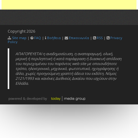
Copyright
2026
Site map
|
FAQ
|
Βοήθεια
|
Επικοινωνία
|
RSS
|
Privacy
Policy
ΑΠΑΓΟΡΕΥΕΤΑΙ η αναδημοσίευση, η αναπαραγωγή, ολική,
μερική ή περιληπτική ή κατά παράφραση ή διασκευή απόδοση
του περιεχομένου του παρόντος web site με οποιονδήποτε
τρόπο, ηλεκτρονικό, μηχανικό, φωτοτυπικό, ηχογράφησης ή
άλλο, χωρίς προηγούμενη γραπτή άδεια του εκδότη. Νόμος
2121/1993 και κανόνες Διεθνούς Δικαίου που ισχύουν στην
Ελλάδα.