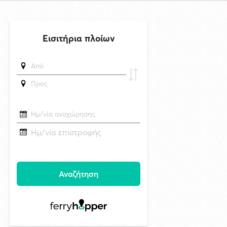
6/8/2026 17:17
Η εορτή της Μεταμορφώσεως του Σωτήρος στην Ερμούπολη
δημοσιεύθηκε 12 ώρες πριν
Oλοκληρώθηκε η αποκατάσταση των κρηπιδωμάτων που είχαν
υποστεί φθορές στο λιμάνι του Τούρλου