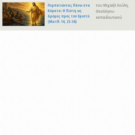
Περπατώντας Πάνω στα
του Μιχαήλ Χούλη,
Κύματα: Η Πίστη ως
Θεολόγου-
Δρόμος προς τον Χριστό
εκπαιδευτικού
(Ματθ. 14, 22-34)