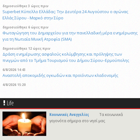
δημοσιεύθηκε 3 ώρες πριν
Superbet Κύπελλο Ελλάδας: Την Δευτέρα 24 Αυγούστου ο αγώνας
Ελλάς Σύρου - Μαρκό στην Σύρο
δημοσιεύθηκε 6 ώρες πριν
Φωταγώγηση του Δημαρχείου για την πανελλαδική μέρα ενημέρωσης
για τη Νωτιαία Μυική Ατροφία (SMA)
δημοσιεύθηκε 12 ώρες πριν
Δράση ενημέρωσης ασφαλούς κολύμβησης και πρόληψης των
πνιγμών από το Τμήμα Τουρισμού του Δήμου Σύρου–Ερμούπολης
6/8/2026 14:43
Αναστολή αποκομιδής ογκωδών και προϊόντων κλαδονομής
4/8/2026 15:20
Στις φυλακές της Χίου οδηγήθηκε ο 41χρονος δράστης του φονικού
στην Άνω Σύρο
Life
δημοσιεύθηκε 6 ώρες πριν
Πρόταση για ονοματοδοσία του κεντρικού παραλιακού δρόμου Λωτού
Κοινωνικές Αναγγελίες
Τα κοινωνικά
- Κινίου σε οδό "ΦΩΤΙΟΥ Δ. ΞΑΓΟΡΑΡΗ"
γεγονότα σήμερα στο νησί μας
δημοσιεύθηκε 6 ώρες πριν
Το Μικροβιολογικό ιατρείο του Αντωνίου Τσιαμπούρη θα είναι
κλειστό από την Δευτέρα 10/8 έως και την Δευτέρα 17/8