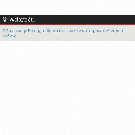
Γνωρίζατε ότι...
Ο Εμμανουήλ Ροΐδης παθαίνει ένα τραγικό ατύχημα στο κέντρο της
Αθήνας