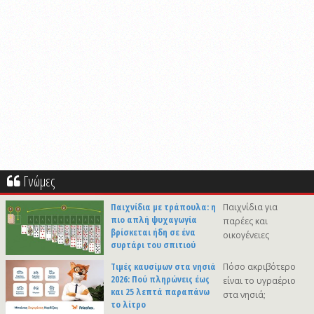
Γνώμες
Παιχνίδια με τράπουλα: η
Παιχνίδια για
πιο απλή ψυχαγωγία
παρέες και
βρίσκεται ήδη σε ένα
οικογένειες
συρτάρι του σπιτιού
Τιμές καυσίμων στα νησιά
Πόσο ακριβότερο
2026: Πού πληρώνεις έως
είναι το υγραέριο
και 25 λεπτά παραπάνω
στα νησιά;
το λίτρο