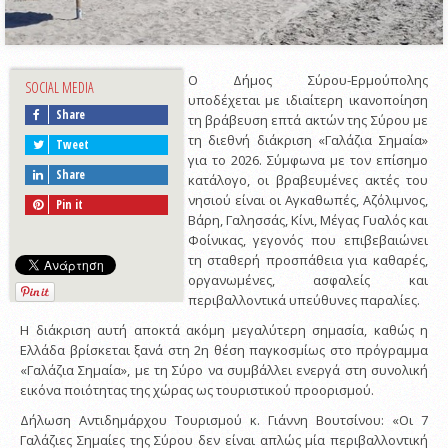
Ο Δήμος Σύρου-Ερμούπολης
SOCIAL MEDIA
υποδέχεται με ιδιαίτερη ικανοποίηση
Share
τη βράβευση επτά ακτών της Σύρου με
τη διεθνή διάκριση «Γαλάζια Σημαία»
Tweet
για το 2026. Σύμφωνα με τον επίσημο
Share
κατάλογο, οι βραβευμένες ακτές του
νησιού είναι οι Αγκαθωπές, Αζόλιμνος,
Pin it
Βάρη, Γαλησσάς, Κίνι, Μέγας Γυαλός και
Φοίνικας, γεγονός που επιβεβαιώνει
τη σταθερή προσπάθεια για καθαρές,
οργανωμένες, ασφαλείς και
περιβαλλοντικά υπεύθυνες παραλίες.
Η διάκριση αυτή αποκτά ακόμη μεγαλύτερη σημασία, καθώς η
Ελλάδα βρίσκεται ξανά στη 2η θέση παγκοσμίως στο πρόγραμμα
«Γαλάζια Σημαία», με τη Σύρο να συμβάλλει ενεργά στη συνολική
εικόνα ποιότητας της χώρας ως τουριστικού προορισμού.
Δήλωση Αντιδημάρχου Τουρισμού κ. Γιάννη Βουτσίνου: «Οι 7
Γαλάζιες Σημαίες της Σύρου δεν είναι απλώς μία περιβαλλοντική