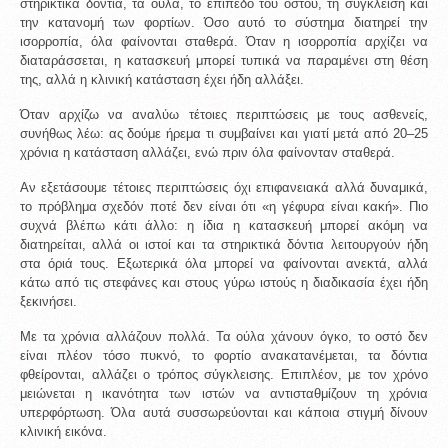
στηρικτικά δόντια, τα ούλα, το επίπεδο του οστού, τη σύγκλειση και 
την κατανομή των φορτίων. Όσο αυτό το σύστημα διατηρεί την 
ισορροπία, όλα φαίνονται σταθερά. Όταν η ισορροπία αρχίζει να 
διαταράσσεται, η κατασκευή μπορεί τυπικά να παραμένει στη θέση 
της, αλλά η κλινική κατάσταση έχει ήδη αλλάξει.
Όταν αρχίζω να αναλύω τέτοιες περιπτώσεις με τους ασθενείς, 
συνήθως λέω: ας δούμε ήρεμα τι συμβαίνει και γιατί μετά από 20–25 
χρόνια η κατάσταση αλλάζει, ενώ πριν όλα φαίνονταν σταθερά.
Αν εξετάσουμε τέτοιες περιπτώσεις όχι επιφανειακά αλλά δυναμικά, 
το πρόβλημα σχεδόν ποτέ δεν είναι ότι «η γέφυρα είναι κακή». Πιο 
συχνά βλέπω κάτι άλλο: η ίδια η κατασκευή μπορεί ακόμη να 
διατηρείται, αλλά οι ιστοί και τα στηρικτικά δόντια λειτουργούν ήδη 
στα όριά τους. Εξωτερικά όλα μπορεί να φαίνονται ανεκτά, αλλά 
κάτω από τις στεφάνες και στους γύρω ιστούς η διαδικασία έχει ήδη 
ξεκινήσει.
Με τα χρόνια αλλάζουν πολλά. Τα ούλα χάνουν όγκο, το οστό δεν 
είναι πλέον τόσο πυκνό, το φορτίο ανακατανέμεται, τα δόντια 
φθείρονται, αλλάζει ο τρόπος σύγκλεισης. Επιπλέον, με τον χρόνο 
μειώνεται η ικανότητα των ιστών να αντισταθμίζουν τη χρόνια 
υπερφόρτωση. Όλα αυτά συσσωρεύονται και κάποια στιγμή δίνουν 
κλινική εικόνα.