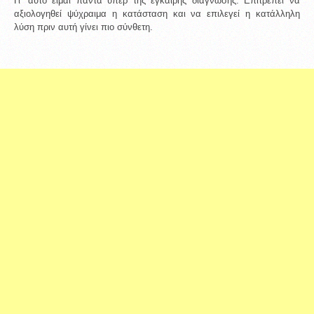
Γι’ αυτό είμαι πάντα υπέρ της έγκαιρης διάγνωσης. Επιτρέπει να 
αξιολογηθεί ψύχραιμα η κατάσταση και να επιλεγεί η κατάλληλη 
λύση πριν αυτή γίνει πιο σύνθετη.