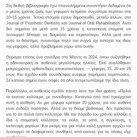
Στη διεθνή βιβλιογραφία έχω επανειλημμένα συναντήσει δεδομένα ότι 
ο μέσος χρόνος ζωής των γεφυρών εκτιμάται συχνότερα περίπου στα 
10–15 χρόνια. Τέτοια στοιχεία έχουν δημοσιευθεί, μεταξύ άλλων, στα 
Journal of Prosthetic Dentistry και Journal of Oral Rehabilitation. Αυτό 
δεν σημαίνει ότι μετά από 15 χρόνια η κατασκευή σταματά να 
λειτουργεί. Μπορεί να διαρκέσει και περισσότερο. Αλλά μετά από 
αυτό το διάστημα, συναντάμε πολύ πιο συχνά όχι αστοχία της ίδιας 
της γέφυρας, αλλά προβλήματα γύρω από αυτήν.
Θυμάμαι επίσης ένα συνέδριο στο Μάιντς το 2024, όπου συζητήθηκε 
η οδοντιατρική σε ασθενείς μεγαλύτερης ηλικίας. Εκεί αναλύθηκαν 
μακροχρόνιες ορθοπεδικές αποκαταστάσεις — γέφυρες 15, 20 και 25 
ετών. Και σχεδόν κάθε συνάδελφος ανέφερε παρόμοιες περιπτώσεις. 
Σε κάποιο σημείο έγινε σαφές ότι όλοι αντιμετωπίζουμε την ίδια τάση.
Παράλληλα, οι ασθενείς σχεδόν πάντα λένε την ίδια φράση: «Παλιά 
τα έκαναν καλύτερα, με συνείδηση». Κατανοώ από πού προέρχεται 
αυτή η αίσθηση. Αν μια γέφυρα κράτησε 20 χρόνια, για τον ασθενή 
είναι ένδειξη ποιότητας. Αλλά αν το δούμε βαθύτερα, δεν πρόκειται 
για το ότι παλιά ήταν καλύτερα. Με την πάροδο του χρόνου αλλάζει η 
ίδια η στοματική κοιλότητα: τα ούλα, το οστό, η σύγκλειση, η 
κατανομή φορτίων. Και ακόμη και μια πολύ καλή εργασία αρχίζει να 
λειτουργεί σε διαφορετικές συνθήκες από εκείνες για τις οποίες είχε 