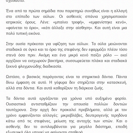
σχεδιαστεί.
Ένα από τα πρώτα σημάδια που παρατηρώ συνήθως είναι η αλλαγή 
στο επίπεδο των ούλων. Οι ασθενείς σπάνια χρησιμοποιούν 
ιατρικούς όρους. Λένε: «μπαίνει τροφή», «εμφανίστηκε κενό», 
«φαίνεται το όριο», «κάτι άλλαξε στην αίσθηση». Και αυτή είναι μια 
πολύ τυπική εικόνα.
Στην ουσία πρόκειται για υφίζηση των ούλων. Τα ούλα μειώνονται 
σταδιακά σε όγκο και το όριο της στεφάνης δεν εφαρμόζει πλέον τόσο 
στενά όσο πριν. Ακόμη και ένα μικρό κενό παίζει ρόλο — εκεί 
αρχίζουν να εισχωρούν βακτήρια, συσσωρεύεται πλάκα και σταδιακά 
ξεκινά φλεγμονώδης διαδικασία.
Ωστόσο, ο βασικός παράγοντας είναι τα στηρικτικά δόντια. Πάντα 
δίνω έμφαση σε αυτό. Η γέφυρα δεν στηρίζεται στην κατασκευή, 
αλλά στα δόντια. Και αυτά καθορίζουν τη διάρκεια ζωής.
Τα δόντια αυτά εργάζονται για χρόνια υπό αυξημένο φορτίο. 
Ουσιαστικά αντισταθμίζουν την απουσία πολλών δοντιών 
ταυτόχρονα. Στην αρχή δεν προκαλεί προβλήματα, αλλά με τον 
χρόνο εμφανίζονται αλλαγές: μικροβλάβες, δευτερογενής τερηδόνα 
κάτω από τις στεφάνες, μείωση της αντοχής των ιστών. Και ο 
ασθενής δεν το αντιλαμβάνεται για μεγάλο διάστημα, επειδή 
εξωτερικά όλα μπορεί να φαίνονται σταθερά.