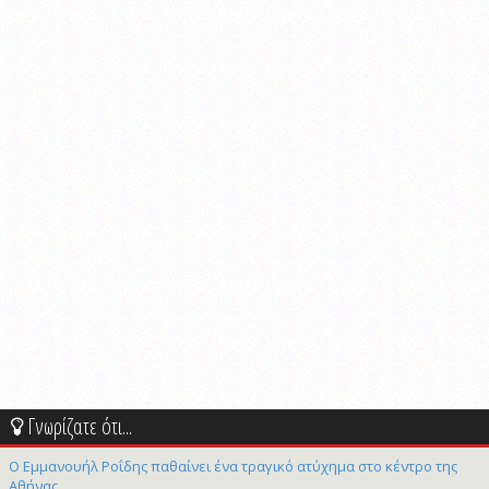
Γνωρίζατε ότι...
Ο Εμμανουήλ Ροΐδης παθαίνει ένα τραγικό ατύχημα στο κέντρο της
Αθήνας