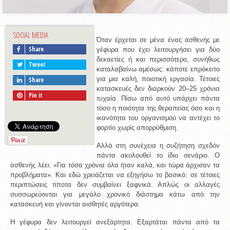
SOCIAL MEDIA
Όταν έρχεται σε μένα ένας ασθενής με 
Share
γέφυρα που έχει λειτουργήσει για δύο 
δεκαετίες ή και περισσότερο, συνήθως 
Tweet
καταλαβαίνω αμέσως: κάποτε επρόκειτο 
για μια καλή, ποιοτική εργασία. Τέτοιες 
Share
κατασκευές δεν διαρκούν 20–25 χρόνια 
Pin it
τυχαία. Πίσω από αυτό υπάρχει πάντα 
τόσο η ποιότητα της θεραπείας όσο και η 
ικανότητα του οργανισμού να αντέχει το 
φορτίο χωρίς απορρύθμιση.
Αλλά στη συνέχεια η συζήτηση σχεδόν 
πάντα ακολουθεί το ίδιο σενάριο. Ο 
ασθενής λέει: «Για τόσα χρόνια όλα ήταν καλά, και τώρα άρχισαν τα 
προβλήματα». Και εδώ χρειάζεται να εξηγήσω το βασικό: σε τέτοιες 
περιπτώσεις τίποτα δεν συμβαίνει ξαφνικά. Απλώς οι αλλαγές 
συσσωρεύονται για μεγάλο χρονικό διάστημα κάτω από την 
κατασκευή και γίνονται αισθητές αργότερα.
Η γέφυρα δεν λειτουργεί ανεξάρτητα. Εξαρτάται πάντα από τα 