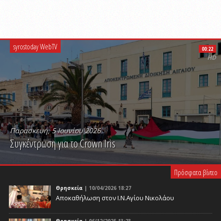
syrostoday WebTV
00:22
HD
Παρασκευή, 5 Ιουνίου 2026
Συγκέντρωση για το Crown Iris
PLAY VIDEO
Πρόσφατα βίντεο
Θρησκεία
| 10/04/2026 18:27
Αποκαθήλωση στον Ι.Ν.Αγίου Νικολάου