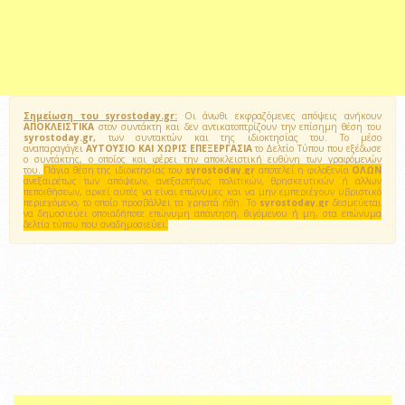
Σημείωση του syrostoday.gr:
Οι άνωθι εκφραζόμενες απόψεις ανήκουν
ΑΠΟΚΛΕΙΣΤΙΚΑ
στον συντάκτη και δεν αντικατοπτρίζουν την επίσημη θέση του
syrostoday.gr,
των συντακτών και της ιδιοκτησίας του. Το μέσο
αναπαραγάγει
ΑΥΤΟΥΣΙΟ ΚΑΙ ΧΩΡΙΣ ΕΠΕΞΕΡΓΑΣΙΑ
το Δελτίο Τύπου που εξέδωσε
ο συντάκτης, ο οποίος και φέρει την αποκλειστική ευθύνη των γραφόμενών
του.
Πάγια θέση της ιδιοκτησίας του
syrostoday.gr
αποτελεί η φιλοξενία
ΟΛΩΝ
ανεξαιρέτως των απόψεων, ανεξαρτήτως πολιτικών, θρησκευτικών ή αλλων
πεποιθήσεων, αρκεί αυτές να είναι επώνυμες και να μην εμπεριέχουν υβριστικό
περιεχόμενο, το οποίο προσβάλλει τα χρηστά ήθη. Το
syrostoday.gr
δεσμεύεται
να δημοσιεύει οποιαδήποτε επώνυμη απάντηση, θιγόμενου ή μη, στα επώνυμα
δελτία τύπου που αναδημοσιεύει.