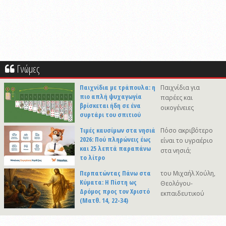
Γνώμες
Παιχνίδια με τράπουλα: η
Παιχνίδια για
πιο απλή ψυχαγωγία
παρέες και
βρίσκεται ήδη σε ένα
οικογένειες
συρτάρι του σπιτιού
Τιμές καυσίμων στα νησιά
Πόσο ακριβότερο
2026: Πού πληρώνεις έως
είναι το υγραέριο
και 25 λεπτά παραπάνω
στα νησιά;
το λίτρο
Περπατώντας Πάνω στα
του Μιχαήλ Χούλη,
Κύματα: Η Πίστη ως
Θεολόγου-
Δρόμος προς τον Χριστό
εκπαιδευτικού
(Ματθ. 14, 22-34)