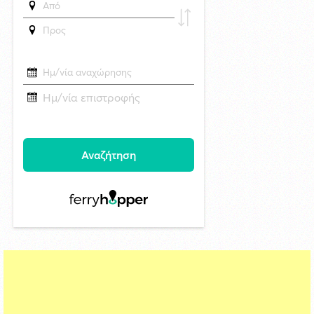
Παιχνίδια με τράπουλα: η πιο απλή ψυχαγωγία βρίσκεται ήδη σε ένα
συρτάρι του σπιτιού