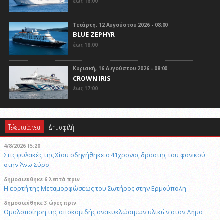
έως 16:00
Τετάρτη, 12 Αυγούστου 2026 - 08:00
BLUE ZEPHYR
έως 18:00
Κυριακή, 16 Αυγούστου 2026 - 08:00
CROWN IRIS
έως 17:00
Τελευταία νέα
Δημοφιλή
4/8/2026 15:20
Στις φυλακές της Χίου οδηγήθηκε ο 41χρονος δράστης του φονικού
στην Άνω Σύρο
δημοσιεύθηκε 6 λεπτά πριν
Η εορτή της Μεταμορφώσεως του Σωτήρος στην Ερμούπολη
δημοσιεύθηκε 3 ώρες πριν
Ομαλοποίηση της αποκομιδής ανακυκλώσιμων υλικών στον Δήμο