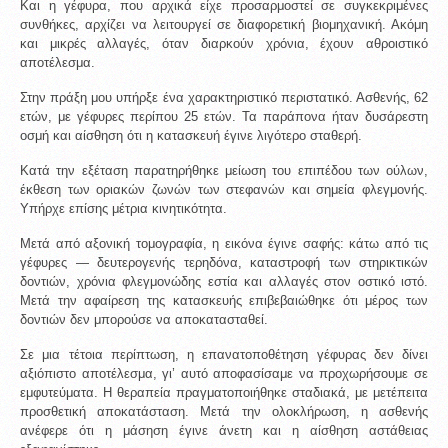
Και η γέφυρα, που αρχικά είχε προσαρμοστεί σε συγκεκριμένες 
συνθήκες, αρχίζει να λειτουργεί σε διαφορετική βιομηχανική. Ακόμη 
και μικρές αλλαγές, όταν διαρκούν χρόνια, έχουν αθροιστικό 
αποτέλεσμα.
Στην πράξη μου υπήρξε ένα χαρακτηριστικό περιστατικό. Ασθενής, 62 
ετών, με γέφυρες περίπου 25 ετών. Τα παράπονα ήταν δυσάρεστη 
οσμή και αίσθηση ότι η κατασκευή έγινε λιγότερο σταθερή.
Κατά την εξέταση παρατηρήθηκε μείωση του επιπέδου των ούλων, 
έκθεση των οριακών ζωνών των στεφανών και σημεία φλεγμονής. 
Υπήρχε επίσης μέτρια κινητικότητα.
Μετά από αξονική τομογραφία, η εικόνα έγινε σαφής: κάτω από τις 
γέφυρες — δευτερογενής τερηδόνα, καταστροφή των στηρικτικών 
δοντιών, χρόνια φλεγμονώδης εστία και αλλαγές στον οστικό ιστό. 
Μετά την αφαίρεση της κατασκευής επιβεβαιώθηκε ότι μέρος των 
δοντιών δεν μπορούσε να αποκατασταθεί.
Σε μια τέτοια περίπτωση, η επανατοποθέτηση γέφυρας δεν δίνει 
αξιόπιστο αποτέλεσμα, γι’ αυτό αποφασίσαμε να προχωρήσουμε σε 
εμφυτεύματα. Η θεραπεία πραγματοποιήθηκε σταδιακά, με μετέπειτα 
προσθετική αποκατάσταση. Μετά την ολοκλήρωση, η ασθενής 
ανέφερε ότι η μάσηση έγινε άνετη και η αίσθηση αστάθειας 