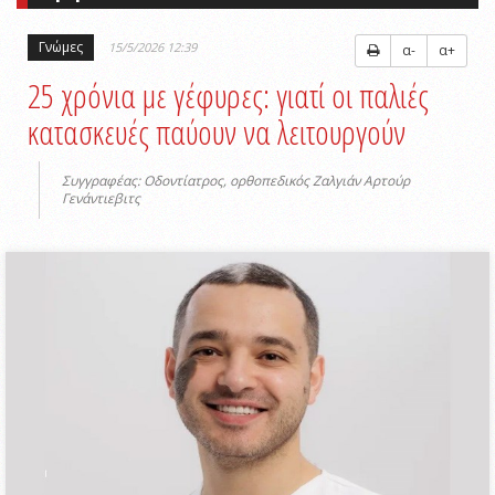
Γνώμες
15/5/2026 12:39
α-
α+
25 χρόνια με γέφυρες: γιατί οι παλιές
κατασκευές παύουν να λειτουργούν
Συγγραφέας: Οδοντίατρος, ορθοπεδικός Ζαλγιάν Αρτούρ
Γενάντιεβιτς