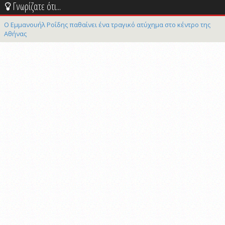
Γνωρίζατε ότι...
Ο Εμμανουήλ Ροΐδης παθαίνει ένα τραγικό ατύχημα στο κέντρο της
Αθήνας