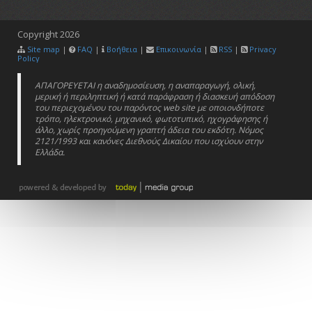
Copyright
2026
Site map
|
FAQ
|
Βοήθεια
|
Επικοινωνία
|
RSS
|
Privacy
Policy
ΑΠΑΓΟΡΕΥΕΤΑΙ η αναδημοσίευση, η αναπαραγωγή, ολική,
μερική ή περιληπτική ή κατά παράφραση ή διασκευή απόδοση
του περιεχομένου του παρόντος web site με οποιονδήποτε
τρόπο, ηλεκτρονικό, μηχανικό, φωτοτυπικό, ηχογράφησης ή
άλλο, χωρίς προηγούμενη γραπτή άδεια του εκδότη. Νόμος
2121/1993 και κανόνες Διεθνούς Δικαίου που ισχύουν στην
Ελλάδα.