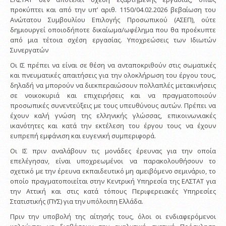
προκύπτει και από την υπ’ αριθ. 1150/04.02.2026 βεβαίωση του
Ανώτατου Συμβουλίου Επιλογής Προσωπικού (ΑΣΕΠ), ούτε
δημιουργεί οποιοδήποτε δικαίωμα/ωφέλημα που θα προέκυπτε
από μια τέτοια σχέση εργασίας. Υποχρεώσεις των Ιδιωτών
Συνεργατών
Οι ΙΣ πρέπει να είναι σε θέση να ανταποκριθούν στις σωματικές
και πνευματικές απαιτήσεις για την ολοκλήρωση του έργου τους,
δηλαδή να μπορούν να διεκπεραιώσουν πολλαπλές μετακινήσεις
σε νοικοκυριά και επιχειρήσεις και να πραγματοποιούν
προσωπικές συνεντεύξεις με τους υπευθύνους αυτών. Πρέπει να
έχουν καλή γνώση της ελληνικής γλώσσας, επικοινωνιακές
ικανότητες και κατά την εκτέλεση του έργου τους να έχουν
ευπρεπή εμφάνιση και ευγενική συμπεριφορά.
Οι ΙΣ πριν αναλάβουν τις μονάδες έρευνας για την οποία
επελέγησαν, είναι υποχρεωμένοι να παρακολουθήσουν το
σχετικό με την έρευνα εκπαιδευτικό μη αμειβόμενο σεμινάριο, το
οποίο πραγματοποιείται στην Κεντρική Υπηρεσία της ΕΛΣΤΑΤ για
την Αττική και στις κατά τόπους Περιφερειακές Υπηρεσίες
Στατιστικής (ΠΥΣ) για την υπόλοιπη Ελλάδα.
Πριν την υποβολή της αίτησής τους, όλοι οι ενδιαφερόμενοι