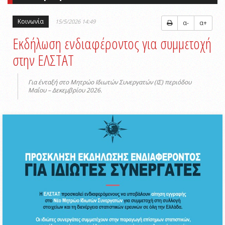
Κοινωνία
15/5/2026 14:49
α-
α+
Εκδήλωση ενδιαφέροντος για συμμετοχή
στην ΕΛΣΤΑΤ
Για ένταξή στο Μητρώο Ιδιωτών Συνεργατών (ΙΣ) περιόδου
Μαΐου – Δεκεμβρίου 2026.