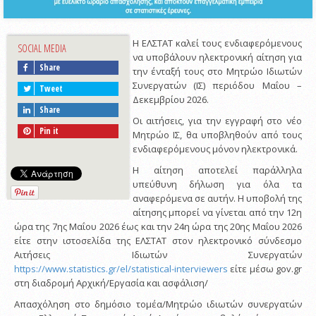
Η ΕΛΣΤΑΤ καλεί τους ενδιαφερόμενους
SOCIAL MEDIA
να υποβάλουν ηλεκτρονική αίτηση για
Share
την ένταξή τους στο Μητρώο Ιδιωτών
Συνεργατών (ΙΣ) περιόδου Μαΐου –
Tweet
Δεκεμβρίου 2026.
Share
Οι αιτήσεις, για την εγγραφή στο νέο
Pin it
Μητρώο ΙΣ, θα υποβληθούν από τους
ενδιαφερόμενους μόνον ηλεκτρονικά.
Η αίτηση αποτελεί παράλληλα
υπεύθυνη δήλωση για όλα τα
αναφερόμενα σε αυτήν. Η υποβολή της
αίτησης μπορεί να γίνεται από την 12η
ώρα της 7ης Μαΐου 2026 έως και την 24η ώρα της 20ης Μαΐου 2026
είτε στην ιστοσελίδα της ΕΛΣΤΑΤ στον ηλεκτρονικό σύνδεσμο
Αιτήσεις Ιδιωτών Συνεργατών
https://www.statistics.gr/el/statistical-interviewers
είτε μέσω gov.gr
στη διαδρομή Αρχική/Εργασία και ασφάλιση/
Απασχόληση στο δημόσιο τομέα/Μητρώο ιδιωτών συνεργατών