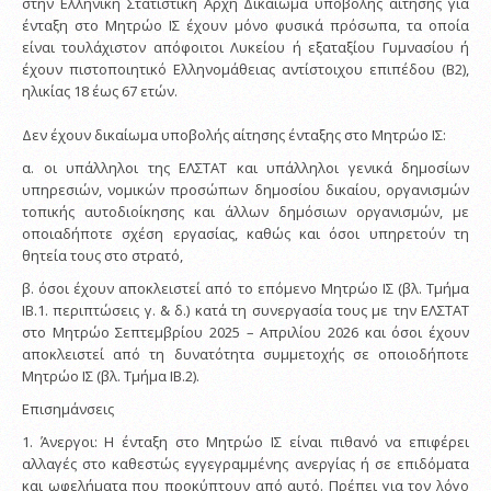
στην Ελληνική Στατιστική Αρχή Δικαίωμα υποβολής αίτησης για
ένταξη στο Μητρώο ΙΣ έχουν μόνο φυσικά πρόσωπα, τα οποία
είναι τουλάχιστον απόφοιτοι Λυκείου ή εξαταξίου Γυμνασίου ή
έχουν πιστοποιητικό Ελληνομάθειας αντίστοιχου επιπέδου (B2),
ηλικίας 18 έως 67 ετών.
Δεν έχουν δικαίωμα υποβολής αίτησης ένταξης στο Μητρώο ΙΣ:
α. οι υπάλληλοι της ΕΛΣΤΑΤ και υπάλληλοι γενικά δημοσίων
υπηρεσιών, νομικών προσώπων δημοσίου δικαίου, οργανισμών
τοπικής αυτοδιοίκησης και άλλων δημόσιων οργανισμών, με
οποιαδήποτε σχέση εργασίας, καθώς και όσοι υπηρετούν τη
θητεία τους στο στρατό,
β. όσοι έχουν αποκλειστεί από το επόμενο Μητρώο ΙΣ (βλ. Τμήμα
ΙΒ.1. περιπτώσεις γ. & δ.) κατά τη συνεργασία τους με την ΕΛΣΤΑΤ
στο Μητρώο Σεπτεμβρίου 2025 – Απριλίου 2026 και όσοι έχουν
αποκλειστεί από τη δυνατότητα συμμετοχής σε οποιοδήποτε
Μητρώο ΙΣ (βλ. Τμήμα ΙΒ.2).
Επισημάνσεις
1. Άνεργοι: Η ένταξη στο Μητρώο ΙΣ είναι πιθανό να επιφέρει
αλλαγές στο καθεστώς εγγεγραμμένης ανεργίας ή σε επιδόματα
και ωφελήματα που προκύπτουν από αυτό. Πρέπει για τον λόγο