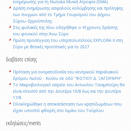
ενημέρωσης για τη Νωτιαία Μυική Ατροφία (SMA)
Δράση ενημέρωσης ασφαλούς κολύμβησης και πρόληψης
των πνιγμών από το Τμήμα Τουρισμού του Δήμου
Σύρου–Ερμούπολης
Στις φυλακές της Χίου οδηγήθηκε ο 41χρονος δράστης
του φονικού στην Άνω Σύρο
Πρώτη προσέγγιση του υπερπολυτελούς EXPLORA II στη
Σύρο με θετικές προοπτικές για το 2027
διαβάστε επίσης
Πρόταση για ονοματοδοσία του κεντρικού παραλιακού
δρόμου Λωτού - Κινίου σε οδό "ΦΩΤΙΟΥ Δ. ΞΑΓΟΡΑΡΗ"
Το Μικροβιολογικό ιατρείο του Αντωνίου Τσιαμπούρη θα
είναι κλειστό από την Δευτέρα 10/8 έως και την Δευτέρα
17/8
Oλοκληρώθηκε η αποκατάσταση των κρηπιδωμάτων που
είχαν υποστεί φθορές στο λιμάνι του Τούρλου
εκδηλώσεις/events