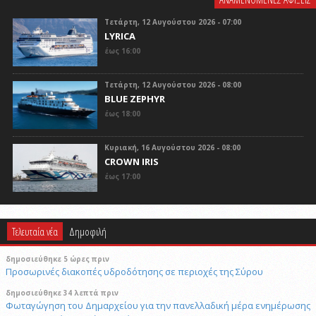
Τετάρτη, 12 Αυγούστου 2026 - 07:00
LYRICA
έως 16:00
Τετάρτη, 12 Αυγούστου 2026 - 08:00
BLUE ZEPHYR
έως 18:00
Κυριακή, 16 Αυγούστου 2026 - 08:00
CROWN IRIS
έως 17:00
Τελευταία νέα
Δημοφιλή
δημοσιεύθηκε 5 ώρες πριν
Προσωρινές διακοπές υδροδότησης σε περιοχές της Σύρου
δημοσιεύθηκε 34 λεπτά πριν
Φωταγώγηση του Δημαρχείου για την πανελλαδική μέρα ενημέρωσης