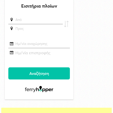
δημοσιεύθηκε 17 ώρες πριν
Καλλιτέχνες από τη Σύρο, την Ελβετία και την Ιαπωνία συναντιούνται
στην Άνω Σύρο