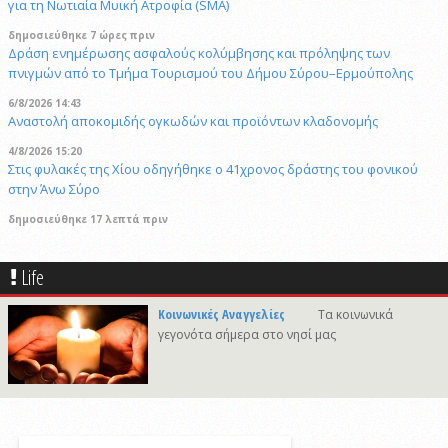
για τη Νωτιαία Μυική Ατροφία (SMA)
δημοσιεύθηκε 7 ώρες πριν
Δράση ενημέρωσης ασφαλούς κολύμβησης και πρόληψης των
πνιγμών από το Τμήμα Τουρισμού του Δήμου Σύρου–Ερμούπολης
6/8/2026 14:43
Αναστολή αποκομιδής ογκωδών και προϊόντων κλαδονομής
4/8/2026 15:20
Στις φυλακές της Χίου οδηγήθηκε ο 41χρονος δράστης του φονικού
στην Άνω Σύρο
δημοσιεύθηκε 17 λεπτά πριν
Πρόταση για ονοματοδοσία του κεντρικού παραλιακού δρόμου Λωτού
- Κινίου σε οδό "ΦΩΤΙΟΥ Δ. ΞΑΓΟΡΑΡΗ"
Life
δημοσιεύθηκε 42 λεπτά πριν
Το Μικροβιολογικό ιατρείο του Αντωνίου Τσιαμπούρη θα είναι
Κοινωνικές Αναγγελίες
Τα κοινωνικά
κλειστό από την Δευτέρα 10/8 έως και την Δευτέρα 17/8
γεγονότα σήμερα στο νησί μας
δημοσιεύθηκε 22 ώρες πριν
Η εορτή της Μεταμορφώσεως του Σωτήρος στην Ερμούπολη
δημοσιεύθηκε 6 ώρες πριν
Oλοκληρώθηκε η αποκατάσταση των κρηπιδωμάτων που είχαν
υποστεί φθορές στο λιμάνι του Τούρλου