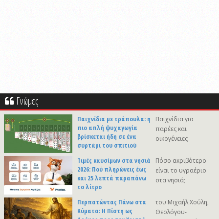
Γνώμες
Παιχνίδια με τράπουλα: η
Παιχνίδια για
πιο απλή ψυχαγωγία
παρέες και
βρίσκεται ήδη σε ένα
οικογένειες
συρτάρι του σπιτιού
Τιμές καυσίμων στα νησιά
Πόσο ακριβότερο
2026: Πού πληρώνεις έως
είναι το υγραέριο
και 25 λεπτά παραπάνω
στα νησιά;
το λίτρο
Περπατώντας Πάνω στα
του Μιχαήλ Χούλη,
Κύματα: Η Πίστη ως
Θεολόγου-