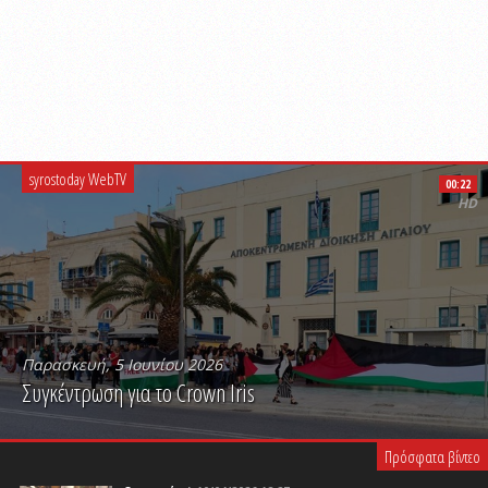
syrostoday WebTV
00:22
HD
Παρασκευή, 5 Ιουνίου 2026
Συγκέντρωση για το Crown Iris
PLAY VIDEO
Πρόσφατα βίντεο