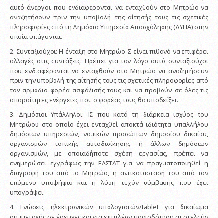
αυτό άνεργοι που ενδιαφέρονται να ενταχθούν στο Μητρώο να
αναζητήσουν πριν την υποβολή της αίτησής τους τις σχετικές
πληροφορίες από τη Δημόσια Υπηρεσία Απασχόλησης (ΔΥΠΑ) στην
οποία υπάγονται.
2. Συνταξιούχοι: Η ένταξη στο Μητρώο ΙΣ είναι πιθανό να επιφέρει
αλλαγές στις συντάξεις. Πρέπει για τον λόγο αυτό συνταξιούχοι
που ενδιαφέρονται να ενταχθούν στο Μητρώο να αναζητήσουν
πριν την υποβολή της αίτησής τους τις σχετικές πληροφορίες από
τον αρμόδιο φορέα ασφάλισής τους και να προβούν σε όλες τις
απαραίτητες ενέργειες που ο φορέας τους θα υποδείξει.
3. Δημόσιοι Υπάλληλοι: ΙΣ που κατά τη διάρκεια ισχύος του
Μητρώου στο οποίο έχει ενταχθεί αποκτά ιδιότητα υπαλλήλου
δημόσιων υπηρεσιών, νομικών προσώπων δημοσίου δικαίου,
οργανισμών τοπικής αυτοδιοίκησης ή άλλων δημόσιων
οργανισμών, με οποιαδήποτε σχέση εργασίας, πρέπει να
ενημερώσει εγγράφως την ΕΛΣΤΑΤ για να πραγματοποιηθεί η
διαγραφή του από το Μητρώο, η αντικατάστασή του από τον
επόμενο υποψήφιο και η λύση τυχόν σύμβασης που έχει
υπογράψει.
4. Γνώσεις ηλεκτρονικών υπολογιστών/tablet για δικαίωμα
συμμετοχής σε έρευνες και για επιπλέον μοριοδότηση αποτελούν