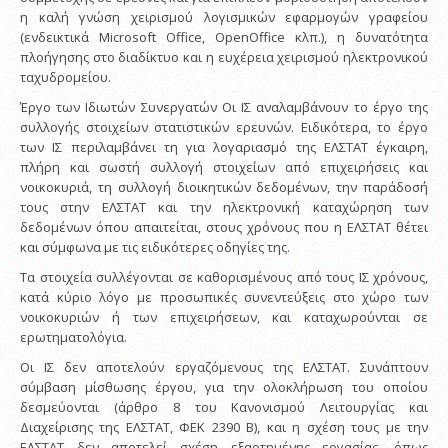
η καλή γνώση χειρισμού λογισμικών εφαρμογών γραφείου
(ενδεικτικά Microsoft Office, OpenOffice κλπ.), η δυνατότητα
πλοήγησης στο διαδίκτυο και η ευχέρεια χειρισμού ηλεκτρονικού
ταχυδρομείου.
Έργο των Ιδιωτών Συνεργατών Οι ΙΣ αναλαμβάνουν το έργο της
συλλογής στοιχείων στατιστικών ερευνών. Ειδικότερα, το έργο
των ΙΣ περιλαμβάνει τη για λογαριασμό της ΕΛΣΤΑΤ έγκαιρη,
πλήρη και σωστή συλλογή στοιχείων από επιχειρήσεις και
νοικοκυριά, τη συλλογή διοικητικών δεδομένων, την παράδοσή
τους στην ΕΛΣΤΑΤ και την ηλεκτρονική καταχώρηση των
δεδομένων όπου απαιτείται, στους χρόνους που η ΕΛΣΤΑΤ θέτει
και σύμφωνα με τις ειδικότερες οδηγίες της.
Τα στοιχεία συλλέγονται σε καθορισμένους από τους ΙΣ χρόνους,
κατά κύριο λόγο με προσωπικές συνεντεύξεις στο χώρο των
νοικοκυριών ή των επιχειρήσεων, και καταχωρούνται σε
ερωτηματολόγια.
Οι ΙΣ δεν αποτελούν εργαζόμενους της ΕΛΣΤΑΤ. Συνάπτουν
σύμβαση μίσθωσης έργου, για την ολοκλήρωση του οποίου
δεσμεύονται (άρθρο 8 του Κανονισμού Λειτουργίας και
Διαχείρισης της ΕΛΣΤΑΤ, ΦΕΚ 2390 Β), και η σχέση τους με την
ΕΛΣΤΑΤ δεν αποτελεί σχέση εξαρτημένης εργασίας, όπως