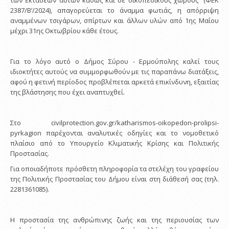
των εκτάσεων αυτών καθώς και σε οικοπεδικούς χώρους” (ΦΕΚ
2387/Β’/2024), απαγορεύεται το άναμμα φωτιάς, η απόρριψη
αναμμένων τσιγάρων, σπίρτων και άλλων υλών από 1ης Μαΐου
μέχρι 31ης Οκτωβρίου κάθε έτους.
Για το λόγο αυτό ο Δήμος Σύρου - Ερμούπολης καλεί τους
ιδιοκτήτες αυτούς να συμμορφωθούν με τις παραπάνω διατάξεις,
αφού η φετινή περίοδος προβλέπεται αρκετά επικίνδυνη, εξαιτίας
της βλάστησης που έχει αναπτυχθεί.
Στο civilprotection.gov.gr/katharismos-oikopedon-prolipsi-
pyrkagion παρέχονται αναλυτικές οδηγίες και το νομοθετικό
πλαίσιο από το Υπουργείο Κλιματικής Κρίσης και Πολιτικής
Προστασίας.
Για οποιαδήποτε πρόσθετη πληροφορία τα στελέχη του γραφείου
της Πολιτικής Προστασίας του Δήμου είναι στη διάθεσή σας (τηλ.
2281361085).
Η προστασία της ανθρώπινης ζωής και της περιουσίας των