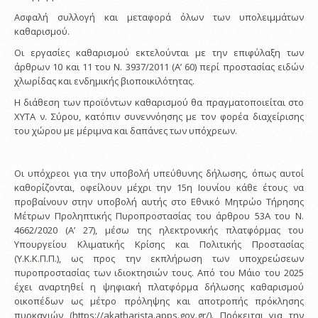
Ασφαλή συλλογή και μεταφορά όλων των υπολειμμάτων
καθαρισμού.
Οι εργασίες καθαρισμού εκτελούνται με την επιφύλαξη των
άρθρων 10 και 11 του Ν. 3937/2011 (Α’ 60) περί προστασίας ειδών
χλωρίδας και ενδημικής βιοποικιλότητας.
Η διάθεση των προϊόντων καθαρισμού θα πραγματοποιείται στο
ΧΥΤΑ ν. Σύρου, κατόπιν συνεννόησης με τον φορέα διαχείρισης
του χώρου με μέριμνα και δαπάνες των υπόχρεων.
Οι υπόχρεοι για την υποβολή υπεύθυνης δήλωσης, όπως αυτοί
καθορίζονται, οφείλουν μέχρι την 15η Ιουνίου κάθε έτους να
προβαίνουν στην υποβολή αυτής στο Εθνικό Μητρώο Τήρησης
Μέτρων Προληπτικής Πυροπροστασίας του άρθρου 53Α του Ν.
4662/2020 (Α’ 27), μέσω της ηλεκτρονικής πλατφόρμας του
Υπουργείου Κλιματικής Κρίσης και Πολιτικής Προστασίας
(Υ.Κ.Κ.Π.Π.), ως προς την εκπλήρωση των υποχρεώσεων
πυροπροστασίας των ιδιοκτησιών τους. Από του Μάιο του 2025
έχει αναρτηθεί η ψηφιακή πλατφόρμα δήλωσης καθαρισμού
οικοπέδων ως μέτρο πρόληψης και αποτροπής πρόκλησης
πυρκαγιών (https://akatharista.apps.gov.gr/). Πρόκειται για την