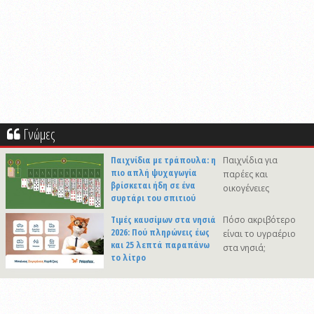
Γνώμες
Παιχνίδια με τράπουλα: η
Παιχνίδια για
πιο απλή ψυχαγωγία
παρέες και
βρίσκεται ήδη σε ένα
οικογένειες
συρτάρι του σπιτιού
Τιμές καυσίμων στα νησιά
Πόσο ακριβότερο
2026: Πού πληρώνεις έως
είναι το υγραέριο
και 25 λεπτά παραπάνω
στα νησιά;
το λίτρο