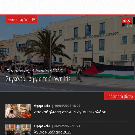
syrostoday WebTV
00:22
HD
Παρασκευή, 5 Ιουνίου 2026
Συγκέντρωση για το Crown Iris
PLAY VIDEO
Πρόσφατα βίντεο
Θρησκεία
| 10/04/2026 18:27
Αποκαθήλωση στον Ι.Ν.Αγίου Νικολάου
Θρησκεία
| 06/12/2025 13:23
Άγιος Νικόλαος 2025