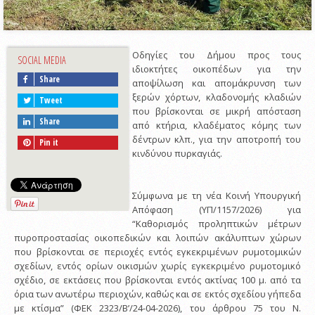
Οδηγίες του Δήμου προς τους
SOCIAL MEDIA
ιδιοκτήτες οικοπέδων για την
Share
αποψίλωση και απομάκρυνση των
ξερών χόρτων, κλαδονομής κλαδιών
Tweet
που βρίσκονται σε μικρή απόσταση
Share
από κτήρια, κλαδέματος κόμης των
δέντρων κλπ., για την αποτροπή του
Pin it
κινδύνου πυρκαγιάς.
Σύμφωνα με τη νέα Κοινή Υπουργική
Απόφαση (ΥΠ/1157/2026) για
“Καθορισμός προληπτικών μέτρων
πυροπροστασίας οικοπεδικών και λοιπών ακάλυπτων χώρων
που βρίσκονται σε περιοχές εντός εγκεκριμένων ρυμοτομικών
σχεδίων, εντός ορίων οικισμών χωρίς εγκεκριμένο ρυμοτομικό
σχέδιο, σε εκτάσεις που βρίσκονται εντός ακτίνας 100 μ. από τα
όρια των ανωτέρω περιοχών, καθώς και σε εκτός σχεδίου γήπεδα
με κτίσμα” (ΦΕΚ 2323/Β’/24-04-2026), του άρθρου 75 του Ν.