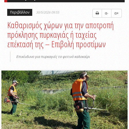
Περιβάλλον
30/5/2026 09:55
α-
α+
Καθαρισμός χώρων για την αποτροπή
πρόκλησης πυρκαγιάς ή ταχείας
επέκτασή της – Επιβολή προστίμων
Επικίνδυνο για πυρκαγιές το φετινό καλοκαίρι