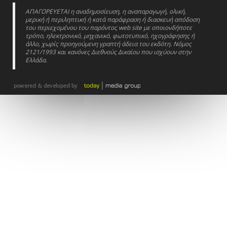
ΑΠΑΓΟΡΕΥΕΤΑΙ η αναδημοσίευση, η αναπαραγωγή, ολική,
μερική ή περιληπτική ή κατά παράφραση ή διασκευή απόδοση
του περιεχομένου του παρόντος web site με οποιονδήποτε
τρόπο, ηλεκτρονικό, μηχανικό, φωτοτυπικό, ηχογράφησης ή
άλλο, χωρίς προηγούμενη γραπτή άδεια του εκδότη. Νόμος
2121/1993 και κανόνες Διεθνούς Δικαίου που ισχύουν στην
Ελλάδα.