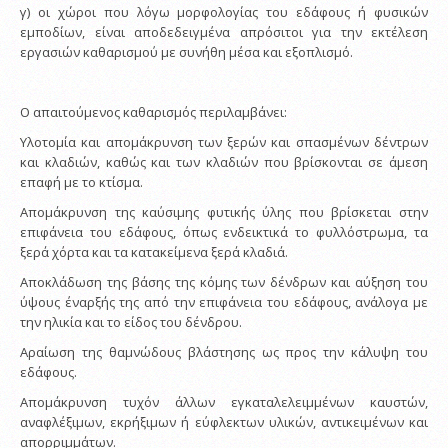
γ) οι χώροι που λόγω μορφολογίας του εδάφους ή φυσικών
εμποδίων, είναι αποδεδειγμένα απρόσιτοι για την εκτέλεση
εργασιών καθαρισμού με συνήθη μέσα και εξοπλισμό.
Ο απαιτούμενος καθαρισμός περιλαμβάνει:
Υλοτομία και απομάκρυνση των ξερών και σπασμένων δέντρων
και κλαδιών, καθώς και των κλαδιών που βρίσκονται σε άμεση
επαφή με το κτίσμα.
Απομάκρυνση της καύσιμης φυτικής ύλης που βρίσκεται στην
επιφάνεια του εδάφους, όπως ενδεικτικά το φυλλόστρωμα, τα
ξερά χόρτα και τα κατακείμενα ξερά κλαδιά.
Αποκλάδωση της βάσης της κόμης των δένδρων και αύξηση του
ύψους έναρξής της από την επιφάνεια του εδάφους, ανάλογα με
την ηλικία και το είδος του δένδρου.
Αραίωση της θαμνώδους βλάστησης ως προς την κάλυψη του
εδάφους.
Απομάκρυνση τυχόν άλλων εγκαταλελειμμένων καυστών,
αναφλέξιμων, εκρήξιμων ή εύφλεκτων υλικών, αντικειμένων και
απορριμμάτων.