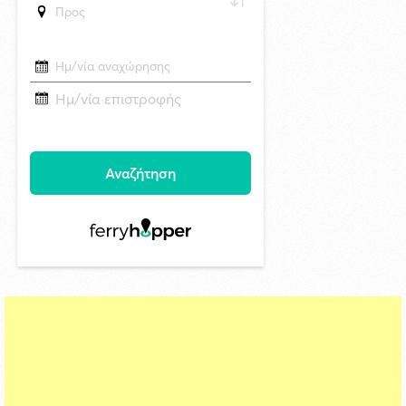
Δράση ενημέρωσης ασφαλούς κολύμβησης και πρόληψης των
πνιγμών από το Τμήμα Τουρισμού του Δήμου Σύρου–Ερμούπολης