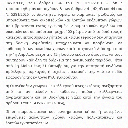
3463/2006, του άρθρου 94 του Ν. 3852/2010 – όπως
τροποποιήθηκαν και ισχύουν & των άρθρων 41, 42, 43 και 44 του
Ν. 5281/2026, οι ιδιοκτήτες, νομείς, επικαρπωτές, μισθωτές και
υπομισθωτές των οικοπεδικών και λοιπών ακάλυπτων χώρων,
που βρίσκονται εντός εγκεκριμένων ρυμοτομικών σχεδίων και
οικισμών και σε απόσταση μέχρι 100 μέτρων από τα όριά τους ή
κατέχουν εκτός σχεδίου γήπεδο με κτίσμα (εφόσον δεν υπάγονται
στη δασική νομοθεσία), υποχρεούνται να προβαίνουν σε
καθαρισμό των ανωτέρω χώρων κατά το χρονικό διάστημα από
την 1η Απριλίου μέχρι την 15η Ιουνίου εκάστου έτους και να τους
συντηρούν καθ’ όλη τη διάρκεια της αντιπυρικής περιόδου, ήτοι
από 1η Μαΐου έως 31 Οκτωβρίου, για την αποτροπή κινδύνου
πρόκλησης πυρκαγιάς ή ταχείας επέκτασής της. Από το πεδίο
εφαρμογής της εν λόγω ΚΥΑ, εξαιρούνται:
α) Οι ανέκαθεν γεωργικώς καλλιεργούμενες εκτάσεις, ανεξάρτητα
από το αν τελούν σε καθεστώς παύσης καλλιέργειας
(αγρανάπαυση) και οι βοσκήσιμες γαίες κατά την έννοια του
άρθρου 1 του ν. 4351/2015 (Α’ 164),
β) οι διαμορφωμένοι και συντηρημένοι κήποι ή φυτεμένες
επιφάνειες ακάλυπτων χώρων κτιρίων, πολυκατοικιών και
λοιπών εγκαταστάσεων,