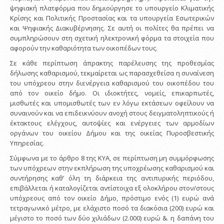
ψηφιακή πλατφόρμα που δημιούργησε το υπουργείο Κλιματικής
Κρίσης και Πολιτικής Προστασίας και τα υπουργεία Εσωτερικών
και Ψηφιακής Διακυβέρνησης. Σε αυτή οι πολίτες θα πρέπει να
συμπληρώσουν στη σχετική ηλεκτρονική φόρμα τα στοιχεία που
αφορούν την καθαριότητα των οικοπέδων τους.
Σε κάθε περίπτωση άπρακτης παρέλευσης της προθεσμίας
δήλωσης καθαρισμού, τεκμαίρεται ως παρασχεθείσα η συναίνεση
του υπόχρεου στην διενέργεια καθαρισμού του οικοπέδου του
από τον οικείο δήμο. Οι ιδιοκτήτες, νομείς, επικαρπωτές,
μισθωτές και υπομισθωτές των εν λόγω εκτάσεων οφείλουν να
συναινούν και να επιδεικνύουν ανοχή στους δειγματοληπτικούς ή
έκτακτους ελέγχους, αυτοψίες και ενέργειες των αρμοδίων
οργάνων του οικείου Δήμου και της οικείας Πυροσβεστικής
Υπηρεσίας.
Σύμφωνα με το άρθρο 8 της ΚΥΑ, σε περίπτωση μη συμμόρφωσης
των υπόχρεων στην εκπλήρωση της υποχρέωσης καθαρισμού και
συντήρησης καθ’ όλη τη διάρκεια της αντιπυρικής περιόδου,
επιβάλλεται ή καταλογίζεται αντίστοιχα εξ ολοκλήρου στον/στους
υπόχρεους από τον οικείο Δήμο, πρόστιμο ενός (1) ευρώ ανά
τετραγωνικό μέτρο, με ελάχιστο ποσό τα διακόσια (200) ευρώ και
μέγιστο το ποσό των δύο χιλιάδων (2.000) ευρώ &. η δαπάνη του