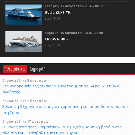
Τετάρτη, 12 Αυγούστου 2026 - 08:00
BLUE ZEPHYR
έως 18:00
Κυριακή, 16 Αυγούστου 2026 - 08:00
CROWN IRIS
έως 17:00
Τελευταία νέα
Δημοφιλή
δημοσιεύθηκε 5 ώρες πριν
Στο νοσοκομείο της Νίκαιας ο ένας τραυματίας. 54 και 61 ετών οι
αναβάτες
δημοσιεύθηκε 2 ώρες πριν
Σύλληψη 31χρονου σε bar για ηχορύπανση και παραβίαση ωραρίου
στη Σύρο
δημοσιεύθηκε 17 ώρες πριν
Γιώργος Νταλάρας «Ρεμπέτικο»: Μια μεγάλη μουσική βραδιά στο
πλαίσιο του Φεστιβάλ Ρεμπέτικου Σύρου