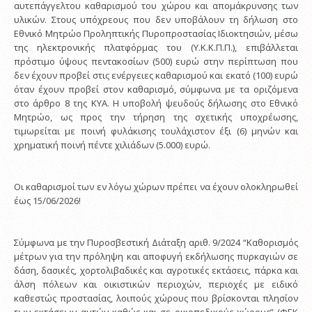
αυτεπάγγελτου καθαρισμού του χώρου και απομάκρυνσης των
υλικών. Στους υπόχρεους που δεν υποβάλουν τη δήλωση στο
Εθνικό Μητρώο Προληπτικής Πυροπροστασίας Ιδιοκτησιών, μέσω
της ηλεκτρονικής πλατφόρμας του (Υ.Κ.Κ.Π.Π.), επιβάλλεται
πρόστιμο ύψους πεντακοσίων (500) ευρώ στην περίπτωση που
δεν έχουν προβεί στις ενέργειες καθαρισμού και εκατό (100) ευρώ
όταν έχουν προβεί στον καθαρισμό, σύμφωνα με τα οριζόμενα
στο άρθρο 8 της ΚΥΑ. Η υποβολή ψευδούς δήλωσης στο Εθνικό
Μητρώο, ως προς την τήρηση της σχετικής υποχρέωσης,
τιμωρείται με ποινή φυλάκισης τουλάχιστον έξι (6) μηνών και
χρηματική ποινή πέντε χιλιάδων (5.000) ευρώ.
Οι καθαρισμοί των εν λόγω χώρων πρέπει να έχουν ολοκληρωθεί
έως 15/06/2026!
Σύμφωνα με την Πυροσβεστική Διάταξη αριθ. 9/2024 “Καθορισμός
μέτρων για την πρόληψη και αποφυγή εκδήλωσης πυρκαγιών σε
δάση, δασικές, χορτολιβαδικές και αγροτικές εκτάσεις, πάρκα και
άλση πόλεων και οικιστικών περιοχών, περιοχές με ειδικό
καθεστώς προστασίας, λοιπούς χώρους που βρίσκονται πλησίον