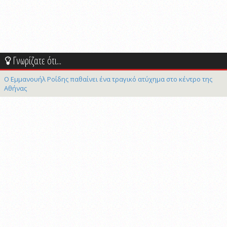
Γνωρίζατε ότι...
Ο Εμμανουήλ Ροΐδης παθαίνει ένα τραγικό ατύχημα στο κέντρο της
Αθήνας