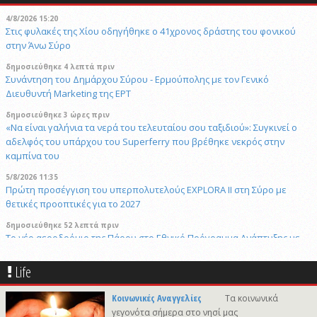
4/8/2026 15:20
Στις φυλακές της Χίου οδηγήθηκε ο 41χρονος δράστης του φονικού
στην Άνω Σύρο
δημοσιεύθηκε 4 λεπτά πριν
Συνάντηση του Δημάρχου Σύρου - Ερμούπολης με τον Γενικό
Διευθυντή Marketing της ΕΡΤ
δημοσιεύθηκε 3 ώρες πριν
«Να είναι γαλήνια τα νερά του τελευταίου σου ταξιδιού»: Συγκινεί ο
αδελφός του υπάρχου του Superferry που βρέθηκε νεκρός στην
καμπίνα του
5/8/2026 11:35
Πρώτη προσέγγιση του υπερπολυτελούς EXPLORA II στη Σύρο με
θετικές προοπτικές για το 2027
δημοσιεύθηκε 52 λεπτά πριν
Το νέο αεροδρόμιο της Πάρου στο Εθνικό Πρόγραμμα Ανάπτυξης με
45,44εκατ. ευρώ
Life
δημοσιεύθηκε 3 ώρες πριν
Παιχνίδια με τράπουλα: η πιο απλή ψυχαγωγία βρίσκεται ήδη σε ένα
Κοινωνικές Αναγγελίες
Τα κοινωνικά
συρτάρι του σπιτιού
γεγονότα σήμερα στο νησί μας