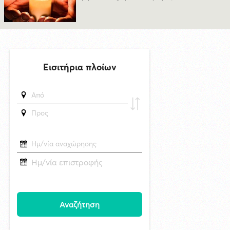
δημοσιεύθηκε 13 ώρες πριν
Η Σύρος τιμά την εορτή της Μεταμορφώσεως του Σωτήρος
4/8/2026 11:16
"Το βλέπει ο Τσίλλερ και γελά" Ανακαινίζουμε το κλειστό "Γιάννης
Γουλανδρής" το 2026 με σχέδια του 1974
δημοσιεύθηκε 23 ώρες πριν
Στέφανος Γκίκας: Ομαλά εξελίσσεται η καταβολή των 23.200.000 €
μέσω του Μεταφορικού Ισοδυνάμου Επιβατών
29/4/2026 18:53
Ηλεκτρική διασύνδεση Ελλάδας-Κύπρου: «Γαλλικό κλειδί» για να
ξεπαγώσει το καλώδιο