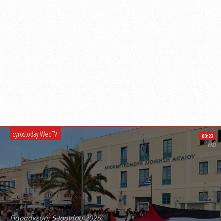
syrostoday WebTV
00:22
HD
Παρασκευή, 5 Ιουνίου 2026