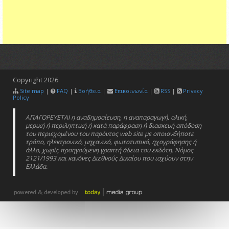
Copyright
2026
Site map
|
FAQ
|
Βοήθεια
|
Επικοινωνία
|
RSS
|
Privacy
Policy
ΑΠΑΓΟΡΕΥΕΤΑΙ η αναδημοσίευση, η αναπαραγωγή, ολική,
μερική ή περιληπτική ή κατά παράφραση ή διασκευή απόδοση
του περιεχομένου του παρόντος web site με οποιονδήποτε
τρόπο, ηλεκτρονικό, μηχανικό, φωτοτυπικό, ηχογράφησης ή
άλλο, χωρίς προηγούμενη γραπτή άδεια του εκδότη. Νόμος
2121/1993 και κανόνες Διεθνούς Δικαίου που ισχύουν στην
Ελλάδα.