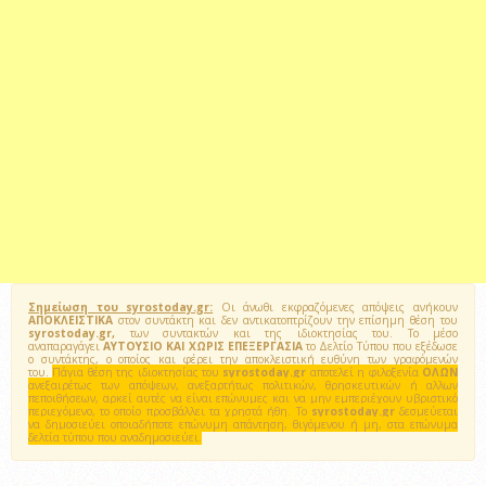
Σημείωση του syrostoday.gr:
Οι άνωθι εκφραζόμενες απόψεις ανήκουν
ΑΠΟΚΛΕΙΣΤΙΚΑ
στον συντάκτη και δεν αντικατοπτρίζουν την επίσημη θέση του
syrostoday.gr,
των συντακτών και της ιδιοκτησίας του. Το μέσο
αναπαραγάγει
ΑΥΤΟΥΣΙΟ ΚΑΙ ΧΩΡΙΣ ΕΠΕΞΕΡΓΑΣΙΑ
το Δελτίο Τύπου που εξέδωσε
ο συντάκτης, ο οποίος και φέρει την αποκλειστική ευθύνη των γραφόμενών
του.
Πάγια θέση της ιδιοκτησίας του
syrostoday.gr
αποτελεί η φιλοξενία
ΟΛΩΝ
ανεξαιρέτως των απόψεων, ανεξαρτήτως πολιτικών, θρησκευτικών ή αλλων
πεποιθήσεων, αρκεί αυτές να είναι επώνυμες και να μην εμπεριέχουν υβριστικό
περιεχόμενο, το οποίο προσβάλλει τα χρηστά ήθη. Το
syrostoday.gr
δεσμεύεται
να δημοσιεύει οποιαδήποτε επώνυμη απάντηση, θιγόμενου ή μη, στα επώνυμα
δελτία τύπου που αναδημοσιεύει.