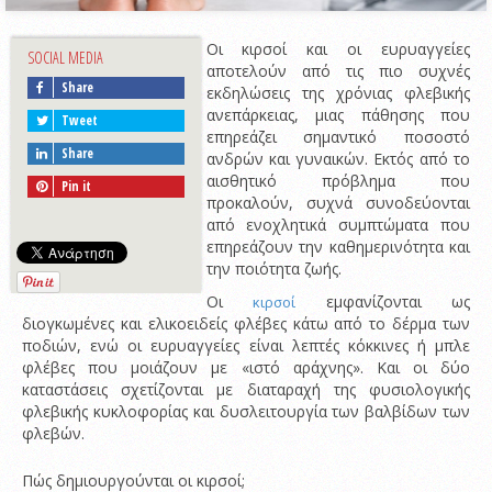
Οι κιρσοί και οι ευρυαγγείες
SOCIAL MEDIA
αποτελούν από τις πιο συχνές
Share
εκδηλώσεις της χρόνιας φλεβικής
ανεπάρκειας, μιας πάθησης που
Tweet
επηρεάζει σημαντικό ποσοστό
Share
ανδρών και γυναικών. Εκτός από το
αισθητικό πρόβλημα που
Pin it
προκαλούν, συχνά συνοδεύονται
από ενοχλητικά συμπτώματα που
επηρεάζουν την καθημερινότητα και
την ποιότητα ζωής.
Οι
εμφανίζονται ως
κιρσοί
διογκωμένες και ελικοειδείς φλέβες κάτω από το δέρμα των
ποδιών, ενώ οι ευρυαγγείες είναι λεπτές κόκκινες ή μπλε
φλέβες που μοιάζουν με «ιστό αράχνης». Και οι δύο
καταστάσεις σχετίζονται με διαταραχή της φυσιολογικής
φλεβικής κυκλοφορίας και δυσλειτουργία των βαλβίδων των
φλεβών.
Πώς δημιουργούνται οι κιρσοί;