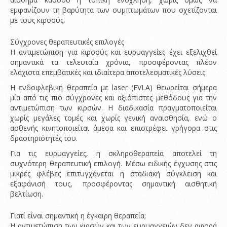
εμφανίζουν τη βαρύτητα των συμπτωμάτων που σχετίζονται
με τους κιρσούς.
Σύγχρονες θεραπευτικές επιλογές
Η αντιμετώπιση για κιρσούς και ευρυαγγείες έχει εξελιχθεί
σημαντικά τα τελευταία χρόνια, προσφέροντας πλέον
ελάχιστα επεμβατικές και ιδιαίτερα αποτελεσματικές λύσεις.
Η ενδοφλεβική θεραπεία με laser (EVLA) θεωρείται σήμερα
μία από τις πιο σύγχρονες και αξιόπιστες μεθόδους για την
αντιμετώπιση των κιρσών. Η διαδικασία πραγματοποιείται
χωρίς μεγάλες τομές και χωρίς γενική αναισθησία, ενώ ο
ασθενής κινητοποιείται άμεσα και επιστρέφει γρήγορα στις
δραστηριότητές του.
Για τις ευρυαγγείες, η σκληροθεραπεία αποτελεί τη
συχνότερη θεραπευτική επιλογή. Μέσω ειδικής έγχυσης στις
μικρές φλέβες επιτυγχάνεται η σταδιακή σύγκλειση και
εξαφάνισή τους, προσφέροντας σημαντική αισθητική
βελτίωση.
Γιατί είναι σημαντική η έγκαιρη θεραπεία;
Η αντιμετώπιση των κιρσών και των ευρυαγγειών δεν αφορά