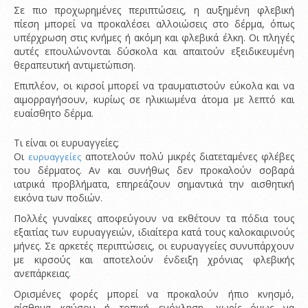
Σε πιο προχωρημένες περιπτώσεις, η αυξημένη φλεβική
πίεση μπορεί να προκαλέσει αλλοιώσεις στο δέρμα, όπως
υπέρχρωση στις κνήμες ή ακόμη και φλεβικά έλκη. Οι πληγές
αυτές επουλώνονται δύσκολα και απαιτούν εξειδικευμένη
θεραπευτική αντιμετώπιση.
Επιπλέον, οι κιρσοί μπορεί να τραυματιστούν εύκολα και να
αιμορραγήσουν, κυρίως σε ηλικιωμένα άτομα με λεπτό και
ευαίσθητο δέρμα.
Τι είναι οι ευρυαγγείες;
Οι
αποτελούν πολύ μικρές διατεταμένες φλέβες
ευρυαγγείες
του δέρματος. Αν και συνήθως δεν προκαλούν σοβαρά
ιατρικά προβλήματα, επηρεάζουν σημαντικά την αισθητική
εικόνα των ποδιών.
Πολλές γυναίκες αποφεύγουν να εκθέτουν τα πόδια τους
εξαιτίας των ευρυαγγειών, ιδιαίτερα κατά τους καλοκαιρινούς
μήνες. Σε αρκετές περιπτώσεις, οι ευρυαγγείες συνυπάρχουν
με κιρσούς και αποτελούν ένδειξη χρόνιας φλεβικής
ανεπάρκειας.
Ορισμένες φορές μπορεί να προκαλούν ήπιο κνησμό,
αίσθημα καύσου ή τοπική ενόχληση, χωρίς όμως να