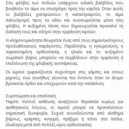
Στις φλέβες των ποδιών υπάρχουν ειδικές βαλβίδες που
βοηθούν το αίμα να επιστρέφει προς την καρδιά. Όταν αυτές
οι βαλβίδες χαλαρώσουν ή καταστραφούν, το αίμα
παλινδρομεί προς τα κάτω και συσσωρεύεται μέσα στις
φλέβες. Η αυξημένη πίεση που δημιουργείται προκαλεί τη
διάτασή τους και οδηγεί στην εμφάνιση κιρσών.
Η κληρονομικότητα θεωρείται ένας από τους σημαντικότερους
προδιαθεσικούς παράγοντες. Παράλληλα, η εγκυμοσύνη, η
παρατεταμένη ορθοστασία, η ηλικία και το αυξημένο
σωματικό βάρος μπορούν να συμβάλουν στην εμφάνιση ή
επιδείνωση της φλεβικής ανεπάρκειας.
Οι κιρσοί εμφανίζονται συχνότερα στις γάμπες και στους
μηρούς, ενώ συνήθως γίνονται πιο έντονοι όταν το άτομο
βρίσκεται όρθιο και υποχωρούν κατά την κατάκλιση.
Συμπτώματα και επιπλοκές
Παρότι πολλοί ασθενείς αναζητούν θεραπεία κυρίως για
αισθητικούς λόγους, οι κιρσοί μπορεί να προκαλέσουν
σημαντική δυσφορία. Συχνά συνοδεύονται από αίσθημα
βάρους, κράμπες, κνησμό, πρήξιμο ή πόνο στα πόδια,
ιδιαίτερα μετά από πολλές ώρες ορθοστασίας.