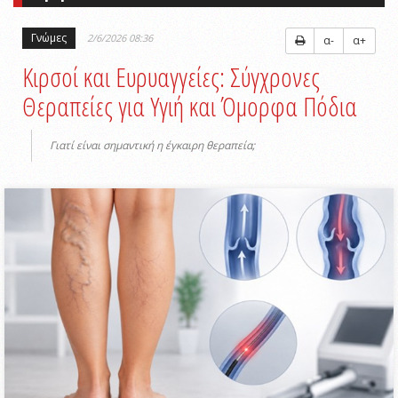
Γνώμες
2/6/2026 08:36
α-
α+
Κιρσοί και Ευρυαγγείες: Σύγχρονες
Θεραπείες για Υγιή και Όμορφα Πόδια
Γιατί είναι σημαντική η έγκαιρη θεραπεία;