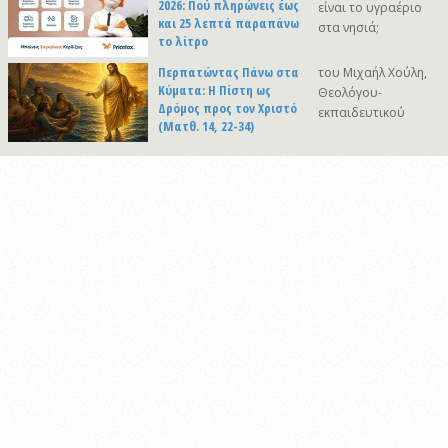
2026: Πού πληρώνεις έως
είναι το υγραέριο
και 25 λεπτά παραπάνω
στα νησιά;
το λίτρο
Περπατώντας Πάνω στα
του Μιχαήλ Χούλη,
Κύματα: Η Πίστη ως
Θεολόγου-
Δρόμος προς τον Χριστό
εκπαιδευτικού
(Ματθ. 14, 22-34)