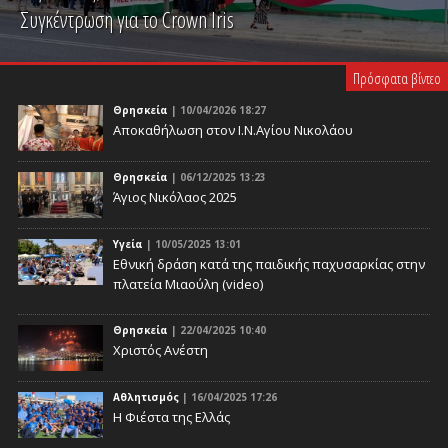
Συγκέντρωση για το Crown Iris
PLAY VIDEO
Πρόσφατα βίντεο
Θρησκεία
| 10/04/2026 18:27
Αποκαθήλωση στον Ι.Ν.Αγίου Νικολάου
Θρησκεία
| 06/12/2025 13:23
Άγιος Νικόλαος 2025
Υγεία
| 10/05/2025 13:01
Eθνική δράση κατά της παιδικής παχυσαρκίας στην
πλατεία Μιαούλη (video)
Θρησκεία
| 22/04/2025 10:40
Χριστός Ανέστη
Αθλητισμός
| 16/04/2025 17:26
Η Φιέστα της Ελλάς