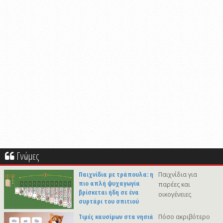
Γνώμες
Παιχνίδια με τράπουλα: η
Παιχνίδια για
πιο απλή ψυχαγωγία
παρέες και
βρίσκεται ήδη σε ένα
οικογένειες
συρτάρι του σπιτιού
Τιμές καυσίμων στα νησιά
Πόσο ακριβότερο