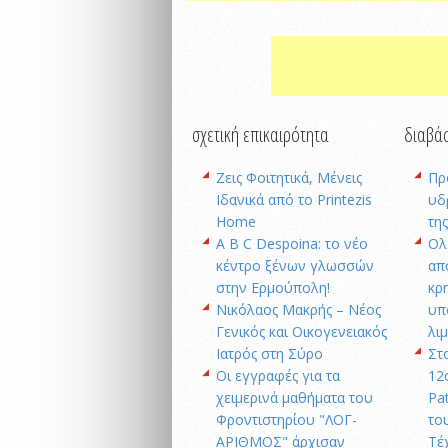
σχετική επικαιρότητα
διαβάσ
Ζεις Φοιτητικά, Μένεις
Πρ
Ιδανικά από το Printezis
υδ
Home
τη
A B C Despoina: το νέο
Oλ
κέντρο ξένων γλωσσών
απ
στην Ερμούπολη!
κρ
Νικόλαος Μακρής – Νέος
υπ
Γενικός και Οικογενειακός
λι
Ιατρός στη Σύρο
Στ
Οι εγγραφές για τα
12
χειμερινά μαθήματα του
Pa
Φροντιστηρίου "ΛΟΓ-
το
ΑΡΙΘΜΟΣ" άρχισαν
Τέ