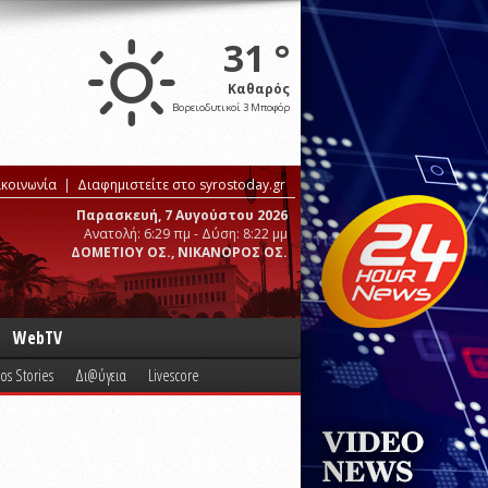
31 °
Καθαρός
Βορειοδυτικοί 3 Μποφόρ
ικοινωνία
Διαφημιστείτε στο syrostoday.gr
Παρασκευή, 7 Αυγούστου 2026
Ανατολή: 6:29 πμ - Δύση: 8:22 μμ
ΔΟΜΕΤΙΟΥ ΟΣ., ΝΙΚΑΝΟΡΟΣ ΟΣ.
WebTV
os Stories
Δι@ύγεια
Livescore