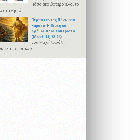
Πόσο ακριβότερο είναι το
ο στα νησιά;
Περπατώντας Πάνω στα
Κύματα: Η Πίστη ως
Δρόμος προς τον Χριστό
(Ματθ. 14, 22-34)
του Μιχαήλ Χούλη,
υ-εκπαιδευτικού