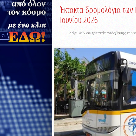
Έκτακτα δρομολόγια των
Ιουνίου 2026
Λόγω ΜΗ επιτρεπτής πρόσβασης των π