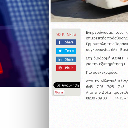
Ενημερώνουμε τους κ
SOCIAL MEDIA
επιτρεπτής πρόσβασης
Share
Ερμούπολη την Παρασκε
συγκοινωνίας (Mini Bus)
Tweet
Στη διαδρομή
ΑΘΛΗΤΙ
Share
για την εξυπηρέτηση των
Pin it
Πιο συγκεκριμένα:
Από το Αθλητικό Κέντ
6:45 – 7:05 – 7:25 – 7:45 –
Από την Δόξα προστίθεν
08:30 - 09:00 …….14:15 – 