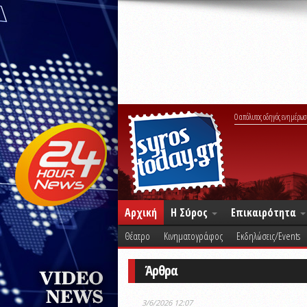
Ο απόλυτος οδηγός ενημέρωσ
Αρχική
Η Σύρος
Επικαιρότητα
Θέατρο
Κινηματογράφος
Εκδηλώσεις/Events
Άρθρα
3/6/2026 12:07