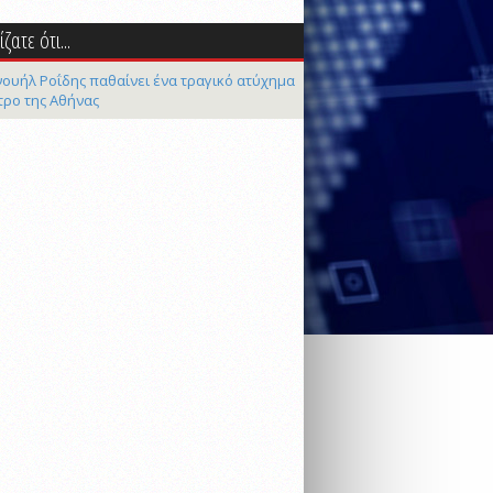
ζατε ότι...
ουήλ Ροΐδης παθαίνει ένα τραγικό ατύχημα
τρο της Αθήνας