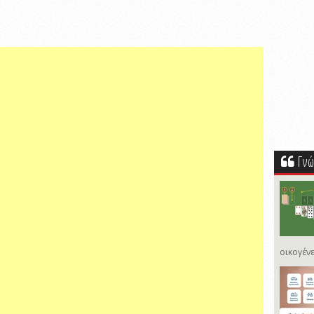
Γνώ
οικογένε