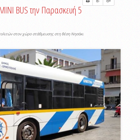
α-
α+
 MINI BUS την Παρασκευή 5
ολιτών στον χώρο στάθμευσης στη θέση Νησάκι