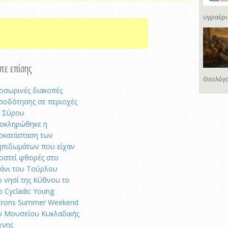
υγραέρι
τε επίσης
Θεολόγο
οσωρινές διακοπές
ροδότησης σε περιοχές
ς Σύρου
οκληρώθηκε η
οκατάσταση των
ηπιδωμάτων που είχαν
οστεί φθορές στο
μάνι του Τούρλου
ο νησί της Κύθνου το
ο Cycladic Young
trons Summer Weekend
υ Μουσείου Κυκλαδικής
χνης