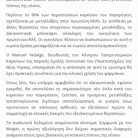
τύπους της νόσου;
Περίπου το 90% των περιπτώσεων καρκίνου του παγκρέατος
σχετίζονται με μεταλλάξεις στην πρωτεΐνη KRAS. Σε αντίθεση με
άλλες θεραπείες που στοχεύουν συγκεκριμένες μεταλλάξεις, το
daraxonrasib μπλοκάρει ολόκληρη την οικογένεια των
πρωτεϊνών RAS. Οι ογκολόγοι θέλουν να διαπιστώσουν αν αυτή η
ευρεία δράση μεταφράζεται και σε ευρεία αποτελεσματικότητα.
Ο Manuel Hidalgo, διευθυντής του Κέντρου Γαστρεντερικών
Καρκίνων της Ιατρικής Σχολής Grossman του Πανεπιστημίου της
Νέας Υόρκης, επισημαίνει ότι η απάντηση σε αυτό το ερώτημα θα
έχει πρακτικές συνέπειες για την κλινική χρήση του φαρμάκου.
Όπως λέει, δεν υπάρχει αμφιβολία ότι το daraxonrasib, εφόσον
εγκριθεί, θα αποτελέσει το σημαντικότερο νέο όπλο κατά του
καρκίνου του παγκρέατος. Ωστόσο, αν ορισμένες μεταλλάξεις
ανταποκρίνονται λιγότερο αποτελεσματικά, οι γιατροί ίσως
προτείνουν σε κάποιους ασθενείς να εξετάσουν πρώτα τη
συμμετοχή σε κλινικές δοκιμές πιο εξειδικευμένων θεραπειών.
Τα αναλυτικά δεδομένα αναμένονται σύντομα. Σύμφωνα με τον
Wolpin, η πρώτη αξιολόγηση δεν δείχνει σημαντικές διαφορές
ανάμεσα στους τρεις βασικούς γενετικούς τύπους της νόσου.