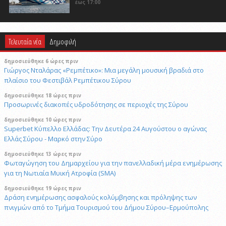
έως 17:00
Τελευταία νέα
Δημοφιλή
δημοσιεύθηκε 6 ώρες πριν
Γιώργος Νταλάρας «Ρεμπέτικο»: Μια μεγάλη μουσική βραδιά στο
πλαίσιο του Φεστιβάλ Ρεμπέτικου Σύρου
δημοσιεύθηκε 18 ώρες πριν
Προσωρινές διακοπές υδροδότησης σε περιοχές της Σύρου
δημοσιεύθηκε 10 ώρες πριν
Superbet Κύπελλο Ελλάδας: Την Δευτέρα 24 Αυγούστου ο αγώνας
Ελλάς Σύρου - Μαρκό στην Σύρο
δημοσιεύθηκε 13 ώρες πριν
Φωταγώγηση του Δημαρχείου για την πανελλαδική μέρα ενημέρωσης
για τη Νωτιαία Μυική Ατροφία (SMA)
δημοσιεύθηκε 19 ώρες πριν
Δράση ενημέρωσης ασφαλούς κολύμβησης και πρόληψης των
πνιγμών από το Τμήμα Τουρισμού του Δήμου Σύρου–Ερμούπολης
6/8/2026 14:43