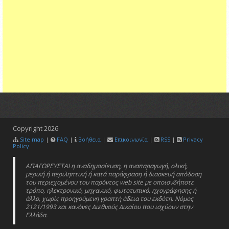
Copyright
2026
Site map
|
FAQ
|
Βοήθεια
|
Επικοινωνία
|
RSS
|
Privacy
Policy
ΑΠΑΓΟΡΕΥΕΤΑΙ η αναδημοσίευση, η αναπαραγωγή, ολική,
μερική ή περιληπτική ή κατά παράφραση ή διασκευή απόδοση
του περιεχομένου του παρόντος web site με οποιονδήποτε
τρόπο, ηλεκτρονικό, μηχανικό, φωτοτυπικό, ηχογράφησης ή
άλλο, χωρίς προηγούμενη γραπτή άδεια του εκδότη. Νόμος
2121/1993 και κανόνες Διεθνούς Δικαίου που ισχύουν στην
Ελλάδα.