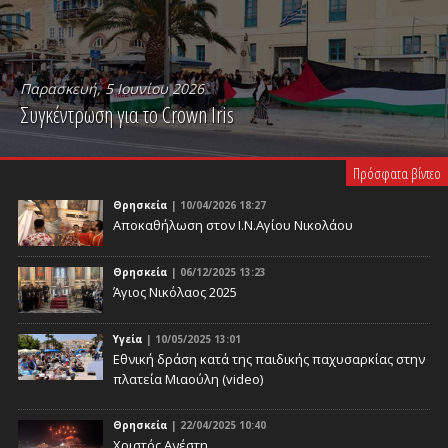
Παρασκευή, 5 Ιουνίου 2026
Συγκέντρωση για το Crown Iris
PLAY VIDEO
Πρόσφατα βίντεο
Θρησκεία
| 10/04/2026 18:27
Αποκαθήλωση στον Ι.Ν.Αγίου Νικολάου
Θρησκεία
| 06/12/2025 13:23
Άγιος Νικόλαος 2025
Υγεία
| 10/05/2025 13:01
Eθνική δράση κατά της παιδικής παχυσαρκίας στην
πλατεία Μιαούλη (video)
Θρησκεία
| 22/04/2025 10:40
Χριστός Ανέστη