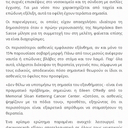
τις συχνές επισκέψεις στο νοσοκομείο και τη σύνδεση με αντλίες
έγχυσης. Για μια νόσο που χαρακτηρίζεται από ταχεία και
επώδυνη εξέλιξη, αυτά τα οφέλη έχουν τεράστια σημασία.
Οι παρενέργειες, οι οποίες είχαν απασχολήσει ιδιαίτερα τη
δημοσιότητα όταν ο πρώην γερουσιαστής της Νεμπράσκα Ben
Sasse μίλησε για τη συμμετοχή του στη μελέτη, φαίνεται επίσης
να είναι διαχειρίσιμες.
Οι περισσότεροι ασθενείς εμφάνισαν εξάνθημα, αν και μόνο το
15% παρουσίασε σοβαρή μορφή. Πάνω από τους μισούς ανέφεραν
ναυτία ή επώδυνες βλάβες στο στόμα και τον λαιμό. Παρ' όλα
αυτά, ελάχιστοι διέκοψαν τη θεραπεία, γεγονός που, σύμφωνα με
τους ειδικούς, αποδεικνύει πόσο σημαντικό θεωρούν οι ίδιοι οι
ασθενείς το όφελος που προσφέρει.
«Δεν θέλω να υποτιμήσω τη σημασία του εξανθήματος - είναι ένα
πραγματικό πρόβλημα», σημειώνει η Eileen O’Reilly από το
Memorial Sloan Kettering Cancer Center. «Ωστόσο, οι ασθενείς
ψηφίζουν με τα πόδια τους», προσθέτει, εξηγώντας ότι οι
περισσότεροι είναι εξαιρετικά απρόθυμοι να σταματήσουν τη
θεραπεία.
Ένα κρίσιμο ερώτημα παραμένει ανοιχτό: λειτουργεί το
daraxonrasib εξίσου αποτελεσματικά σε όλους τους γενετικούς