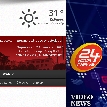
31 °
Καθαρός
Βορειοδυτικοί 3 Μποφόρ
ικοινωνία
Διαφημιστείτε στο syrostoday.gr
Παρασκευή, 7 Αυγούστου 2026
Ανατολή: 6:29 πμ - Δύση: 8:22 μμ
ΔΟΜΕΤΙΟΥ ΟΣ., ΝΙΚΑΝΟΡΟΣ ΟΣ.
WebTV
os Stories
Δι@ύγεια
Livescore