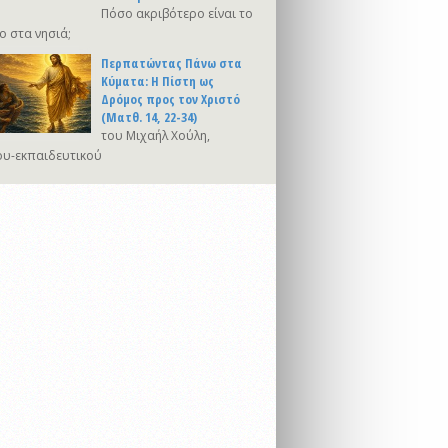
Πόσο ακριβότερο είναι το
ο στα νησιά;
Περπατώντας Πάνω στα
Κύματα: Η Πίστη ως
Δρόμος προς τον Χριστό
(Ματθ. 14, 22-34)
του Μιχαήλ Χούλη,
υ-εκπαιδευτικού