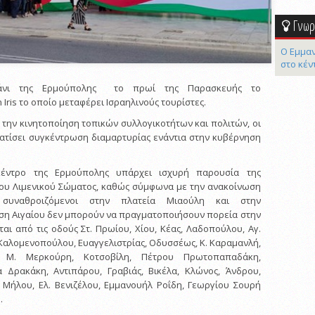
Γνωρί
Ο Εμμαν
στο κέν
μάνι της Ερμούπολης το πρωί της Παρασκευής το
Iris το οποίο μεταφέρει Ισραηλινούς τουρίστες.
 την κινητοποίηση τοπικών συλλογικοτήτων και πολιτών, οι
ατίσει συγκέντρωση διαμαρτυρίας ενάντια στην κυβέρνηση
κέντρο της Ερμούπολης υπάρχει ισχυρή παρουσία της
του Λιμενικού Σώματος, καθώς σύμφωνα με την ανακοίνωση
 συναθροιζόμενοι στην πλατεία Μιαούλη και στην
ση Αιγαίου δεν μπορούν να πραγματοποιήσουν πορεία στην
αι από τις οδούς Στ. Πρωίου, Χίου, Κέας, Λαδοπούλου, Αγ.
Καλομενοπούλου, Ευαγγελιστρίας, Οδυσσέως, Κ. Καραμανλή,
, Μ. Μερκούρη, Κοτσοβίλη, Πέτρου Πρωτοπαπαδάκη,
 Δρακάκη, Αντιπάρου, Γραβιάς, Βικέλα, Κλώνος, Άνδρου,
 Μήλου, Ελ. Βενιζέλου, Εμμανουήλ Ροΐδη, Γεωργίου Σουρή
.