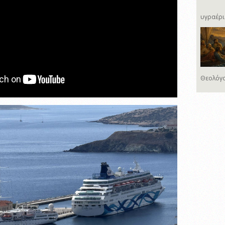
υγραέρι
Θεολόγο