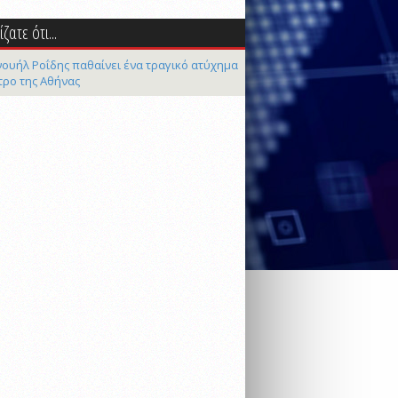
ζατε ότι...
ουήλ Ροΐδης παθαίνει ένα τραγικό ατύχημα
τρο της Αθήνας