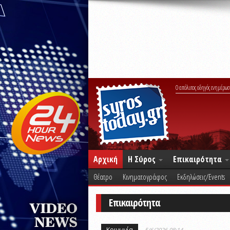
Ο απόλυτος οδηγός ενημέρωσ
Αρχική
Η Σύρος
Επικαιρότητα
Θέατρο
Κινηματογράφος
Εκδηλώσεις/Events
Επικαιρότητα
Κοινωνία
5/6/2026 08:14