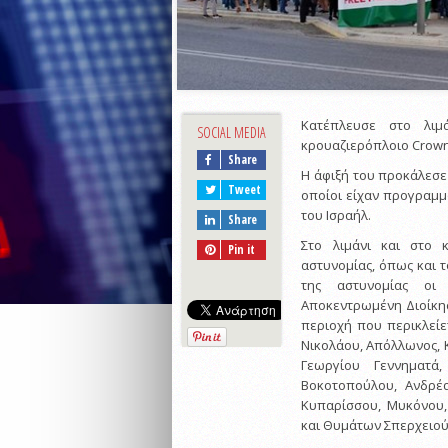
Κατέπλευσε στο λι
SOCIAL MEDIA
κρουαζιερόπλοιο Crown 
Share
Η άφιξή του προκάλεσε
Tweet
οποίοι είχαν προγραμμ
του Ισραήλ.
Share
Στο λιμάνι και στο 
Pin it
αστυνομίας, όπως και 
της αστυνομίας οι
Αποκεντρωμένη Διοίκη
περιοχή που περικλείετ
Νικολάου, Απόλλωνος, 
Γεωργίου Γεννηματά
Βοκοτοπούλου, Ανδρέα
Κυπαρίσσου, Μυκόνου,
και Θυμάτων Σπερχειού