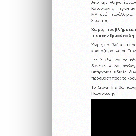
Από την Αθήνα έφτασα
Καταστολής Εγκλημ
ΜΑΤ,ενώ παράλληλα, 
Σώματος.
Χωρίς προβλήματα 
Iris στην Ερμούπολη
Χωρίς προβλήματα πρα
κρουαζιερόπλοιου Crown
Στο λιμάνι και το κ
δυνάμεων και στελε
υπάρχουν ειδικές δυν
πρόσβαση προς το κρου
Το Crown Iris θα παρα
Παρασκευής