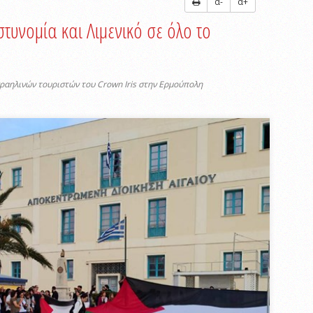
α-
α+
στυνομία και Λιμενικό σε όλο το
ραηλινών τουριστών του Crown Iris στην Ερμούπολη