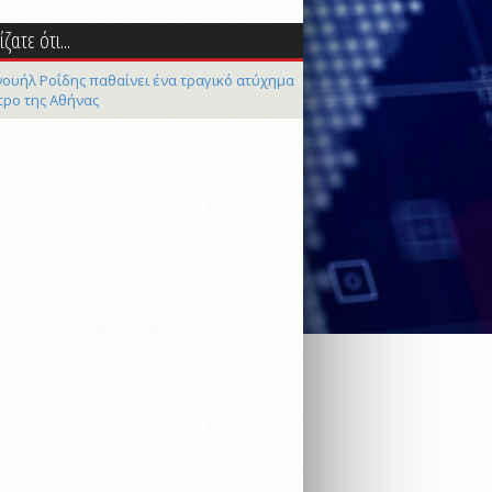
ζατε ότι...
ουήλ Ροΐδης παθαίνει ένα τραγικό ατύχημα
τρο της Αθήνας