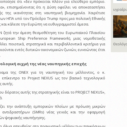
οποίησε ότι «δεν πρόκειται πλέον για ελεύθερο εμπόριο.
ία», επισημαίνοντας ότι η Δύση οφείλει να αποκαταστήσει
υγραέρι
ς της ικανότητας στη ναυπηγική βιομηχανία. Χαιρέτισε
ων ΗΠΑ υπό τον Πρόεδρο Trump προς μια πολιτική Εθνικής
ς και κάλεσε την Ευρώπη να ευθυγραμμιστεί άμεσα.
ΕΕΝ ζητά την άμεση θεσμοθέτηση του Ευρωπαϊκού Πλαισίου
uropean Ship Preference Framework), μιας νομοθετικής
λει ποιοτικά, στρατηγικά και περιβαλλοντικά κριτήρια για
Θεολόγο
ιούνται εντός δυτικών οικονομικών ζωνών, ευνοώντας έτσι
.
χνολογική αιχμή της νέας ναυπηγικής εποχής
ραμα της ONEX για τη ναυπηγική του μέλλοντος, ο κ.
 επίκεντρο το Project NEXUS ως τον βασικό τεχνολογικό
ς αυτής.
ου δόρατος αυτής της στρατηγικής είναι το PROJECT NEXUS»,
ά.
ζει την ανάπτυξη εμπορικών πλοίων με πρόωση μικρών
αντιδραστήρων (SMRs) νέας γενιάς και την εφαρμογή
ών ψηφιακής ναυπήγησης.
να άλμα απευθείας στο πραγματικό μέλλον των παγκόσμιων