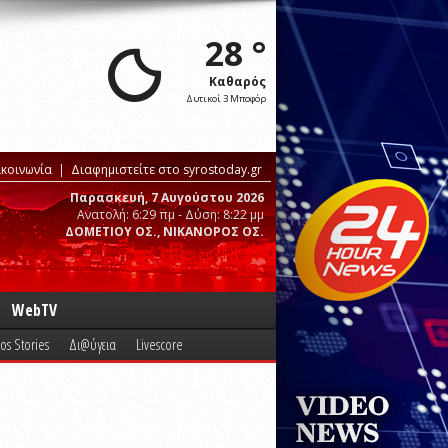
28 °
Καθαρός
Δυτικοί 3 Μποφόρ
ικοινωνία
Διαφημιστείτε στο syrostoday.gr
Παρασκευή, 7 Αυγούστου 2026
Ανατολή: 6:29 πμ - Δύση: 8:22 μμ
ΔΟΜΕΤΙΟΥ ΟΣ., ΝΙΚΑΝΟΡΟΣ ΟΣ.
WebTV
os Stories
Δι@ύγεια
Livescore