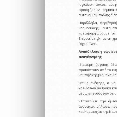
logistics», τόνισε, 
προσφέρουν σημαντι
αυτονομία μεγάλης διάρ
Παράλληλα, περιέγρα
νοημοσύνης, αυτομα
«μεταμορφώνουμε τα 
Shipbuilding)», με τη 
Digital Twin.
Ανακύκλωση των εσ
αναγέννησης
Ιδιαίτερη έμφαση έδ
προκύπτουν από το ευ
ναυπηγικής βιομηχανία
Όπως ανέφερε, ο ναυ
χρεώσεων άνθρακα και 
μέσω επενδύσεων σε υπ
«Απαιτούμε την άμε
άνθρακα», δήλωσε, προ
και Κυριαρχίας της Ναυ