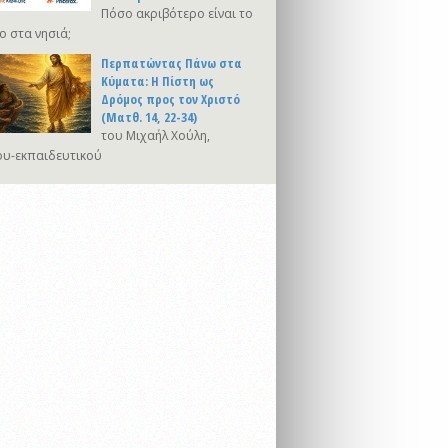
Πόσο ακριβότερο είναι το
ο στα νησιά;
Περπατώντας Πάνω στα
Κύματα: Η Πίστη ως
Δρόμος προς τον Χριστό
(Ματθ. 14, 22-34)
του Μιχαήλ Χούλη,
υ-εκπαιδευτικού