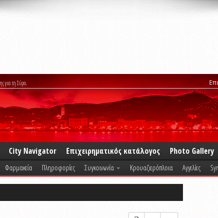
Επ
ης για τη Σύρο.
City Navigator
Επιχειρηματικός κατάλογος
Photo Gallery
Φαρμακεία
Πληροφορίες
Συγκοινωνία
Κρουαζιερόπλοια
Αγγελίες
Syr