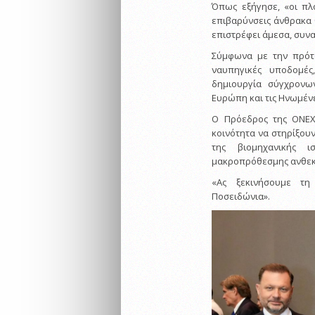
Όπως εξήγησε, «οι πλ
επιβαρύνσεις άνθρακα 
επιστρέφει άμεσα, συνα
Σύμφωνα με την πρότ
ναυπηγικές υποδομέ
δημιουργία σύγχρονω
Ευρώπη και τις Ηνωμένε
Ο Πρόεδρος της ONEX 
κοινότητα να στηρίξου
της βιομηχανικής 
μακροπρόθεσμης ανθεκτ
«Ας ξεκινήσουμε τη
Ποσειδώνια».