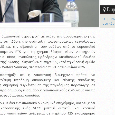
Γνωρί
Ο Εμμαν
στο κέν
α διατλαντική στρατηγική με στόχο την ανασυγκρότηση της
ας στη Δύση, την ανάπτυξη πρωτοποριακών τεχνολογιών
XUS και την αξιοποίηση των εσόδων από το ευρωπαϊκό
κπομπών ETS για τη χρηματοδότηση νέων ναυπηγικών
 ο Πάνος Ξενοκώστας, Πρόεδρος & Διευθύνων Σύμβουλος
 της Ένωσης Ελληνικών Ναυπηγείων, κατά τη χθεσινή ομιλία
 US Waters Seminar, στο πλαίσιο των Ποσειδωνίων 2026.
ποστήριξε ότι η ναυπηγική βιομηχανία πρέπει να
κρίσιμη υποδομή οικονομικής και εθνικής ασφάλειας,
 η σημερινή συγκέντρωση της παγκόσμιας παραγωγής σε
ντρα δημιουργεί σοβαρούς γεωπολιτικούς κινδύνους για τις
τις εφοδιαστικές αλυσίδες.
του με ένα εντυπωσιακό οικονομικό επιχείρημα, ανέδειξε ότι
κατασκευής ενός VLCC μεταξύ δυτικών και κρατικά
κών ναυπηγείων ανέρχεται σε περίπου 125 εκατομμύρια