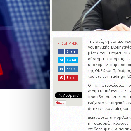
Την ανάγκη για μια νέ
SOCIAL MEDIA
ναυπηγικής βιομηχανί
Share
μέσω του Project NE
σύστημα εμπορίας ε
Tweet
υποδομών, παρουσίασε
Share
της ONEX και Πρόεδρος
του στο 5th Trading in
Pin it
Ο κ. Ξενοκώστας υ
αντιμετωπίζεται ως 
προειδοποιώντας ότι
ελάχιστα ναυπηγικά κέ
δυτικές οικονομίες και 
Ξεκινώντας την ομιλία 
η διαφορά κόστους 
επιδοτούμενων ασιατι