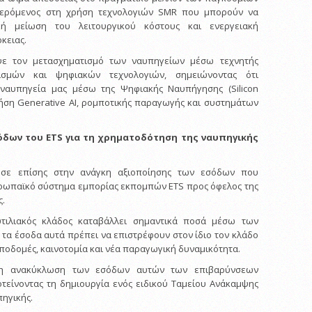
αναφερόμενος στη χρήση τεχνολογιών SMR που μπορούν να
κή μείωση του λειτουργικού κόστους και ενεργειακή
κειας.
ψε τον μετασχηματισμό των ναυπηγείων μέσω τεχνητής
τισμών και ψηφιακών τεχνολογιών, σημειώνοντας ότι
ναυπηγεία μας μέσω της Ψηφιακής Ναυπήγησης (Silicon
χρήση Generative AI, ρομποτικής παραγωγής και συστημάτων
όδων του
ETS
για τη χρηματοδότηση της ναυπηγικής
ωσε επίσης στην ανάγκη αξιοποίησης των εσόδων που
ρωπαϊκό σύστημα εμπορίας εκπομπών ETS προς όφελος της
ς.
τιλιακός κλάδος καταβάλλει σημαντικά ποσά μέσω των
τα έσοδα αυτά πρέπει να επιστρέφουν στον ίδιο τον κλάδο
οδομές, καινοτομία και νέα παραγωγική δυναμικότητα.
ση ανακύκλωση των εσόδων αυτών των επιβαρύνσεων
τείνοντας τη δημιουργία ενός ειδικού Ταμείου Ανάκαμψης
πηγικής.