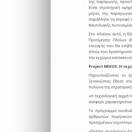
της παραγωγής, προειδ
Είναι στρατηγική ομηρ
μέρος της παραγωγική
παράλληλα τη στροφή τ
Ναυτιλιακής Αυτονομία
Στο πλαίσιο αυτό, η 
Προτίμησης Πλοίων (E
επιταγής που θα επιβάλ
πλοία που δραστηριοπο
την εγχώρια κατασκευή
Project
NEXUS
: Η τε
Παρουσιάζοντας το ό
Ξενοκώστας έθεσε στο
πυλώνα της στρατηγική
«Η τεχνολογική αιχμή τ
ανέφερε χαρακτηριστικ
Το πρόγραμμα συνδυά
αρθρωτών πυρηνικών 
προηγμένων τεχνολογι
«Πρέπει να κάνουμε έ