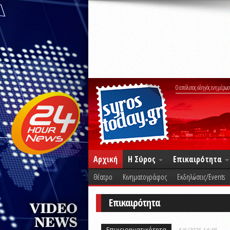
Ο απόλυτος οδηγός ενημέρωσ
Αρχική
Η Σύρος
Επικαιρότητα
Θέατρο
Κινηματογράφος
Εκδηλώσεις/Events
Επικαιρότητα
Επιχειρηματικότητα
5/6/2026 14:48