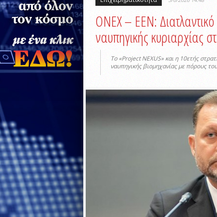
ONEX – ΕΕΝ: Διατλαντικό
ναυπηγικής κυριαρχίας σ
Το «Project NEXUS» και η 10ετής στρα
ναυπηγικής βιομηχανίας με πόρους το