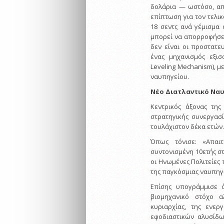
δολάρια — ωστόσο, απ
επίπτωση για τον τελικ
18 σεντς ανά γέμισμα
μπορεί να απορροφήσει 
δεν είναι οι προστατ
ένας μηχανισμός εξι
Leveling Mechanism), μ
ναυπηγείου.
Νέο Διατλαντικό Να
Κεντρικός άξονας τη
στρατηγικής συνεργασ
τουλάχιστον δέκα ετών
Όπως τόνισε: «Απαι
συντονισμένη 10ετής σ
οι Ηνωμένες Πολιτείες 
της παγκόσμιας ναυπηγ
Επίσης υπογράμμισε 
βιομηχανικό στόχο 
κυριαρχίας, της ενερ
εφοδιαστικών αλυσίδω