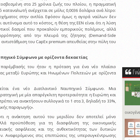
οσβεσμένη στα 25 χρόνια ζωής του πλοίου, η πραγματική
ό καταναλωτή ανέρχεται σε μόλις 0,0036 δολάρια ανά λίτρο:
 οχήματος στην αντλία. Εφόσον όμως η αγορά ναύλων δεν
αυτόνομα αυτό το κόστος, η θέση της ΕΕΝ είναι ότι η λύση
ευτικοί δασμοί που προκαλούν εμπορικούς πολέμους, αλλά
σορρόπησης από την πλευρά της ζήτησης (Demand-Side
ε αντιστάθμιση του CapEx premium απευθείας στην πύλη του
υπηγικό Σύμφωνο με ορίζοντα δεκαετίας
ς παρέμβασής του ήταν η πρόταση για ένα νέο πλαίσιο
Γνώ
ίας μεταξύ Ευρώπης και Ηνωμένων Πολιτειών με ορίζοντα
.
τείται ένα νέο Διατλαντικό Ναυπηγικό Σύμφωνο. Μια
τρατηγική με μία απαρέγκλιτη προτεραιότητα: η Ευρώπη και
πρέπει να ανακτήσουν συλλογικά το 1 στα 3, δηλαδή το 33%,
ικής παραγωγής».
οικογένε
ότι η ανάκτηση αυτού του μεριδίου δεν αποτελεί μόνο
αλλά προϋπόθεση για τη διασφάλιση της οικονομικής
γειακής ασφάλειας και της ανθεκτικότητας των δυτικών
ν. Αναφερόμενος στις επιπτώσεις της υπερσυγκέντρωσης