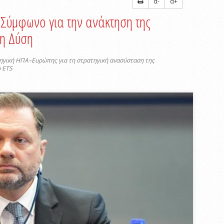
α-
α+
 Σύμφωνο για την ανάκτηση της
τη Δύση
τηγική ΗΠΑ–Ευρώπης για τη στρατηγική ανασύσταση της
υ ETS