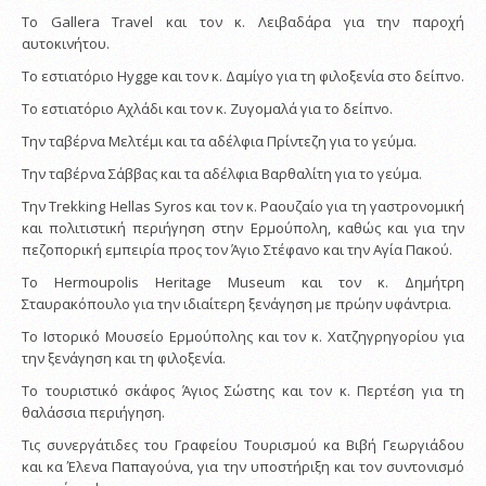
Το Gallera Travel και τον κ. Λειβαδάρα για την παροχή
αυτοκινήτου.
Το εστιατόριο Hygge και τον κ. Δαμίγο για τη φιλοξενία στο δείπνο.
Το εστιατόριο Αχλάδι και τον κ. Ζυγομαλά για το δείπνο.
Την ταβέρνα Μελτέμι και τα αδέλφια Πρίντεζη για το γεύμα.
Την ταβέρνα Σάββας και τα αδέλφια Βαρθαλίτη για το γεύμα.
Την Trekking Hellas Syros και τον κ. Ραουζαίο για τη γαστρονομική
και πολιτιστική περιήγηση στην Ερμούπολη, καθώς και για την
πεζοπορική εμπειρία προς τον Άγιο Στέφανο και την Αγία Πακού.
Το Hermoupolis Heritage Museum και τον κ. Δημήτρη
Σταυρακόπουλο για την ιδιαίτερη ξενάγηση με πρώην υφάντρια.
Το Ιστορικό Μουσείο Ερμούπολης και τον κ. Χατζηγρηγορίου για
την ξενάγηση και τη φιλοξενία.
Το τουριστικό σκάφος Άγιος Σώστης και τον κ. Περτέση για τη
θαλάσσια περιήγηση.
Τις συνεργάτιδες του Γραφείου Τουρισμού κα Βιβή Γεωργιάδου
και κα Έλενα Παπαγούνα, για την υποστήριξη και τον συντονισμό