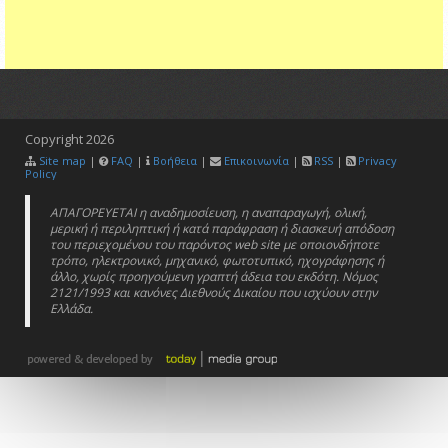
Copyright
2026
Site map
|
FAQ
|
Βοήθεια
|
Επικοινωνία
|
RSS
|
Privacy
Policy
ΑΠΑΓΟΡΕΥΕΤΑΙ η αναδημοσίευση, η αναπαραγωγή, ολική,
μερική ή περιληπτική ή κατά παράφραση ή διασκευή απόδοση
του περιεχομένου του παρόντος web site με οποιονδήποτε
τρόπο, ηλεκτρονικό, μηχανικό, φωτοτυπικό, ηχογράφησης ή
άλλο, χωρίς προηγούμενη γραπτή άδεια του εκδότη. Νόμος
2121/1993 και κανόνες Διεθνούς Δικαίου που ισχύουν στην
Ελλάδα.