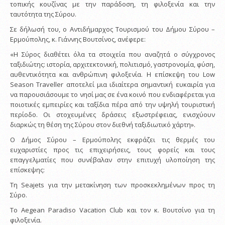
τοπικής κουζίνας με την παράδοση, τη φιλοξενία και την
ταυτότητα της Σύρου.
Σε δήλωσή του, ο Αντιδήμαρχος Τουρισμού του Δήμου Σύρου –
Ερμούπολης, κ. Γιάννης Βουτσίνος, ανέφερε:
«Η Σύρος διαθέτει όλα τα στοιχεία που αναζητά ο σύγχρονος
ταξιδιώτης: ιστορία, αρχιτεκτονική, πολιτισμό, γαστρονομία, φύση,
αυθεντικότητα και ανθρώπινη φιλοξενία. Η επίσκεψη του Low
Season Traveller αποτελεί μια ιδιαίτερα σημαντική ευκαιρία για
να παρουσιάσουμε το νησί μας σε ένα κοινό που ενδιαφέρεται για
ποιοτικές εμπειρίες και ταξίδια πέρα από την υψηλή τουριστική
περίοδο. Οι στοχευμένες δράσεις εξωστρέφειας, ενισχύουν
διαρκώς τη θέση της Σύρου στον διεθνή ταξιδιωτικό χάρτη».
Ο Δήμος Σύρου – Ερμούπολης εκφράζει τις θερμές του
ευχαριστίες προς τις επιχειρήσεις, τους φορείς και τους
επαγγελματίες που συνέβαλαν στην επιτυχή υλοποίηση της
επίσκεψης:
Τη Seajets για την μετακίνηση των προσκεκλημένων προς τη
Σύρο.
Το Aegean Paradiso Vacation Club και τον κ. Βουτσίνο για τη
φιλοξενία.