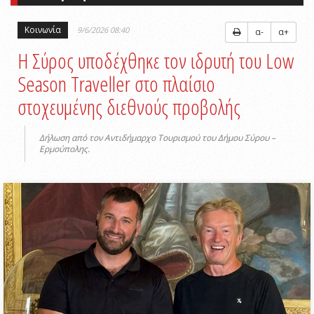
Κοινωνία
9/6/2026 08:40
α-
α+
Η Σύρος υποδέχθηκε τον ιδρυτή του Low
Season Traveller στο πλαίσιο
στοχευμένης διεθνούς προβολής
Δήλωση από τον Αντιδήμαρχο Τουρισμού του Δήμου Σύρου –
Ερμούπολης.