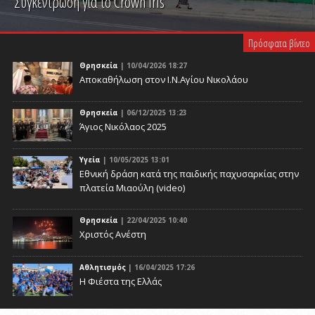
Συγκέντρωση για το Crown Iris
PLAY VIDEO
Πρόσφατα βίντεο
Θρησκεία
| 10/04/2026 18:27
Αποκαθήλωση στον Ι.Ν.Αγίου Νικολάου
Θρησκεία
| 06/12/2025 13:23
Άγιος Νικόλαος 2025
Υγεία
| 10/05/2025 13:01
Eθνική δράση κατά της παιδικής παχυσαρκίας στην
πλατεία Μιαούλη (video)
Θρησκεία
| 22/04/2025 10:40
Χριστός Ανέστη
Αθλητισμός
| 16/04/2025 17:26
Η Φιέστα της Ελλάς