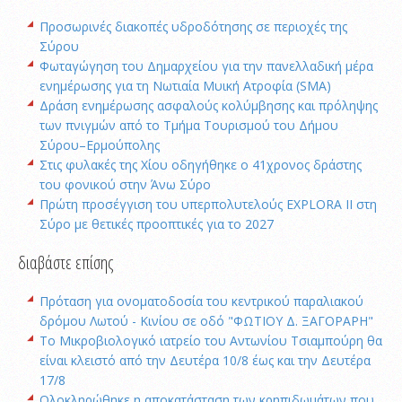
Προσωρινές διακοπές υδροδότησης σε περιοχές της
Σύρου
Φωταγώγηση του Δημαρχείου για την πανελλαδική μέρα
ενημέρωσης για τη Νωτιαία Μυική Ατροφία (SMA)
Δράση ενημέρωσης ασφαλούς κολύμβησης και πρόληψης
των πνιγμών από το Τμήμα Τουρισμού του Δήμου
Σύρου–Ερμούπολης
Στις φυλακές της Χίου οδηγήθηκε ο 41χρονος δράστης
του φονικού στην Άνω Σύρο
Πρώτη προσέγγιση του υπερπολυτελούς EXPLORA II στη
Σύρο με θετικές προοπτικές για το 2027
διαβάστε επίσης
Πρόταση για ονοματοδοσία του κεντρικού παραλιακού
δρόμου Λωτού - Κινίου σε οδό "ΦΩΤΙΟΥ Δ. ΞΑΓΟΡΑΡΗ"
Το Μικροβιολογικό ιατρείο του Αντωνίου Τσιαμπούρη θα
είναι κλειστό από την Δευτέρα 10/8 έως και την Δευτέρα
17/8
Oλοκληρώθηκε η αποκατάσταση των κρηπιδωμάτων που