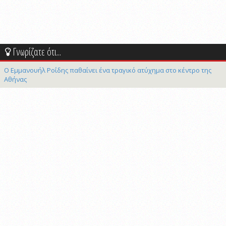
Γνωρίζατε ότι...
Ο Εμμανουήλ Ροΐδης παθαίνει ένα τραγικό ατύχημα στο κέντρο της
Αθήνας