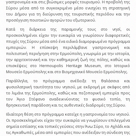
γαστρονομία και στις βιώσιμες μορφές τουρισμού. Η προβολή της
Σύρου μέσα από το συγκεκριμένο μέσο ενισχύει τη στρατηγική
του Δήμου για τη διεύρυνση της τουριστικής περιόδου και την
προσέγγιση ποιοτικών αγορών του εξωτερικού.
Κατά τη διάρκεια της παραμονής τους στο νησί, οι
προσκεκλημένοι είχαν την ευκαιρία να γνωρίσουν διαφορετικές
πτυχές της Σύρου μέσα από ένα ειδικά διαμορφωμένο πρόγραμμα
εμπειριών. Η επίσκεψη περιλάμβανε γαστρονομική και
πολιτιστική περιήγηση στην Ερμούπολη, γνωριμία με την ιστορία,
την αρχιτεκτονική και την καθημερινή ζωή της πόλης, καθώς και
επισκέψεις στο Hermoupolis Heritage Museum, στο Ιστορικό
Μουσείο Ερμούπολης και στο Βιομηχανικό Μουσείο Ερμούπολης.
Παράλληλα, το πρόγραμμα ανέδειξε τη θαλάσσια και
φυσιολατρική ταυτότητα του νησιού, με εκδρομή με σκάφος από
το λιμάνι της Ερμούπολης, καθώς και πεζοπορική εμπειρία προς
τον Άγιο Στέφανο αναδεικνύοντας το φυσικό τοπίο, τη
θρησκευτική παράδοση και τις αυθεντικές διαδρομές της Σύρου.
Ιδιαίτερη θέση στο πρόγραμμα κατείχε η γαστρονομία του νησιού.
Οι προσκεκλημένοι είχαν την ευκαιρία να γνωρίσουν επιλεγμένα
σημεία εστίασης και τοπικές γεύσεις στην Άνω Σύρο, το Αχλάδι και
τις Αγκαθωπές, μέσα από εμπειρίες που ανέδειξαν τη σύνδεση της