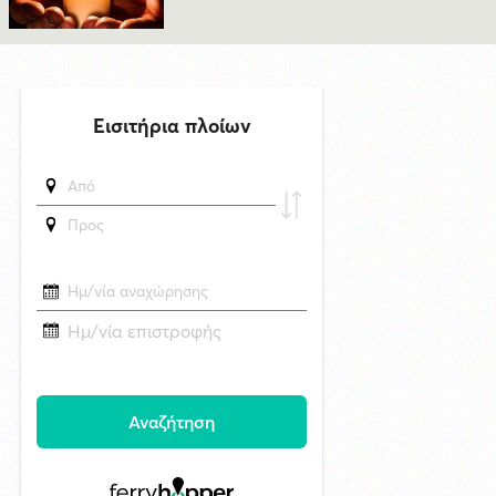
Η εορτή της Μεταμορφώσεως του Σωτήρος στην Ερμούπολη
δημοσιεύθηκε 8 ώρες πριν
Oλοκληρώθηκε η αποκατάσταση των κρηπιδωμάτων που είχαν
υποστεί φθορές στο λιμάνι του Τούρλου
δημοσιεύθηκε 18 ώρες πριν
Καλλιτέχνες από τη Σύρο, την Ελβετία και την Ιαπωνία συναντιούνται
στην Άνω Σύρο