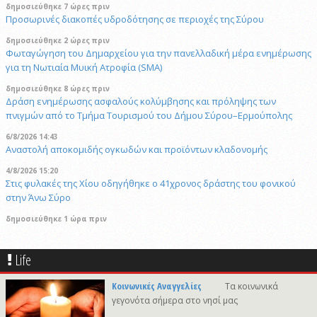
δημοσιεύθηκε 7 ώρες πριν
Προσωρινές διακοπές υδροδότησης σε περιοχές της Σύρου
δημοσιεύθηκε 2 ώρες πριν
Φωταγώγηση του Δημαρχείου για την πανελλαδική μέρα ενημέρωσης
για τη Νωτιαία Μυική Ατροφία (SMA)
δημοσιεύθηκε 8 ώρες πριν
Δράση ενημέρωσης ασφαλούς κολύμβησης και πρόληψης των
πνιγμών από το Τμήμα Τουρισμού του Δήμου Σύρου–Ερμούπολης
6/8/2026 14:43
Αναστολή αποκομιδής ογκωδών και προϊόντων κλαδονομής
4/8/2026 15:20
Στις φυλακές της Χίου οδηγήθηκε ο 41χρονος δράστης του φονικού
στην Άνω Σύρο
δημοσιεύθηκε 1 ώρα πριν
Πρόταση για ονοματοδοσία του κεντρικού παραλιακού δρόμου Λωτού
- Κινίου σε οδό "ΦΩΤΙΟΥ Δ. ΞΑΓΟΡΑΡΗ"
Life
δημοσιεύθηκε 2 ώρες πριν
Το Μικροβιολογικό ιατρείο του Αντωνίου Τσιαμπούρη θα είναι
Κοινωνικές Αναγγελίες
Τα κοινωνικά
κλειστό από την Δευτέρα 10/8 έως και την Δευτέρα 17/8
γεγονότα σήμερα στο νησί μας
δημοσιεύθηκε 23 ώρες πριν