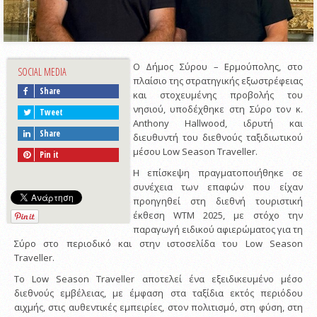
Ο Δήμος Σύρου – Ερμούπολης, στο
SOCIAL MEDIA
πλαίσιο της στρατηγικής εξωστρέφειας
Share
και στοχευμένης προβολής του
νησιού, υποδέχθηκε στη Σύρο τον κ.
Tweet
Anthony Hallwood, ιδρυτή και
Share
διευθυντή του διεθνούς ταξιδιωτικού
μέσου Low Season Traveller.
Pin it
Η επίσκεψη πραγματοποιήθηκε σε
συνέχεια των επαφών που είχαν
προηγηθεί στη διεθνή τουριστική
έκθεση WTM 2025, με στόχο την
παραγωγή ειδικού αφιερώματος για τη
Σύρο στο περιοδικό και στην ιστοσελίδα του Low Season
Traveller.
Το Low Season Traveller αποτελεί ένα εξειδικευμένο μέσο
διεθνούς εμβέλειας, με έμφαση στα ταξίδια εκτός περιόδου
αιχμής, στις αυθεντικές εμπειρίες, στον πολιτισμό, στη φύση, στη