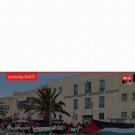
syrostoday WebTV
00:22
HD
Παρασκευή, 5 Ιουνίου 2026