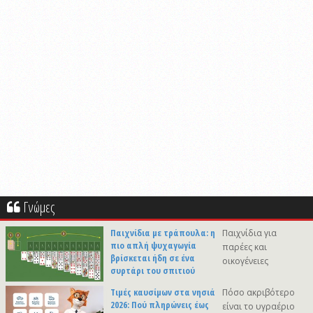
Γνώμες
Παιχνίδια με τράπουλα: η
Παιχνίδια για
πιο απλή ψυχαγωγία
παρέες και
βρίσκεται ήδη σε ένα
οικογένειες
συρτάρι του σπιτιού
Τιμές καυσίμων στα νησιά
Πόσο ακριβότερο
2026: Πού πληρώνεις έως
είναι το υγραέριο