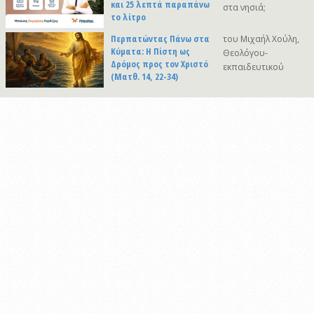
και 25 λεπτά παραπάνω
στα νησιά;
το λίτρο
Περπατώντας Πάνω στα
του Μιχαήλ Χούλη,
Κύματα: Η Πίστη ως
Θεολόγου-
Δρόμος προς τον Χριστό
εκπαιδευτικού
(Ματθ. 14, 22-34)