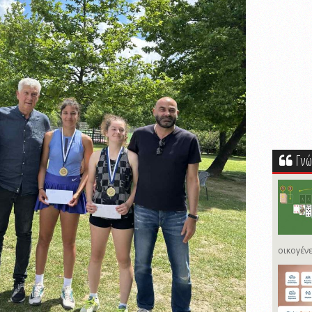
Γνώ
οικογένε