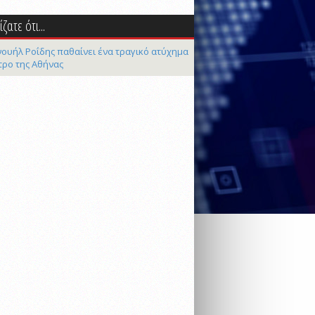
ζατε ότι...
ουήλ Ροΐδης παθαίνει ένα τραγικό ατύχημα
τρο της Αθήνας