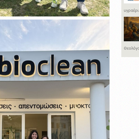
υγραέρι
Θεολόγο