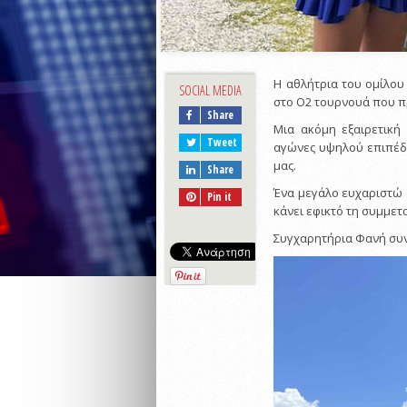
Η αθλήτρια του ομίλου
SOCIAL MEDIA
στο Ο2 τουρνουά που π
Share
Μια ακόμη εξαιρετική 
Tweet
αγώνες υψηλού επιπέδ
μας.
Share
Ένα μεγάλο ευχαριστώ 
Pin it
κάνει εφικτό τη συμμετ
Συγχαρητήρια Φανή συνέ