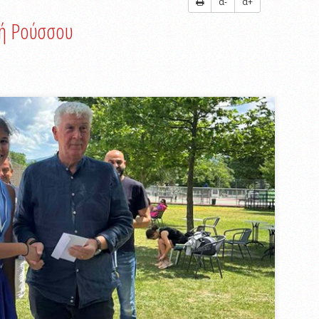
α-
α+
νή Ρούσσου