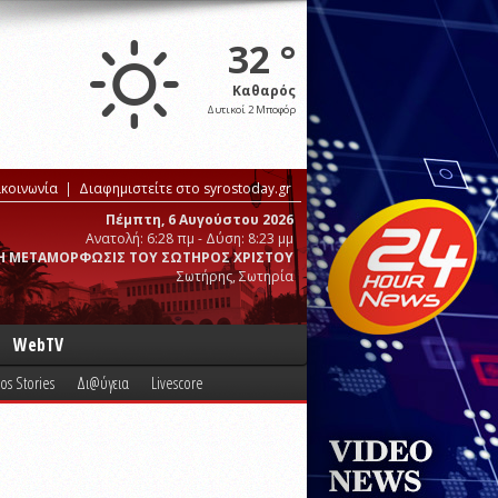
32 °
Καθαρός
Δυτικοί 2 Μποφόρ
ικοινωνία
Διαφημιστείτε στο syrostoday.gr
Πέμπτη, 6 Αυγούστου 2026
Ανατολή: 6:28 πμ - Δύση: 8:23 μμ
Η ΜΕΤΑΜΟΡΦΩΣΙΣ ΤΟΥ ΣΩΤΗΡΟΣ ΧΡΙΣΤΟΥ
Σωτήρης, Σωτηρία
WebTV
os Stories
Δι@ύγεια
Livescore