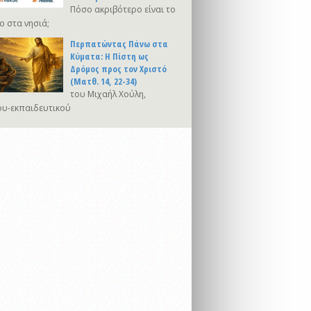
Πόσο ακριβότερο είναι το
ο στα νησιά;
Περπατώντας Πάνω στα
Κύματα: Η Πίστη ως
Δρόμος προς τον Χριστό
(Ματθ. 14, 22-34)
του Μιχαήλ Χούλη,
υ-εκπαιδευτικού