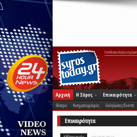
Ο απόλυτος οδηγός ενημέρωσ
Αρχική
Η Σύρος
Επικαιρότητα
Θέατρο
Κινηματογράφος
Εκδηλώσεις/Events
Επικαιρότητα
Αθλητισμός
9/6/2026 09:22