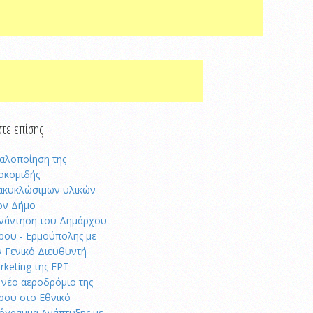
τε επίσης
αλοποίηση της
οκομιδής
ακυκλώσιμων υλικών
ον Δήμο
νάντηση του Δημάρχου
ρου - Ερμούπολης με
ν Γενικό Διευθυντή
rketing της ΕΡΤ
 νέο αεροδρόμιο της
ρου στο Εθνικό
όγραμμα Ανάπτυξης με