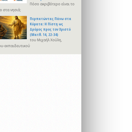
Πόσο ακριβότερο είναι το
ο στα νησιά;
Περπατώντας Πάνω στα
Κύματα: Η Πίστη ως
Δρόμος προς τον Χριστό
(Ματθ. 14, 22-34)
του Μιχαήλ Χούλη,
υ-εκπαιδευτικού