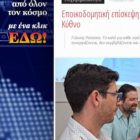
Εποικοδομητική επίσκεψη
Κύθνο
Γιάννης Ρούσσος: Το καλό για κάθε νησ
συνεργάζονται, δεν συμβιβάζονται και 