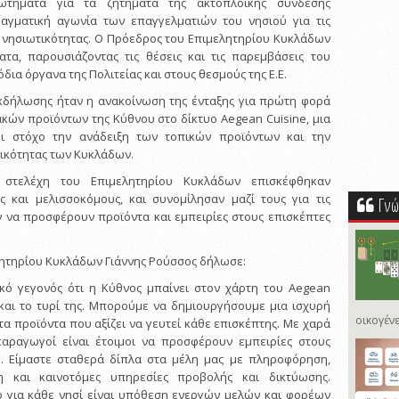
ωτήματα για τα ζητήματα της ακτοπλοϊκής σύνδεσης
αγματική αγωνία των επαγγελματιών του νησιού για τις
 νησιωτικότητας. Ο Πρόεδρος του Επιμελητηρίου Κυκλάδων
τα, παρουσιάζοντας τις θέσεις και τις παρεμβάσεις του
δια όργανα της Πολιτείας και στους θεσμούς της Ε.Ε.
εκδήλωσης ήταν η ανακοίνωση της ένταξης για πρώτη φορά
ών προϊόντων της Κύθνου στο δίκτυο Aegean Cuisine, μια
ι στόχο την ανάδειξη των τοπικών προϊόντων και την
ικότητας των Κυκλάδων.
στελέχη του Επιμελητηρίου Κυκλάδων επισκέφθηκαν
ς και μελισσοκόμους, και συνομίλησαν μαζί τους για τις
Γνώ
 να προσφέρουν προϊόντα και εμπειρίες στους επισκέπτες
ητηρίου Κυκλάδων Γιάννης Ρούσσος δήλωσε:
κό γεγονός ότι η Κύθνος μπαίνει στον χάρτη του Aegean
ς και το τυρί της. Μπορούμε να δημιουργήσουμε μια ισχυρή
οικογένε
τα προϊόντα που αξίζει να γευτεί κάθε επισκέπτης. Με χαρά
παραγωγοί είναι έτοιμοι να προσφέρουν εμπειρίες στους
ύ. Είμαστε σταθερά δίπλα στα μέλη μας με πληροφόρηση,
ση και καινοτόμες υπηρεσίες προβολής και δικτύωσης.
ό για κάθε νησί είναι υπόθεση ενεργών μελών και φορέων