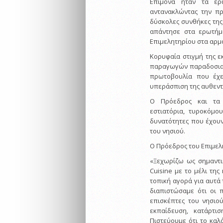
Επίμονα ήταν τα ερ
αντανακλώντας την πρ
δύσκολες συνθήκες της
απάντησε στα ερωτήμα
Επιμελητηρίου στα αρμό
Κορυφαία στιγμή της 
παραγωγών παραδοσιακ
πρωτοβουλία που έχε
υπεράσπιση της αυθεντ
Ο Πρόεδρος και τα 
εστιατόρια, τυροκόμου
δυνατότητες που έχουν
του νησιού.
Ο Πρόεδρος του Επιμελ
«Ξεχωρίζω ως σημαντι
Cuisine με το μέλι τη
τοπική αγορά για αυτά 
διαπιστώσαμε ότι οι 
επισκέπτες του νησιο
εκπαίδευση, κατάρτι
Πιστεύουμε ότι το καλ