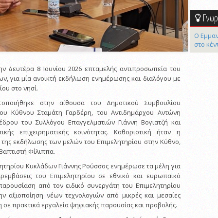
Γνωρί
Ο Εμμαν
στο κέν
ην Δευτέρα 8 Ιουνίου 2026 επταμελής αντιπροσωπεία του
ν, για μία ανοικτή εκδήλωση ενημέρωσης και διαλόγου με
ίου στο νησί.
οποιήθηκε στην αίθουσα του Δημοτικού Συμβουλίου
ου Κύθνου Σταμάτη Γαρδέρη, του Αντιδημάρχου Αντώνη
έδρου του Συλλόγου Επαγγελματιών Γιάννη Βογιατζή και
κής επιχειρηματικής κοινότητας. Καθοριστική ήταν η
 της εκδήλωσης των μελών του Επιμελητηρίου στην Κύθνο,
 Βαπτιστή Φίλιππα.
ητηρίου Κυκλάδων Γιάννης Ρούσσος ενημέρωσε τα μέλη για
παρεμβάσεις του Επιμελητηρίου σε εθνικό και ευρωπαϊκό
παρουσίαση από τον ειδικό συνεργάτη του Επιμελητηρίου
την αξιοποίηση νέων τεχνολογιών από μικρές και μεσαίες
η σε πρακτικά εργαλεία ψηφιακής παρουσίας και προβολής.