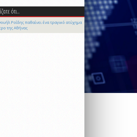
ζατε ότι...
ουήλ Ροΐδης παθαίνει ένα τραγικό ατύχημα
τρο της Αθήνας