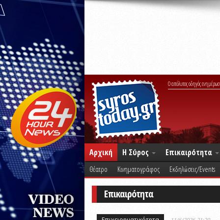
Ο απόλυτος οδηγός ενημέρωσ
Αρχική
Η Σύρος
Επικαιρότητα
Θέατρο
Κινηματογράφος
Εκδηλώσεις/Events
Επικαιρότητα
Επιχειρηματικότητα
11/6/2026 21:20