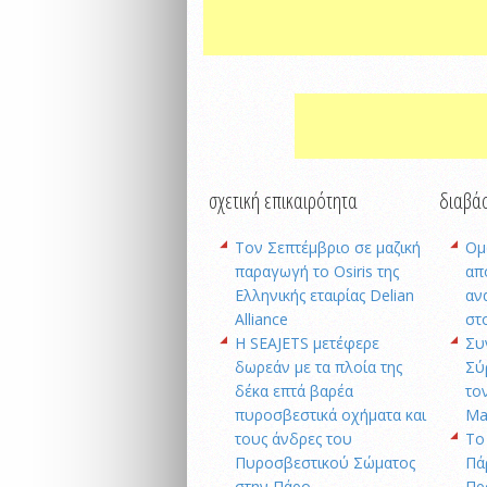
σχετική επικαιρότητα
διαβάσ
Τον Σεπτέμβριο σε μαζική
Ομ
παραγωγή το Osiris της
απ
Ελληνικής εταιρίας Delian
αν
Alliance
στ
H SEAJETS μετέφερε
Συ
δωρεάν με τα πλοία της
Σύ
δέκα επτά βαρέα
το
πυροσβεστικά οχήματα και
Ma
τους άνδρες του
Το
Πυροσβεστικού Σώματος
Πά
στην Πάρο
Πρ