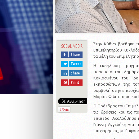
Στην Κύθνο βρέθηκε τ
SOCIAL MEDIA
Επιμελητηρίου Κυκλάδω
Share
τα μέλη του Επιμελητηρ
Tweet
Η εκδήλωση πραγματ
παρουσία του Δημάρχ
Share
Κοκιασμένου, του Προ
Pin it
εκπροσώπων της τοπι
συμβολή στην επιτυχία
Μαρίας Φιλιππαίου και
Ο Πρόεδρος του Επιμελ
τις δράσεις και τις 
επίπεδο. Ακολούθησε 
Γιάννη Αγγελάκη για 
επιχειρήσεις, με έμφασ