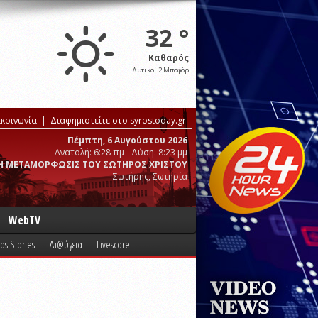
32 °
Καθαρός
Δυτικοί 2 Μποφόρ
ικοινωνία
Διαφημιστείτε στο syrostoday.gr
Πέμπτη, 6 Αυγούστου 2026
Ανατολή: 6:28 πμ - Δύση: 8:23 μμ
Η ΜΕΤΑΜΟΡΦΩΣΙΣ ΤΟΥ ΣΩΤΗΡΟΣ ΧΡΙΣΤΟΥ
Σωτήρης, Σωτηρία
WebTV
os Stories
Δι@ύγεια
Livescore