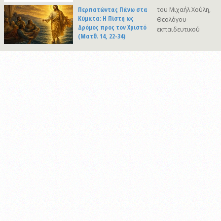
Περπατώντας Πάνω στα
του Μιχαήλ Χούλη,
Κύματα: Η Πίστη ως
Θεολόγου-
Δρόμος προς τον Χριστό
εκπαιδευτικού
(Ματθ. 14, 22-34)