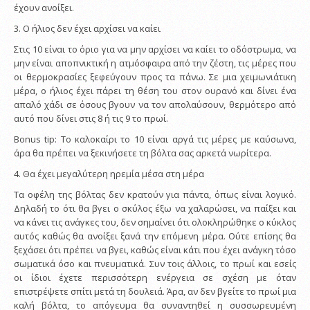
έχουν ανοίξει.
3. Ο ήλιος δεν έχει αρχίσει να καίει
Στις 10 είναι το όριο για να μην αρχίσει να καίει το οδόστρωμα, να
μην είναι αποπνικτική η ατμόσφαιρα από την ζέστη, τις μέρες που
οι θερμοκρασίες ξεφεύγουν προς τα πάνω. Σε μια χειμωνιάτικη
μέρα, ο ήλιος έχει πάρει τη θέση του στον ουρανό και δίνει ένα
απαλό χάδι σε όσους βγουν να τον απολαύσουν, θερμότερο από
αυτό που δίνει στις 8 ή τις 9 το πρωί.
Bonus tip: Το καλοκαίρι το 10 είναι αργά τις μέρες με καύσωνα,
άρα θα πρέπει να ξεκινήσετε τη βόλτα σας αρκετά νωρίτερα.
4. Θα έχει μεγαλύτερη ηρεμία μέσα στη μέρα
Τα οφέλη της βόλτας δεν κρατούν για πάντα, όπως είναι λογικό.
Δηλαδή το ότι θα βγει ο σκύλος έξω να χαλαρώσει, να παίξει και
να κάνει τις ανάγκες του, δεν σημαίνει ότι ολοκληρώθηκε ο κύκλος
αυτός καθώς θα ανοίξει ξανά την επόμενη μέρα. Ούτε επίσης θα
ξεχάσει ότι πρέπει να βγει, καθώς είναι κάτι που έχει ανάγκη τόσο
σωματικά όσο και πνευματικά. Συν τοις άλλοις, το πρωί και εσείς
οι ίδιοι έχετε περισσότερη ενέργεια σε σχέση με όταν
επιστρέψετε σπίτι μετά τη δουλειά. Άρα, αν δεν βγείτε το πρωί μια
καλή βόλτα, το απόγευμα θα συναντηθεί η συσσωρευμένη