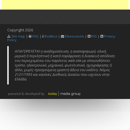
Copyright
2026
Site map
|
FAQ
|
Βοήθεια
|
Επικοινωνία
|
RSS
|
Privacy
Policy
ΑΠΑΓΟΡΕΥΕΤΑΙ η αναδημοσίευση, η αναπαραγωγή, ολική,
μερική ή περιληπτική ή κατά παράφραση ή διασκευή απόδοση
του περιεχομένου του παρόντος web site με οποιονδήποτε
τρόπο, ηλεκτρονικό, μηχανικό, φωτοτυπικό, ηχογράφησης ή
άλλο, χωρίς προηγούμενη γραπτή άδεια του εκδότη. Νόμος
2121/1993 και κανόνες Διεθνούς Δικαίου που ισχύουν στην
Ελλάδα.