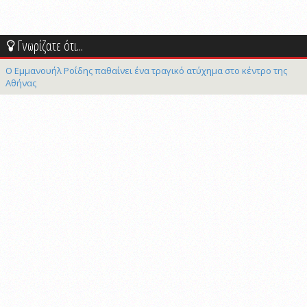
Γνωρίζατε ότι...
Ο Εμμανουήλ Ροΐδης παθαίνει ένα τραγικό ατύχημα στο κέντρο της
Αθήνας