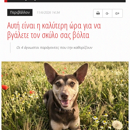
Περιβάλλον
11/6/2026 14:34
α-
α+
Αυτή είναι η καλύτερη ώρα για να
βγάλετε τον σκύλο σας βόλτα
Οι 4 άγνωστοι παράγοντες που την καθορίζουν