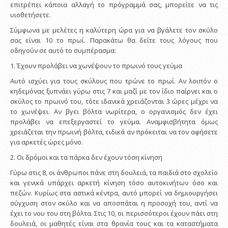
επιτρέπει κάποια αλλαγή το πρόγραμμά σας, μπορείτε να τις
υιοθετήσετε.
Σύμφωνα με μελέτες η καλύτερη ώρα για να βγάλετε τον σκύλο
σας είναι 10 το πρωί. Παρακάτω θα δείτε τους λόγους που
οδηγούν σε αυτό το συμπέρασμα:
1. Έχουν προλάβει να χωνέψουν το πρωινό τους γεύμα
Αυτό ισχύει για τους σκύλους που τρώνε το πρωί. Αν λοιπόν ο
κηδεμόνας ξυπνάει γύρω στις 7 και μαζί με τον ίδιο παίρνει και ο
σκύλος το πρωινό του, τότε ιδανικά χρειάζονται 3 ώρες μέχρι να
το χωνέψει. Αν βγει βόλτα νωρίτερα, ο οργανισμός δεν έχει
προλάβει να επεξεργαστεί το γεύμα. Αναμφισβήτητα όμως
χρειάζεται την πρωινή βόλτα, ειδικά αν πρόκειται να τον αφήσετε
για αρκετές ώρες μόνο.
2. Οι δρόμοι και τα πάρκα δεν έχουν τόση κίνηση
Γύρω στις 8, οι άνθρωποι πάνε στη δουλειά, τα παιδιά στο σχολείο
και γενικά υπάρχει αρκετή κίνηση τόσο αυτοκινήτων όσο και
πεζών. Κυρίως στα αστικά κέντρα, αυτό μπορεί να δημιουργήσει
σύγχυση στον σκύλο και να αποσπάται η προσοχή του, αντί να
έχει το νου του στη βόλτα. Στις 10, οι περισσότεροι έχουν πάει στη
δουλειά, οι μαθητές είναι στα θρανία τους και τα καταστήματα