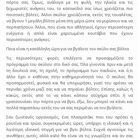
πόρτα σας. Όμως, ανάλογα με τη φυλή, την ηλικία και τις
ξεχωριστές ανάγκες του, το κατοικίδιό σας ίσως χρειάζεται πιο
ποιοτικές βόλτες. Άλλοι σκύλοι χρειάζονται, εκτός της τουαλέτας,
να βγουν 1 μεγάλη βόλτα μέσα στη μέρα ώστε να μυρίσουν και να
περπατήσουν. Άλλοι, που είναι πιο αθλητικοί, έχουν περισσότερη
ενέργεια ή απλά είναι χαριτωμένα κουτάβια που έχουν
περισσότερες ανάγκες.
Ποια είναι η κατάλληλη ώρα για να βγάλετε τον σκύλο σας βόλτα
Τις περισσότερες φορές επιλέγετε να προσαρμόζετε το
πρόγραμμα του σκύλου στο δικό σας. Όλα γίνονται πριν και μετά
τη δουλειά σας, τη σχολή, το πρόγραμμα των παιδιών, και ό,τι
άλλο έχει ο καθένας στην καθημερινότητά του. Ο σκύλος θα
προσαρμοστεί, φυσικά και θα υποχωρήσει, γιατί του αρέσει να
περνάει χρόνο μαζί σας και να πηγαίνει βόλτες. Επίσης, καλώς ή
κακώς, εκτός από το να κάνει κάποιο ατύχημα σπίτι ή να
γρατσουνίσει την πόρτα για να βγει έξω, δεν μπορεί να κάνει και
πολλά παραπάνω εκτός του να σας περιμένει να τον βγάλετε.
Σαν ζωντανός οργανισμός, ένα πλασματάκι που του αρέσει η
ρουτίνα και τρώει συγκεκριμένες ώρες, υπάρχει η ιδανική και η
λιγότερη ιδανική στιγμή για να βγει βόλτα. Συχνά αγνοούμε τις
συνθήκες αυτές, αλλά καλό θα είναι να τις γνωρίζετε και αν σας