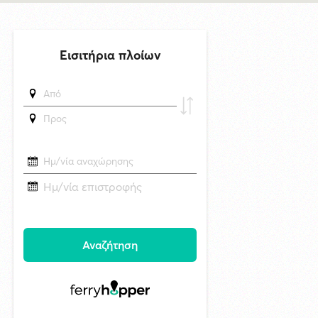
29/4/2026 18:53
Ηλεκτρική διασύνδεση Ελλάδας-Κύπρου: «Γαλλικό κλειδί» για να
ξεπαγώσει το καλώδιο
δημοσιεύθηκε 15 ώρες πριν
Η Μύκονος υποδέχτηκε το πολυτελές κρουαζιερόπλοιο Explora II
δημοσιεύθηκε 18 ώρες πριν
Σχολή Προπονητών UEFA C στη Σύρο