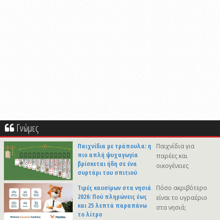
Γνώμες
Παιχνίδια με τράπουλα: η
Παιχνίδια για
πιο απλή ψυχαγωγία
παρέες και
βρίσκεται ήδη σε ένα
οικογένειες
συρτάρι του σπιτιού
Τιμές καυσίμων στα νησιά
Πόσο ακριβότερο
2026: Πού πληρώνεις έως
είναι το υγραέριο
και 25 λεπτά παραπάνω
στα νησιά;
το λίτρο