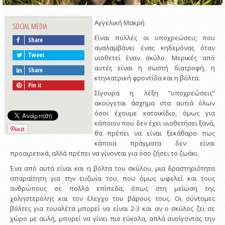
Αγγελική Μακρή
SOCIAL MEDIA
Είναι πολλές οι υποχρεώσεις που
Share
αναλαμβάνει ένας κηδεμόνας όταν
Tweet
υιοθετεί έναν σκύλο. Μερικές από
αυτές είναι η σωστή διατροφή, η
Share
κτηνιατρική φροντίδα και η βόλτα.
Pin it
Σίγουρα η λέξη “υποχρεώσεις”
ακούγεται άσχημα στα αυτιά όλων
όσοι έχουμε κατοικίδιο, όμως για
κάποιον που δεν έχει υιοθετήσει ξανά,
θα πρέπει να είναι ξεκάθαρο πως
κάποια πράγματα δεν είναι
προαιρετικά, αλλά πρέπει να γίνονται για όσο ζήσει το ζωάκι.
Ένα από αυτά είναι και η βόλτα του σκύλου, μια δραστηριότητα
απαραίτητη για την ευζωία του, που όμως ωφελεί και τους
ανθρώπους σε πολλά επίπεδα, όπως στη μείωση της
χοληστερόλης και τον έλεγχο του βάρους τους. Οι σύντομες
βόλτες για τουαλέτα μπορεί να είναι 2-3 και αν ο σκύλος ζει σε
χώρο με αυλή, μπορεί να γίνει πιο εύκολα, απλά ανοίγοντας την