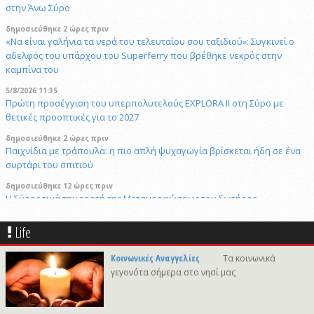
στην Άνω Σύρο
δημοσιεύθηκε 2 ώρες πριν
«Να είναι γαλήνια τα νερά του τελευταίου σου ταξιδιού»: Συγκινεί ο
αδελφός του υπάρχου του Superferry που βρέθηκε νεκρός στην
καμπίνα του
5/8/2026 11:35
Πρώτη προσέγγιση του υπερπολυτελούς EXPLORA II στη Σύρο με
θετικές προοπτικές για το 2027
δημοσιεύθηκε 2 ώρες πριν
Παιχνίδια με τράπουλα: η πιο απλή ψυχαγωγία βρίσκεται ήδη σε ένα
συρτάρι του σπιτιού
δημοσιεύθηκε 12 ώρες πριν
Η Σύρος τιμά την εορτή της Μεταμορφώσεως του Σωτήρος
4/8/2026 11:16
Life
"Το βλέπει ο Τσίλλερ και γελά" Ανακαινίζουμε το κλειστό "Γιάννης
Γουλανδρής" το 2026 με σχέδια του 1974
Κοινωνικές Αναγγελίες
Τα κοινωνικά
δημοσιεύθηκε 22 ώρες πριν
γεγονότα σήμερα στο νησί μας
Στέφανος Γκίκας: Ομαλά εξελίσσεται η καταβολή των 23.200.000 €
μέσω του Μεταφορικού Ισοδυνάμου Επιβατών