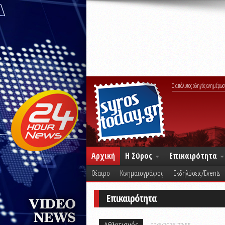
Ο απόλυτος οδηγός ενημέρωσ
Αρχική
Η Σύρος
Επικαιρότητα
Θέατρο
Κινηματογράφος
Εκδηλώσεις/Events
Επικαιρότητα
Αθλητισμός
11/6/2026 22:55