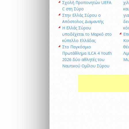
Σχολή Προπονητών UEFA
χι
C στη Σύρο
κα
Στην Ελλάς Σύρου ο
γι
Απόστολος Διαμαντής
δε
Η Ελλάς Σύρου
κό
υποδέχεται το Μαρκό στο
Επ
κύπελλο Ελλάδας
Κο
Στο Παγκόσμιο
θέ
Πρωτάθλημα ILCA 4 Youth
Λι
2026 δύο αθλητές του
Μυ
Ναυτικού Ομίλου Σύρου