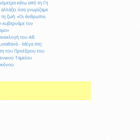
λιόμετρα κάτω από τη Γη
ι αλλάζει όσα γνωρίζαμε
α τη ζωή: «Οι άνθρωποι
ν κυβερνάμε τον
σμο»
ανεκλογή του Αθ.
υσαθανά - Μέγα στη
ση του Προέδρου του
μενικού Ταμείου
κόνου