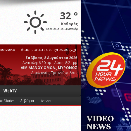
32 °
Καθαρός
Βορειοδυτικοί 4 Μποφόρ
ικοινωνία
Διαφημιστείτε στο syrostoday.gr
Σάββατο, 8 Αυγούστου 2026
Ανατολή: 6:30 πμ - Δύση: 8:21 μμ
ΑΙΜΙΛΙΑΝΟΥ ΟΜΟΛ., ΜΥΡΩΝΟΣ
Αιμιλιανός, Τριαντάφυλλος
WebTV
os Stories
Δι@ύγεια
Livescore