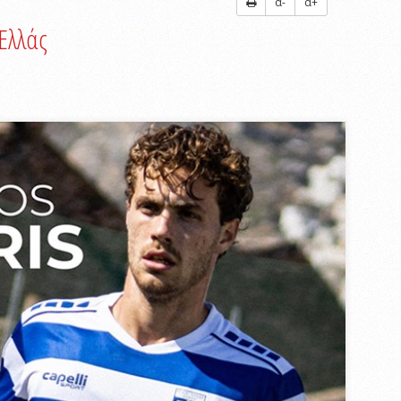
α-
α+
Ελλάς