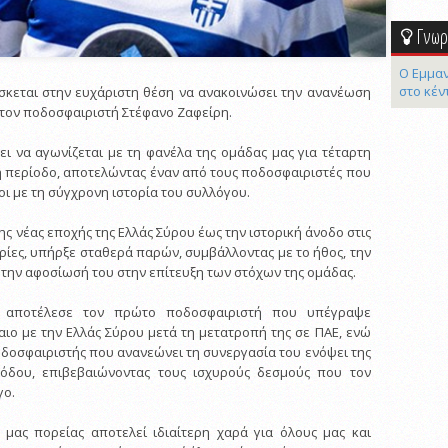
Γνωρί
Ο Εμμαν
στο κέν
σκεται στην ευχάριστη θέση να ανακοινώσει την ανανέωση
 τον ποδοσφαιριστή Στέφανο Ζαφείρη.
ει να αγωνίζεται με τη φανέλα της ομάδας μας για τέταρτη
 περίοδο, αποτελώντας έναν από τους ποδοσφαιριστές που
γοι με τη σύγχρονη ιστορία του συλλόγου.
ς νέας εποχής της Ελλάς Σύρου έως την ιστορική άνοδο στις
ρίες, υπήρξε σταθερά παρών, συμβάλλοντας με το ήθος, την
 την αφοσίωσή του στην επίτευξη των στόχων της ομάδας.
τι αποτέλεσε τον πρώτο ποδοσφαιριστή που υπέγραψε
ιο με την Ελλάς Σύρου μετά τη μετατροπή της σε ΠΑΕ, ενώ
οδοσφαιριστής που ανανεώνει τη συνεργασία του ενόψει της
ιόδου, επιβεβαιώνοντας τους ισχυρούς δεσμούς που τον
γο.
 μας πορείας αποτελεί ιδιαίτερη χαρά για όλους μας και