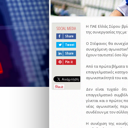
Η ΠΑΕ Ελλάς Σύρου βρί
SOCIAL MEDIA
της συνεργασίας της με
Share
Ο Στέφανος θα συνεχίσ
Tweet
συνεχόμενη αγωνιστική
Share
έχουν ταυτιστεί όσο λί
Pin it
Από τα πρώτα βήματα τη
επαγγελματικές κατηγο
αγωνιστικότητά του και
Δεν είναι τυχαίο ό
επαγγελματικό συμβόλα
γίνεται και ο πρώτος π
νέας αγωνιστικής περ
συνδέουν με τον σύλλο
Η συνέχιση της κοινής