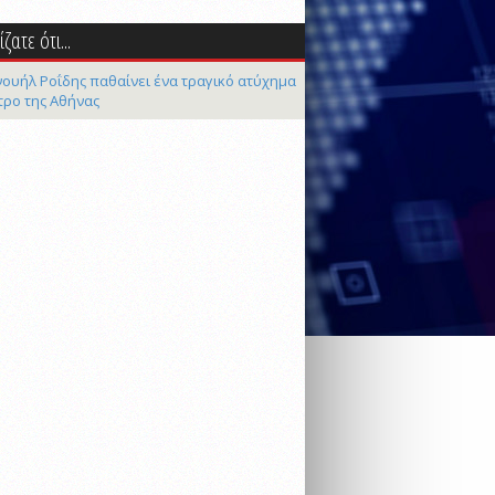
ζατε ότι...
ουήλ Ροΐδης παθαίνει ένα τραγικό ατύχημα
τρο της Αθήνας