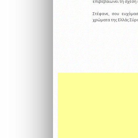
επιβεβαιώνει τη σχέση 
Στέφανε, σου ευχόμασ
χρώματα της Ελλάς Σύρ