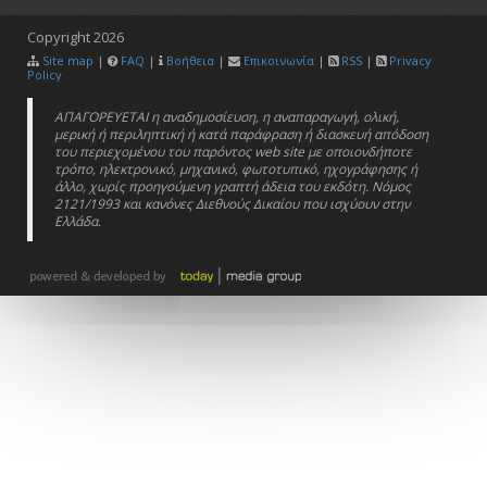
Copyright
2026
Site map
|
FAQ
|
Βοήθεια
|
Επικοινωνία
|
RSS
|
Privacy
Policy
ΑΠΑΓΟΡΕΥΕΤΑΙ η αναδημοσίευση, η αναπαραγωγή, ολική,
μερική ή περιληπτική ή κατά παράφραση ή διασκευή απόδοση
του περιεχομένου του παρόντος web site με οποιονδήποτε
τρόπο, ηλεκτρονικό, μηχανικό, φωτοτυπικό, ηχογράφησης ή
άλλο, χωρίς προηγούμενη γραπτή άδεια του εκδότη. Νόμος
2121/1993 και κανόνες Διεθνούς Δικαίου που ισχύουν στην
Ελλάδα.