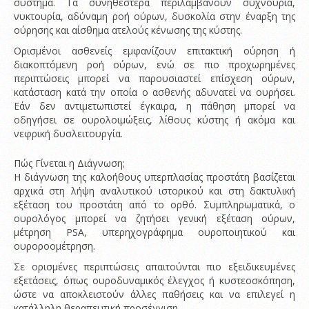
σύστημα. Τα συνηθέστερα περιλαμβάνουν συχνουρία,
νυκτουρία, αδύναμη ροή ούρων, δυσκολία στην έναρξη της
ούρησης και αίσθημα ατελούς κένωσης της κύστης.
Ορισμένοι ασθενείς εμφανίζουν επιτακτική ούρηση ή
διακοπτόμενη ροή ούρων, ενώ σε πιο προχωρημένες
περιπτώσεις μπορεί να παρουσιαστεί επίσχεση ούρων,
κατάσταση κατά την οποία ο ασθενής αδυνατεί να ουρήσει.
Εάν δεν αντιμετωπιστεί έγκαιρα, η πάθηση μπορεί να
οδηγήσει σε ουρολοιμώξεις, λίθους κύστης ή ακόμα και
νεφρική δυσλειτουργία.
Πώς Γίνεται η Διάγνωση;
Η διάγνωση της καλοήθους υπερπλασίας προστάτη βασίζεται
αρχικά στη λήψη αναλυτικού ιστορικού και στη δακτυλική
εξέταση του προστάτη από το ορθό. Συμπληρωματικά, ο
ουρολόγος μπορεί να ζητήσει γενική εξέταση ούρων,
μέτρηση PSA, υπερηχογράφημα ουροποιητικού και
ουροροομέτρηση.
Σε ορισμένες περιπτώσεις απαιτούνται πιο εξειδικευμένες
εξετάσεις, όπως ουροδυναμικός έλεγχος ή κυστεοσκόπηση,
ώστε να αποκλειστούν άλλες παθήσεις και να επιλεγεί η
κατάλληλη θεραπευτική προσέγγιση.