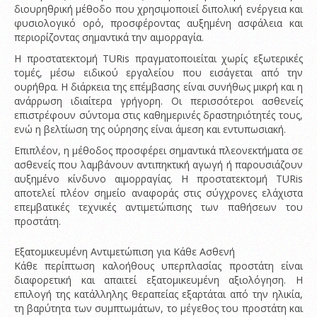
διουρηθρική μέθοδο που χρησιμοποιεί διπολική ενέργεια και
φυσιολογικό ορό, προσφέροντας αυξημένη ασφάλεια και
περιορίζοντας σημαντικά την αιμορραγία.
Η προστατεκτομή TURis πραγματοποιείται χωρίς εξωτερικές
τομές, μέσω ειδικού εργαλείου που εισάγεται από την
ουρήθρα. Η διάρκεια της επέμβασης είναι συνήθως μικρή και η
ανάρρωση ιδιαίτερα γρήγορη. Οι περισσότεροι ασθενείς
επιστρέφουν σύντομα στις καθημερινές δραστηριότητές τους,
ενώ η βελτίωση της ούρησης είναι άμεση και εντυπωσιακή.
Επιπλέον, η μέθοδος προσφέρει σημαντικά πλεονεκτήματα σε
ασθενείς που λαμβάνουν αντιπηκτική αγωγή ή παρουσιάζουν
αυξημένο κίνδυνο αιμορραγίας. Η προστατεκτομή TURis
αποτελεί πλέον σημείο αναφοράς στις σύγχρονες ελάχιστα
επεμβατικές τεχνικές αντιμετώπισης των παθήσεων του
προστάτη.
Εξατομικευμένη Αντιμετώπιση για Κάθε Ασθενή
Κάθε περίπτωση καλοήθους υπερπλασίας προστάτη είναι
διαφορετική και απαιτεί εξατομικευμένη αξιολόγηση. Η
επιλογή της κατάλληλης θεραπείας εξαρτάται από την ηλικία,
τη βαρύτητα των συμπτωμάτων, το μέγεθος του προστάτη και