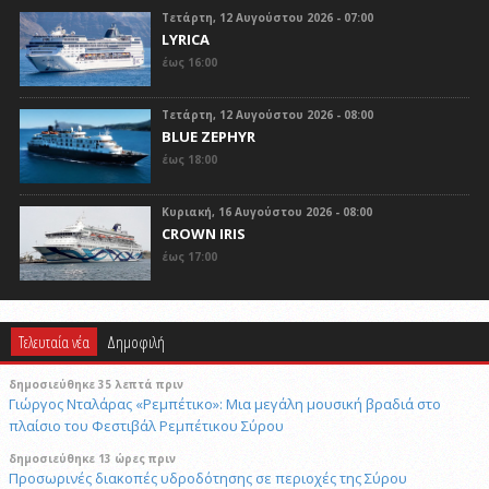
Τετάρτη, 12 Αυγούστου 2026 - 07:00
LYRICA
έως 16:00
Τετάρτη, 12 Αυγούστου 2026 - 08:00
BLUE ZEPHYR
έως 18:00
Κυριακή, 16 Αυγούστου 2026 - 08:00
CROWN IRIS
έως 17:00
Τελευταία νέα
Δημοφιλή
δημοσιεύθηκε 35 λεπτά πριν
Γιώργος Νταλάρας «Ρεμπέτικο»: Μια μεγάλη μουσική βραδιά στο
πλαίσιο του Φεστιβάλ Ρεμπέτικου Σύρου
δημοσιεύθηκε 13 ώρες πριν
Προσωρινές διακοπές υδροδότησης σε περιοχές της Σύρου