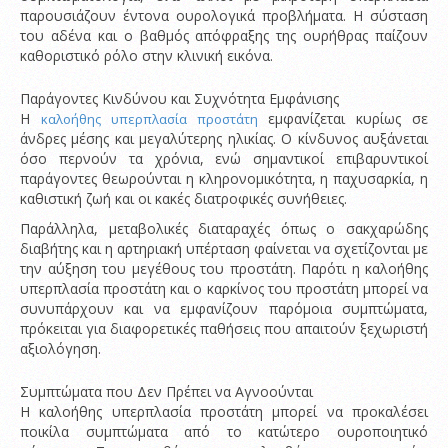
παρουσιάζουν έντονα ουρολογικά προβλήματα. Η σύσταση
του αδένα και ο βαθμός απόφραξης της ουρήθρας παίζουν
καθοριστικό ρόλο στην κλινική εικόνα.
Παράγοντες Κινδύνου και Συχνότητα Εμφάνισης
Η
εμφανίζεται κυρίως σε
καλοήθης υπερπλασία προστάτη
άνδρες μέσης και μεγαλύτερης ηλικίας. Ο κίνδυνος αυξάνεται
όσο περνούν τα χρόνια, ενώ σημαντικοί επιβαρυντικοί
παράγοντες θεωρούνται η κληρονομικότητα, η παχυσαρκία, η
καθιστική ζωή και οι κακές διατροφικές συνήθειες.
Παράλληλα, μεταβολικές διαταραχές όπως ο σακχαρώδης
διαβήτης και η αρτηριακή υπέρταση φαίνεται να σχετίζονται με
την αύξηση του μεγέθους του προστάτη. Παρότι η καλοήθης
υπερπλασία προστάτη και ο καρκίνος του προστάτη μπορεί να
συνυπάρχουν και να εμφανίζουν παρόμοια συμπτώματα,
πρόκειται για διαφορετικές παθήσεις που απαιτούν ξεχωριστή
αξιολόγηση.
Συμπτώματα που Δεν Πρέπει να Αγνοούνται
Η καλοήθης υπερπλασία προστάτη μπορεί να προκαλέσει
ποικίλα συμπτώματα από το κατώτερο ουροποιητικό