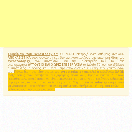
Σημείωση του syrostoday.gr:
Οι άνωθι εκφραζόμενες απόψεις ανήκουν
ΑΠΟΚΛΕΙΣΤΙΚΑ
στον συντάκτη και δεν αντικατοπτρίζουν την επίσημη θέση του
syrostoday.gr,
των συντακτών και της ιδιοκτησίας του. Το μέσο
αναπαραγάγει
ΑΥΤΟΥΣΙΟ ΚΑΙ ΧΩΡΙΣ ΕΠΕΞΕΡΓΑΣΙΑ
το Δελτίο Τύπου που εξέδωσε
ο συντάκτης, ο οποίος και φέρει την αποκλειστική ευθύνη των γραφόμενών
του.
Πάγια θέση της ιδιοκτησίας του
syrostoday.gr
αποτελεί η φιλοξενία
ΟΛΩΝ
ανεξαιρέτως των απόψεων, ανεξαρτήτως πολιτικών, θρησκευτικών ή αλλων
πεποιθήσεων, αρκεί αυτές να είναι επώνυμες και να μην εμπεριέχουν υβριστικό
περιεχόμενο, το οποίο προσβάλλει τα χρηστά ήθη. Το
syrostoday.gr
δεσμεύεται
να δημοσιεύει οποιαδήποτε επώνυμη απάντηση, θιγόμενου ή μη, στα επώνυμα
δελτία τύπου που αναδημοσιεύει.