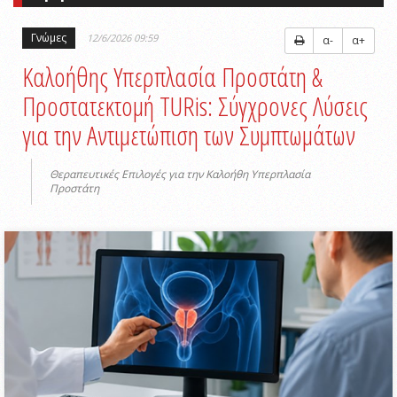
Γνώμες
12/6/2026 09:59
α-
α+
Καλοήθης Υπερπλασία Προστάτη &
Προστατεκτομή TURis: Σύγχρονες Λύσεις
για την Αντιμετώπιση των Συμπτωμάτων
Θεραπευτικές Επιλογές για την Καλοήθη Υπερπλασία
Προστάτη