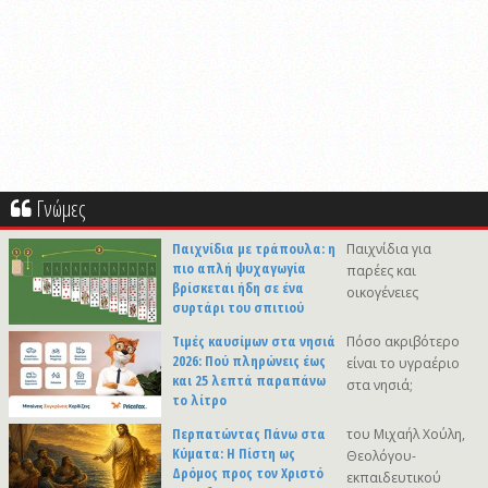
Γνώμες
Παιχνίδια με τράπουλα: η
Παιχνίδια για
πιο απλή ψυχαγωγία
παρέες και
βρίσκεται ήδη σε ένα
οικογένειες
συρτάρι του σπιτιού
Τιμές καυσίμων στα νησιά
Πόσο ακριβότερο
2026: Πού πληρώνεις έως
είναι το υγραέριο
και 25 λεπτά παραπάνω
στα νησιά;
το λίτρο
Περπατώντας Πάνω στα
του Μιχαήλ Χούλη,
Κύματα: Η Πίστη ως
Θεολόγου-
Δρόμος προς τον Χριστό
εκπαιδευτικού