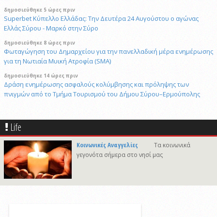
δημοσιεύθηκε 5 ώρες πριν
Superbet Κύπελλο Ελλάδας: Την Δευτέρα 24 Αυγούστου ο αγώνας
Ελλάς Σύρου - Μαρκό στην Σύρο
δημοσιεύθηκε 8 ώρες πριν
Φωταγώγηση του Δημαρχείου για την πανελλαδική μέρα ενημέρωσης
για τη Νωτιαία Μυική Ατροφία (SMA)
δημοσιεύθηκε 14 ώρες πριν
Δράση ενημέρωσης ασφαλούς κολύμβησης και πρόληψης των
πνιγμών από το Τμήμα Τουρισμού του Δήμου Σύρου–Ερμούπολης
6/8/2026 14:43
Αναστολή αποκομιδής ογκωδών και προϊόντων κλαδονομής
Life
4/8/2026 15:20
Στις φυλακές της Χίου οδηγήθηκε ο 41χρονος δράστης του φονικού
Κοινωνικές Αναγγελίες
Τα κοινωνικά
στην Άνω Σύρο
γεγονότα σήμερα στο νησί μας
δημοσιεύθηκε 7 ώρες πριν
Πρόταση για ονοματοδοσία του κεντρικού παραλιακού δρόμου Λωτού
- Κινίου σε οδό "ΦΩΤΙΟΥ Δ. ΞΑΓΟΡΑΡΗ"
δημοσιεύθηκε 8 ώρες πριν
Το Μικροβιολογικό ιατρείο του Αντωνίου Τσιαμπούρη θα είναι
κλειστό από την Δευτέρα 10/8 έως και την Δευτέρα 17/8