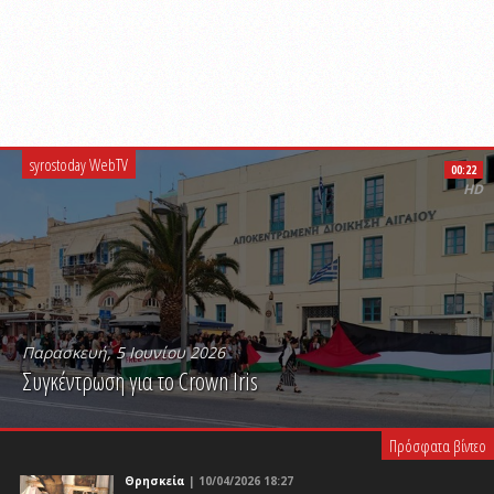
syrostoday WebTV
00:22
HD
Παρασκευή, 5 Ιουνίου 2026
Συγκέντρωση για το Crown Iris
PLAY VIDEO
Πρόσφατα βίντεο
Θρησκεία
| 10/04/2026 18:27