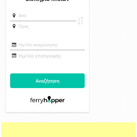
Η Μύκονος υποδέχτηκε το πολυτελές κρουαζιερόπλοιο Explora II
δημοσιεύθηκε 18 ώρες πριν
Σχολή Προπονητών UEFA C στη Σύρο