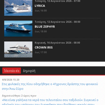
Τετάρτη, 12 Αυγούστου 2026 - 07:00
LYRICA
έως 16:00
Τετάρτη, 12 Αυγούστου 2026 - 08:00
BLUE ZEPHYR
έως 18:00
Κυριακή, 16 Αυγούστου 2026 - 08:00
CROWN IRIS
έως 17:00
Τελευταία νέα
Δημοφιλή
4/8/2026 15:20
Στις φυλακές της Χίου οδηγήθηκε ο 41χρονος δράστης του φονικού
στην Άνω Σύρο
δημοσιεύθηκε 2 ώρες πριν
«Να είναι γαλήνια τα νερά του τελευταίου σου ταξιδιού»: Συγκινεί ο
αδελφός του υπάρχου του Superferry που βρέθηκε νεκρός στην