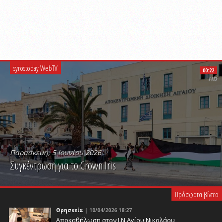
syrostoday WebTV
00:22
HD
Παρασκευή, 5 Ιουνίου 2026
Συγκέντρωση για το Crown Iris
PLAY VIDEO
Πρόσφατα βίντεο
Θρησκεία
| 10/04/2026 18:27
Αποκαθήλωση στον Ι.Ν.Αγίου Νικολάου