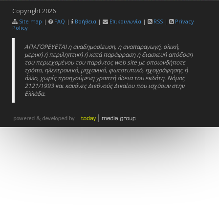
Copyright
2026
Site map
|
FAQ
|
Βοήθεια
|
Επικοινωνία
|
RSS
|
Privacy
Policy
ΑΠΑΓΟΡΕΥΕΤΑΙ η αναδημοσίευση, η αναπαραγωγή, ολική,
μερική ή περιληπτική ή κατά παράφραση ή διασκευή απόδοση
του περιεχομένου του παρόντος web site με οποιονδήποτε
τρόπο, ηλεκτρονικό, μηχανικό, φωτοτυπικό, ηχογράφησης ή
άλλο, χωρίς προηγούμενη γραπτή άδεια του εκδότη. Νόμος
2121/1993 και κανόνες Διεθνούς Δικαίου που ισχύουν στην
Ελλάδα.