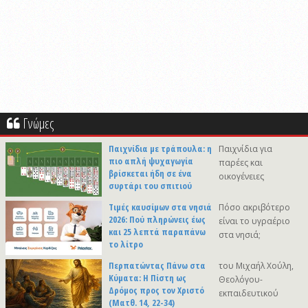
Γνώμες
Παιχνίδια με τράπουλα: η
Παιχνίδια για
πιο απλή ψυχαγωγία
παρέες και
βρίσκεται ήδη σε ένα
οικογένειες
συρτάρι του σπιτιού
Τιμές καυσίμων στα νησιά
Πόσο ακριβότερο
2026: Πού πληρώνεις έως
είναι το υγραέριο
και 25 λεπτά παραπάνω
στα νησιά;
το λίτρο
Περπατώντας Πάνω στα
του Μιχαήλ Χούλη,
Κύματα: Η Πίστη ως
Θεολόγου-
Δρόμος προς τον Χριστό
εκπαιδευτικού
(Ματθ. 14, 22-34)