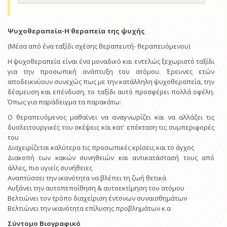
Ψυχοθεραπεία-Η θεραπεία της ψυχής
(Μέσα από ένα ταξίδι σχέσης θεραπευτή- θεραπευόμενου)
Η ψυχοθεραπεία είναι ένα μοναδικό και εντελώς ξεχωριστό ταξίδι
για την προσωπική ανάπτυξη του ατόμου. Έρευνες ετών
αποδεικνύουν συνεχώς πως με την κατάλληλη ψυχοθεραπεία, την
δέσμευση και επένδυση, το ταξίδι αυτό προσφέρει πολλά οφέλη.
Όπως για παράδειγμα τα παρακάτω:
Ο θεραπευόμενος μαθαίνει να αναγνωρίζει και να αλλάζει τις
δυσλειτουργικές του σκέψεις και κατ' επέκταση τις συμπεριφορές
του
Διαχειρίζεται καλύτερα τις προσωπικές κρίσεις και το άγχος
Διακοπή των κακών συνηθειών και αντικατάστασή τους από
άλλες, πιο υγιείς συνήθειες
Αναπτύσσει την ικανότητα να βλέπει τη ζωή θετικά
Αυξάνει την αυτοπεποίθηση & αυτοεκτίμηση του ατόμου
Βελτιώνει τον τρόπο διαχείριση έντονων συναισθημάτων
Βελτιώνει την ικανότητα επίλυσης προβλημάτων κ.α
Σύντομο Βιογραφικό