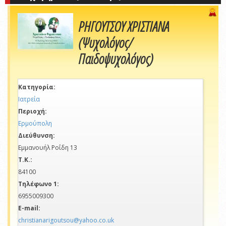
ΡΗΓΟΥΤΣΟΥ ΧΡΙΣΤΙΑΝΑ
(Ψυχολόγος/
Παιδοψυχολόγος)
Κατηγορία:
Ιατρεία
Περιοχή:
Ερμούπολη
Διεύθυνση:
Εμμανουήλ Ροΐδη 13
Τ.Κ.:
84100
Τηλέφωνο 1:
6955009300
E-mail:
christianarigoutsou@yahoo.co.uk