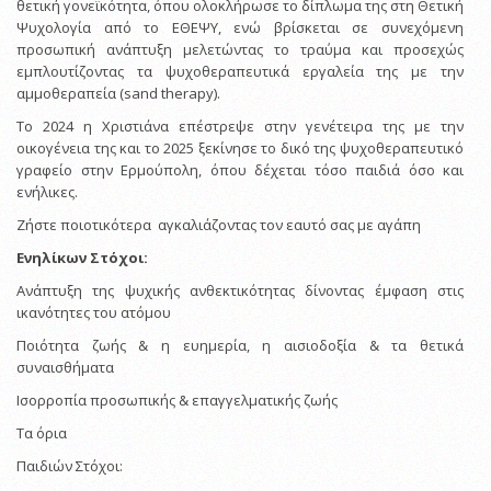
θετική γονεϊκότητα, όπου ολοκλήρωσε το δίπλωμα της στη Θετική
Ψυχολογία από το ΕΘΕΨΥ, ενώ βρίσκεται σε συνεχόμενη
προσωπική ανάπτυξη μελετώντας το τραύμα και προσεχώς
εμπλουτίζοντας τα ψυχοθεραπευτικά εργαλεία της με την
αμμοθεραπεία (sand therapy).
To 2024 η Χριστιάνα επέστρεψε στην γενέτειρα της με την
οικογένεια της και το 2025 ξεκίνησε το δικό της ψυχοθεραπευτικό
γραφείο στην Ερμούπολη, όπου δέχεται τόσο παιδιά όσο και
ενήλικες.
Ζήστε ποιοτικότερα αγκαλιάζοντας τον εαυτό σας με αγάπη
Ενηλίκων Στόχοι:
Ανάπτυξη της ψυχικής ανθεκτικότητας δίνοντας έμφαση στις
ικανότητες του ατόμου
Ποιότητα ζωής & η ευημερία, η αισιοδοξία & τα θετικά
συναισθήματα
Ισορροπία προσωπικής & επαγγελματικής ζωής
Τα όρια
Παιδιών Στόχοι: