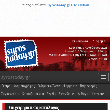
Επίσης διατίθεται:
syrostoday.gr Lite edition
Επικοινωνία
Διαφημιστείτε στο syrostoday.gr
Κυριακή, 9 Αυγούστου 2026
Ανατολή: 6:30 πμ - Δύση: 8:20 μμ
ΜΑΤΘΙΑ ΑΠΟΣΤ, ΤΩΝ ΕΝ ΤΗ ΧΑΛΚΗ ΠΥΛΗ
10 ΜΑΡΤΥΡΩΝ
syrostoday.gr
Togg
navi
Θέατρο
Κινηματογράφος
Εκδηλώσεις/Events
Φαρμακεία
Πληροφορίες
Συγκοινωνία
Κρουαζιερόπλοια
Αγγελίες
Syros Stories
Δι@ύγεια
Livescore
Επιχειρηματικός κατάλογος