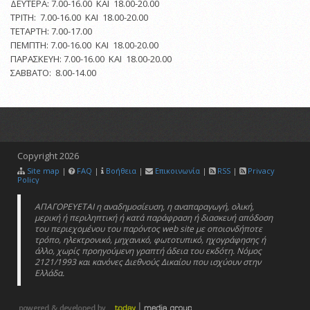
ΔΕΥΤΕΡΑ: 7.00-16.00 ΚΑΙ 18.00-20.00
ΤΡΙΤΗ: 7.00-16.00 ΚΑΙ 18.00-20.00
ΤΕΤΑΡΤΗ: 7.00-17.00
ΠΕΜΠΤΗ: 7.00-16.00 ΚΑΙ 18.00-20.00
ΠΑΡΑΣΚΕΥΗ: 7.00-16.00 ΚΑΙ 18.00-20.00
ΣΑΒΒΑΤΟ: 8.00-14.00
Copyright
2026
Site map
|
FAQ
|
Βοήθεια
|
Επικοινωνία
|
RSS
|
Privacy
Policy
ΑΠΑΓΟΡΕΥΕΤΑΙ η αναδημοσίευση, η αναπαραγωγή, ολική,
μερική ή περιληπτική ή κατά παράφραση ή διασκευή απόδοση
του περιεχομένου του παρόντος web site με οποιονδήποτε
τρόπο, ηλεκτρονικό, μηχανικό, φωτοτυπικό, ηχογράφησης ή
άλλο, χωρίς προηγούμενη γραπτή άδεια του εκδότη. Νόμος
2121/1993 και κανόνες Διεθνούς Δικαίου που ισχύουν στην
Ελλάδα.